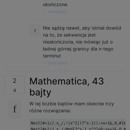
ukończone.
—
mbomb007
Nie sądzę nawet, aby istniał dowód
na to, że sekwencja jest
nieskończona, nie mówiąc już o
ładnej górnej granicy dla n-tego
terminu!
—
Greg Martin
Mathematica, 43
2
bajty
W tej liczbie bajtów mam obecnie trzy
różne rozwiązania:
Nest[#+1//.x_/;!(x^2∣(7^x-1)):>x+1&,0,#]&

Nest[#+1//.x_/;Mod[7^x-1,x^2]>0:>x+1&,0,#]&