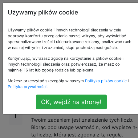
Programowanie
Tagi
Używamy plików cookie
puzzli i Code
Account
Golf
Używamy plików cookie i innych technologii śledzenia w celu
poprawy komfortu przeglądania naszej witryny, aby wyświetlać
Liczby x takie, że x ^
spersonalizowane treści i ukierunkowane reklamy, analizować ruch
w naszej witrynie, i zrozumieć, skąd pochodzą nasi goście.
2 dzieli 7 ^ x-1
Kontynuując, wyrażasz zgodę na korzystanie z plików cookie i
innych technologii śledzenia oraz potwierdzasz, że masz co
najmniej 16 lat lub zgodę rodzica lub opiekuna.
Możesz przeczytać szczegóły w naszym
Polityka plików cookie
i
Zadanie
16
Polityka prywatności
.
Istnieje zestaw liczb
, które
dzielą
x
x^2
OK, wejdź na stronę!
.
7^x-1
Twoim zadaniem jest znalezienie tych liczb.
Biorąc pod uwagę wartość n, kod wypisze n-
tą liczbę, która jest zgodna z tą regułą.