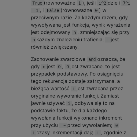
(równoważne
), jeśli
dzieli
True
1
i^2
7^i
, i
(równoważne
) w
- 1
False
0
przeciwnym razie. Za każdym razem, gdy
wywoływana jest funkcja, wynik wyrażenia
jest odejmowany
, zmniejszając się przy
n
każdym znalezieniu trafienia;
jest
n
i
również zwiększany.
Zachowanie zwarciowe
oznacza, że ​​
and
gdy
jest
,
jest zwracane; to jest
n
0
0
przypadek podstawowy. Po osiągnięciu
tego rekurencja zostaje zatrzymana, a
bieżąca wartość
jest zwracana przez
i
oryginalne wywołanie funkcji. Zamiast
jawnie używać
, odbywa się to na
i
podstawie faktu, że dla każdego
wywołania funkcji wykonano inkrement
przy użyciu
przed wywołaniem;
-~
0
czasy inkrementacji dają
, zgodnie z
i
i