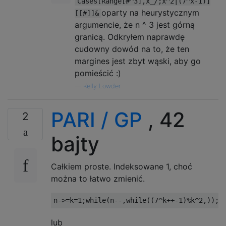
Cases[Range[#^3],x_/;x^2∣(7^x-1)]
oparty na heurystycznym
[[#]]&
argumencie, że n ^ 3 jest górną
granicą. Odkryłem naprawdę
cudowny dowód na to, że ten
margines jest zbyt wąski, aby go
pomieścić :)
—
Kelly Lowder
PARI / GP
, 42
2
bajty
Całkiem proste. Indeksowane 1, choć
można to łatwo zmienić.
lub