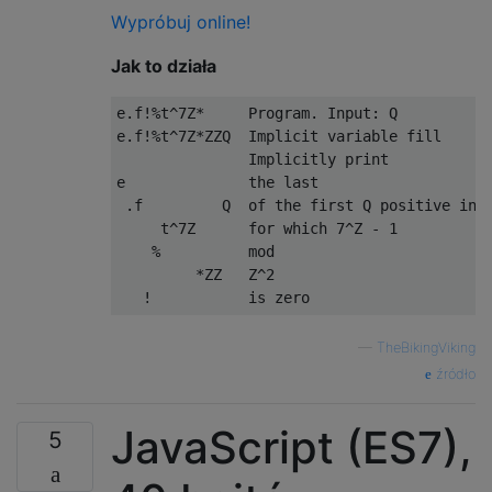
Wypróbuj online!
Jak to działa
e.f!%t^7Z*     Program. Input: Q

e.f!%t^7Z*ZZQ  Implicit variable fill

               Implicitly print

e              the last

 .f         Q  of the first Q positive inte
     t^7Z      for which 7^Z - 1

    %          mod

         *ZZ   Z^2

—
TheBikingViking
źródło
JavaScript (ES7),
5