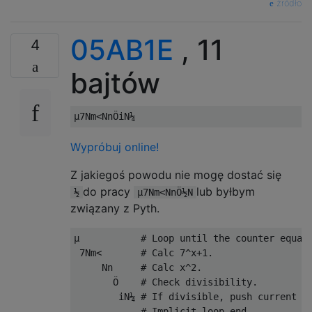
źródło
05AB1E
, 11
4
bajtów
Wypróbuj online!
Z jakiegoś powodu nie mogę dostać się
do pracy
lub byłbym
½
µ7Nm<NnÖ½N
związany z Pyth.
µ           # Loop until the counter equals
 7Nm<       # Calc 7^x+1.

     Nn     # Calc x^2.

       Ö    # Check divisibility.

        iN¼ # If divisible, push current x 
            # Implicit loop end.
