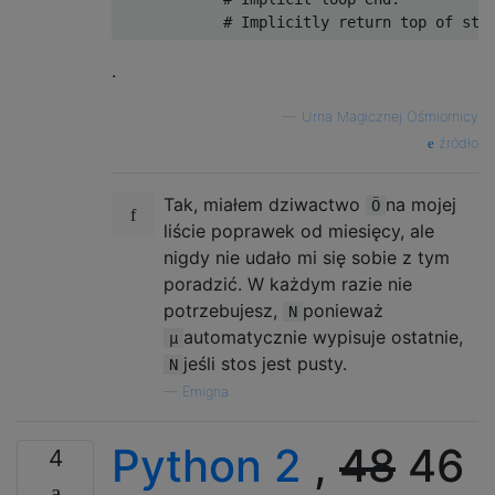
.
—
Urna Magicznej Ośmiornicy
źródło
Tak, miałem dziwactwo
na mojej
Ö
liście poprawek od miesięcy, ale
nigdy nie udało mi się sobie z tym
poradzić. W każdym razie nie
potrzebujesz,
ponieważ
N
automatycznie wypisuje ostatnie,
µ
jeśli stos jest pusty.
N
—
Emigna
Python 2
,
48
46
4