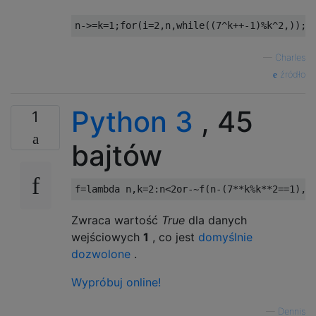
—
Charles
źródło
Python 3
, 45
1
bajtów
f
=
lambda
 n
,
k
=
2
:
n
<
2or
-~
f
(
n
-(
7
**
k
%
k
**
2
==
1
),
k
Zwraca wartość
True
dla danych
wejściowych
1
, co jest
domyślnie
dozwolone
.
Wypróbuj online!
—
Dennis