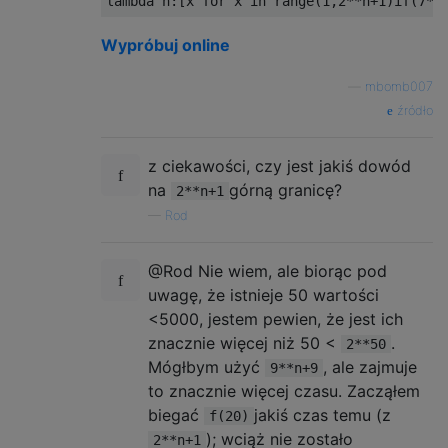
lambda
 n
:[
x 
for
 x 
in
 range
(
1
,
2
**
n
+
1
)
if
(
7
**
Wypróbuj online
—
mbomb007
źródło
z ciekawości, czy jest jakiś dowód
na
górną granicę?
2**n+1
—
Rod
@Rod Nie wiem, ale biorąc pod
uwagę, że istnieje 50 wartości
<5000, jestem pewien, że jest ich
znacznie więcej niż 50 <
.
2**50
Mógłbym użyć
, ale zajmuje
9**n+9
to znacznie więcej czasu. Zacząłem
biegać
jakiś czas temu (z
f(20)
); wciąż nie zostało
2**n+1