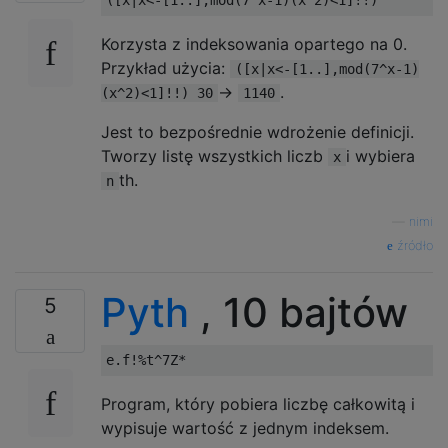
Korzysta z indeksowania opartego na 0.
Przykład użycia:
([x|x<-[1..],mod(7^x-1)
->
.
(x^2)<1]!!) 30
1140
Jest to bezpośrednie wdrożenie definicji.
Tworzy listę wszystkich liczb
i wybiera
x
th.
n
—
nimi
źródło
Pyth
, 10 bajtów
5
Program, który pobiera liczbę całkowitą i
wypisuje wartość z jednym indeksem.