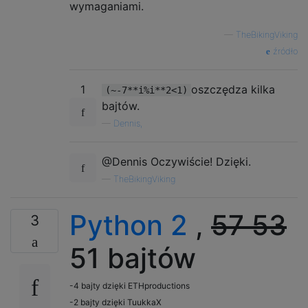
wymaganiami.
—
TheBikingViking
źródło
1
oszczędza kilka
(~-7**i%i**2<1)
bajtów.
—
Dennis,
@Dennis Oczywiście! Dzięki.
—
TheBikingViking
Python 2
,
57
53
3
51 bajtów
-4 bajty dzięki ETHproductions
-2 bajty dzięki TuukkaX