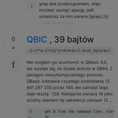
grep jest podprogramem, więc
możesz usunąć spację, jeśli
umieścisz za nim parens
{grep(…)}
—
Brad Gilbert b2gills
QBIC
, 39 bajtów
0
Nie mogłem go uruchomić w QBasic 4.5,
ale wydaje się, że działa dobrze w QB64. Z
jakiegoś niewytłumaczalnego powodu
QBasic odmawia czystego podzielenia 13
841 287 200 przez 144, ale zamiast tego
daje resztę -128. Następnie zwraca 16 jako
siódmy element tej sekwencji zamiast 12 ...
:{      get N from the command line, start 
~       IF
