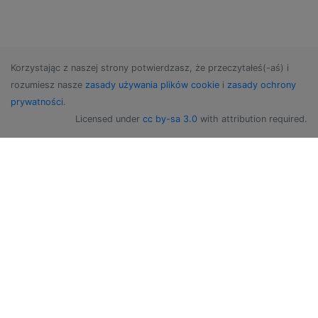
Korzystając z naszej strony potwierdzasz, że przeczytałeś(-aś) i
rozumiesz nasze
zasady używania plików cookie
i
zasady ochrony
prywatności
.
Licensed under
cc by-sa 3.0
with attribution required.