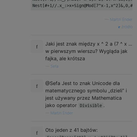
—
Martin Ender
źródło
Jaki jest znak między x ^ 2 a (7 ^ x ...
w pierwszym wierszu? Wygląda jak
fajka, ale krótsza
—
Sefa
@Sefa Jest to znak Unicode dla
matematycznego symbolu „dzieli” i
jest używany przez Mathematica
jako operator
.
Divisible
—
Martin Ender
Oto jeden z 41 bajtów: