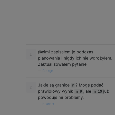
@nimi zapisałem je podczas
planowania i nigdy ich nie wdrożyłem.
Zaktualizowałem pytanie
—
George
Jakie są granice
? Mogę podać
n
prawidłowy wynik
, ale
już
n=9
n=10
powoduje mi problemy.
—
briantist