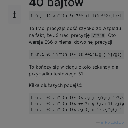
40 bajtów
To traci precyzję dość szybko ze względu
na fakt, że JS traci precyzję
. Oto
7**19
wersja ES6 o niemal dowolnej precyzji:
To kończy się w ciągu około sekundy dla
przypadku testowego 31.
Kilka dłuższych podejść:
f=(n,i=0)=>n?f(n-!(~-(s=>g=j=>j?g(j-1)*7%s:
f=(n,i=0)=>n?f(n-!(s=++i*i,g=(j,n=1)=>j?g(j
—
ETHprodukcje