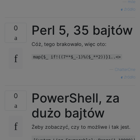
—
mile
źródło
Perl 5, 35 bajtów
0
Cóż, tego brakowało, więc oto:
map{$_ if!((7**$_-1)%($_**2))}1..<>
—
ChatterOne
źródło
PowerShell, za
0
dużo bajtów
Żeby zobaczyć, czy to możliwe i tak jest.