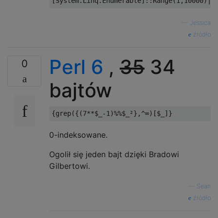
—
Jessica
źródło
Perl 6
,
35
34
0
bajtów
0-indeksowane.
Ogolił się jeden bajt dzięki Bradowi
Gilbertowi.
—
Sean
źródło