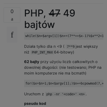
PHP,
47
49
0
bajtów
while
(
$n
<
$argv
[
1
])
$n
+=(
7
**++
$x
-
1
)%
$x
**
2
<
1
;
Działa tylko dla n <9 (
jest większy
7**9
niż
64-bitowy)
PHP_INT_MAX
62 bajty
przy użyciu liczb całkowitych o
dowolnej długości: (nie testowano; PHP na
moim komputerze nie ma bcmath)
for
(
$x
=
$n
=
1
;
$n
<
$argv
[
1
];)
$n
+=
bcpowmod
(
7
,++
Uruchom z
.
php -nr '<code>' <n>
pseudo kod