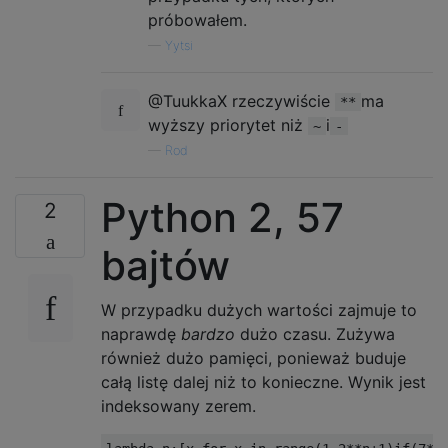
próbowałem.
—
Yytsi
@TuukkaX rzeczywiście
ma
**
wyższy priorytet niż
i
~
-
—
Rod
Python 2, 57
2
bajtów
W przypadku dużych wartości zajmuje to
naprawdę
bardzo
dużo czasu. Zużywa
również dużo pamięci, ponieważ buduje
całą listę dalej niż to konieczne. Wynik jest
indeksowany zerem.