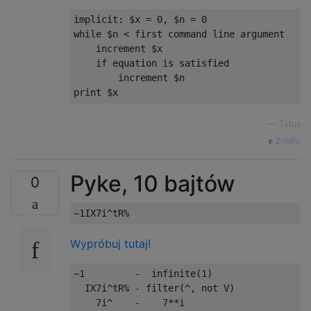
implicit: $x = 0, $n = 0

while $n < first command line argument

    increment $x

    if equation is satisfied

        increment $n

—
Tytus
źródło
Pyke, 10 bajtów
0
Wypróbuj tutaj!
~1         -  infinite(1)

  IX7i^tR% - filter(^, not V)

    7i^    -    7**i
