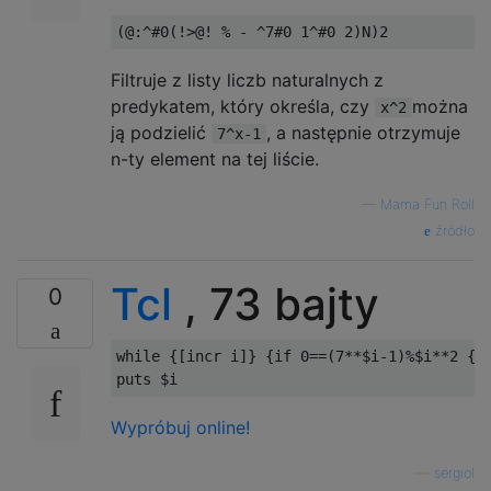
Filtruje z listy liczb naturalnych z
predykatem, który określa, czy
można
x^2
ją podzielić
, a następnie otrzymuje
7^x-1
n-ty element na tej liście.
—
Mama Fun Roll
źródło
Tcl
, 73 bajty
0
while {[incr i]} {if 0==(7**$i-1)%$i**2 {in
Wypróbuj online!
—
sergiol