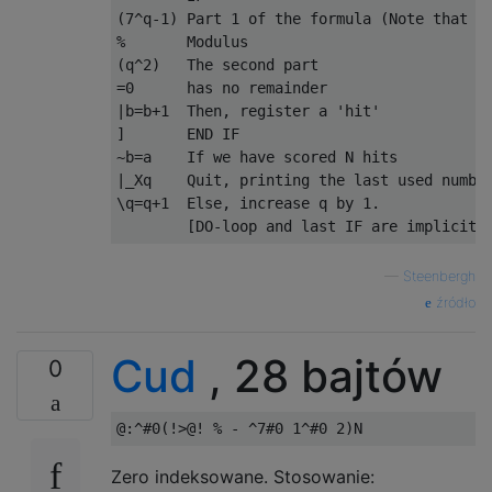
(7^q-1) Part 1 of the formula (Note that 'q
%       Modulus

(q^2)   The second part

=0      has no remainder

|b=b+1  Then, register a 'hit'

]       END IF

~b=a    If we have scored N hits

|_Xq    Quit, printing the last used number
\q=q+1  Else, increase q by 1. 

—
Steenbergh
źródło
Cud
, 28 bajtów
0
Zero indeksowane. Stosowanie: