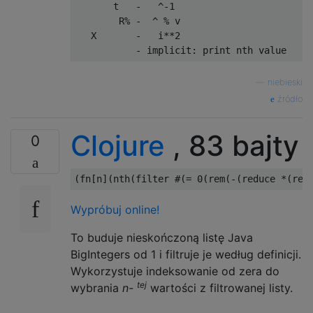
       t   -   ^-1

        R% -  ^ % v

   X       -   i**2

—
niebieski
źródło
Clojure
, 83 bajty
0
(
fn
[
n
]
(
nth
(
filter
 #
(
= 0
(
rem
(
-
(
reduce
 *
(
rep
Wypróbuj online!
To buduje nieskończoną listę Java
BigIntegers od 1 i filtruje je według definicji.
Wykorzystuje indeksowanie od zera do
tej
wybrania
n-
wartości z filtrowanej listy.