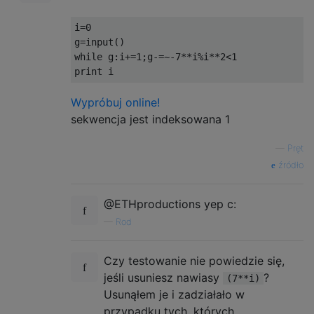
i
=
0
g
=
input
()
while
 g
:
i
+=
1
;
g
-=~-
7
**
i
%
i
**
2
<
1
print
 i
Wypróbuj online!
sekwencja jest indeksowana 1
—
Pręt
źródło
@ETHproductions yep c:
—
Rod
Czy testowanie nie powiedzie się,
jeśli usuniesz nawiasy
?
(7**i)
Usunąłem je i zadziałało w
przypadku tych, których