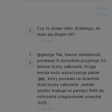
—
rturnbull
źródło
Czy to działa tylko
dlatego, że
8
stało się długim int?
—
George
1
@george Tak, tracisz dokładność,
ponieważ R domyślnie przyjmuje 32-
bitowe liczby całkowite. Druga
wersja kodu wykorzystuje pakiet
, który pozwala na dowolnie
gmp
duże liczby całkowite. Jednak
szybko brakuje mi pamięci RAM do
obliczania czegokolwiek powyżej
.
n=25
—
rturnbull