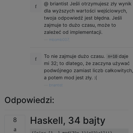
@ briantist Jeśli otrzymujesz zły wynik
dla wyższych wartości wejściowych,
twoja odpowiedź jest błędna. Jeśli
zajmuje to dużo czasu, może to
zależeć od implementacji.
—
mbomb007,
To nie zajmuje dużo czasu.
daje
n=10
mi 32; to dlatego, że zaczyna używać
podwójnego zamiast liczb całkowitych,
a potem mod jest zły. :(
—
briantist
Odpowiedzi:
Haskell, 34 bajty
8