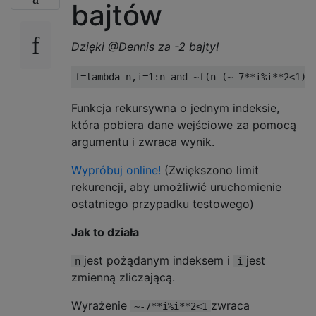
bajtów
Dzięki @Dennis za -2 bajty!
f
=
lambda
 n
,
i
=
1
:
n 
and
-~
f
(
n
-(~-
7
**
i
%
i
**
2
<
1
),
Funkcja rekursywna o jednym indeksie,
która pobiera dane wejściowe za pomocą
argumentu i zwraca wynik.
Wypróbuj online!
(Zwiększono limit
rekurencji, aby umożliwić uruchomienie
ostatniego przypadku testowego)
Jak to działa
jest pożądanym indeksem i
jest
n
i
zmienną zliczającą.
Wyrażenie
zwraca
~-7**i%i**2<1