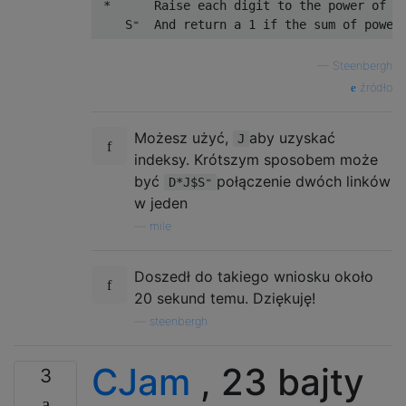
 *      Raise each digit to the power of th
—
Steenbergh
źródło
Możesz użyć,
aby uzyskać
J
indeksy. Krótszym sposobem może
być
połączenie dwóch linków
D*J$S⁼
w jeden
—
mile
Doszedł do takiego wniosku około
20 sekund temu. Dziękuję!
—
steenbergh
CJam
, 23 bajty
3