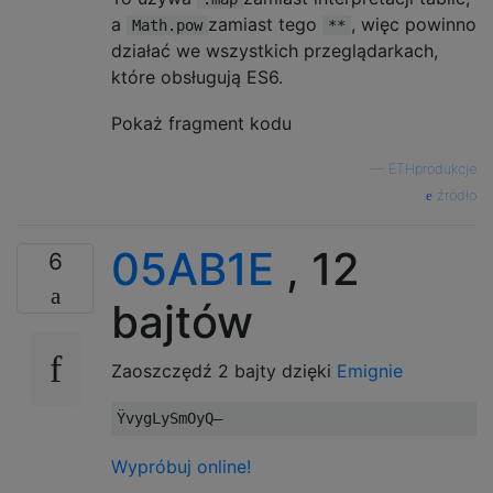
a
zamiast tego
, więc powinno
Math.pow
**
działać we wszystkich przeglądarkach,
które obsługują ES6.
Pokaż fragment kodu
—
ETHprodukcje
źródło
05AB1E
, 12
6
bajtów
Zaoszczędź 2 bajty dzięki
Emignie
Wypróbuj online!