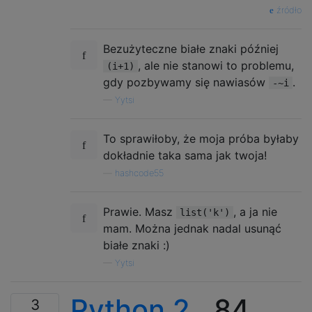
źródło
Bezużyteczne białe znaki później
, ale nie stanowi to problemu,
(i+1)
gdy pozbywamy się nawiasów
.
-~i
—
Yytsi
To sprawiłoby, że moja próba byłaby
dokładnie taka sama jak twoja!
—
hashcode55
Prawie. Masz
, a ja nie
list('k')
mam. Można jednak nadal usunąć
białe znaki :)
—
Yytsi
Python 2
, 84
3