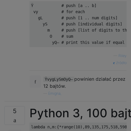
Ÿ            # push [a .. b]

 vy          # for each

   gL        # push [1 .. num digits]

     yS      # push [individual digits]

       m     # push [list of digits to the 
        O    # sum

—
Riley
źródło
powinien działać przez
ŸvygLySmOyQ—
12 bajtów.
—
Emigna,
Python 3, 100 baj
5
lambda
 n
,
m
:{*
range
(
10
),
89
,
135
,
175
,
518
,
598
,