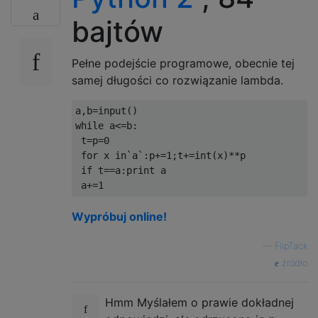
bajtów
Pełne podejście programowe, obecnie tej
samej długości co rozwiązanie lambda.
a
,
b
=
input
()
while
 a
<=
b
:
 t
=
p
=
0
for
 x 
in
`
a
`:
p
+=
1
;
t
+=
int
(
x
)**
p

if
 t
==
a
:
print
 a

 a
+=
1
Wypróbuj online!
—
FlipTack
źródło
Hmm Myślałem o prawie dokładnej