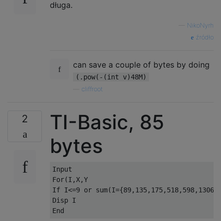
długa.
—
NikoNyrh
źródło
can save a couple of bytes by doing
(.pow(-(int v)48M)
—
cliffroot
TI-Basic, 85
2
bytes
Input 

For(I,X,Y

If I<=9 or sum(I={89,135,175,518,598,1306,1
Disp I
