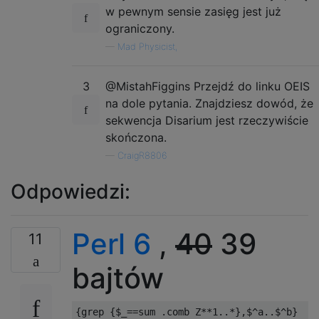
w pewnym sensie zasięg jest już
ograniczony.
—
Mad Physicist,
3
@MistahFiggins Przejdź do linku OEIS
na dole pytania. Znajdziesz dowód, że
sekwencja Disarium jest rzeczywiście
skończona.
—
CraigR8806
Odpowiedzi:
Perl 6
,
40
39
11
bajtów