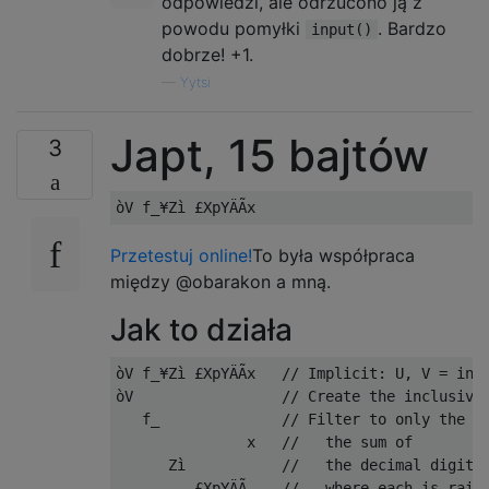
odpowiedzi, ale odrzucono ją z
powodu pomyłki
. Bardzo
input()
dobrze! +1.
—
Yytsi
Japt, 15 bajtów
3
Przetestuj online!
To była współpraca
między @obarakon a mną.
Jak to działa
òV f_¥Zì £XpYÄÃx   // Implicit: U, V = inpu
òV                 // Create the inclusive 
   f_              // Filter to only the it
               x   //   the sum of

      Zì           //   the decimal digits 
         £XpYÄÃ    //   where each is raise