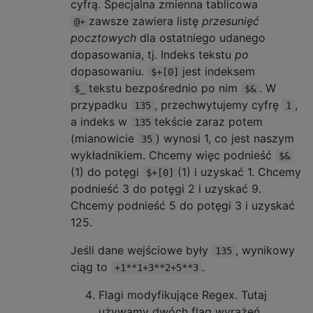
cyfrą. Specjalna zmienna tablicowa
zawsze zawiera listę
przesunięć
@+
pocztowych
dla ostatniego udanego
dopasowania, tj. Indeks tekstu
po
dopasowaniu.
jest indeksem
$+[0]
tekstu bezpośrednio po nim
. W
$_
$&
przypadku
, przechwytujemy cyfrę
,
135
1
a indeks w
tekście zaraz potem
135
(mianowicie
) wynosi 1, co jest naszym
35
wykładnikiem. Chcemy więc podnieść
$&
(1) do potęgi
(1) i uzyskać 1. Chcemy
$+[0]
podnieść 3 do potęgi 2 i uzyskać 9.
Chcemy podnieść 5 do potęgi 3 i uzyskać
125.
Jeśli dane wejściowe były
, wynikowy
135
ciąg to
.
+1**1+3**2+5**3
Flagi modyfikujące Regex. Tutaj
używamy dwóch flag wyrażeń