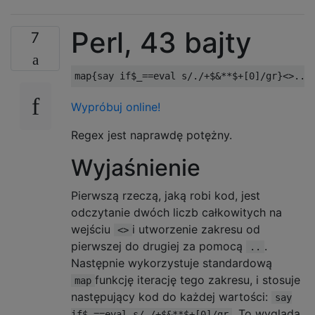
Perl, 43 bajty
7
Wypróbuj online!
Regex jest naprawdę potężny.
Wyjaśnienie
Pierwszą rzeczą, jaką robi kod, jest
odczytanie dwóch liczb całkowitych na
wejściu
i utworzenie zakresu od
<>
pierwszej do drugiej za pomocą
.
..
Następnie wykorzystuje standardową
funkcję iterację tego zakresu, i stosuje
map
następujący kod do każdej wartości:
say
. To wygląda
if$_==eval s/./+$&**$+[0]/gr