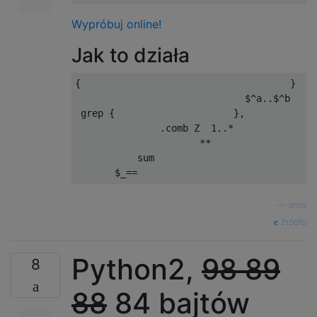
Wypróbuj online!
Jak to działa
{                                     }  # 
                              $^a..$^b   # 
 grep {                     },           # 
               .comb Z  1..*             # 
                      **                 # 
           sum                           # 
—
smls
źródło
Python2,
98
89
8
88
84 bajtów