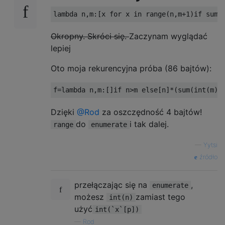
Okropny. Skróci się.
Zaczynam wyglądać
lepiej
Oto moja rekurencyjna próba (86 bajtów):
Dzięki
@Rod
za oszczędność 4 bajtów!
do
i tak dalej.
range
enumerate
—
Yytsi
źródło
przełączając się na
,
enumerate
możesz
zamiast tego
int(n)
użyć
int(`x`[p])
—
Rod