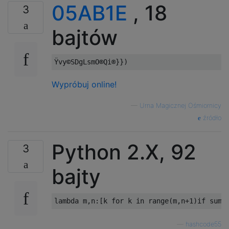
05AB1E
, 18
3
bajtów
Wypróbuj online!
—
Urna Magicznej Ośmiornicy
źródło
Python 2.X, 92
3
bajty
—
hashcode55