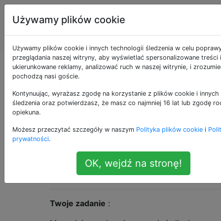
Programowanie
Tagi
Używamy plików cookie
puzzli i Code
Account
Golf
Używamy plików cookie i innych technologii śledzenia w celu popraw
przeglądania naszej witryny, aby wyświetlać spersonalizowane treści 
Dylemat Disarium
ukierunkowane reklamy, analizować ruch w naszej witrynie, i zrozumie
pochodzą nasi goście.
Kontynuując, wyrażasz zgodę na korzystanie z plików cookie i innych 
śledzenia oraz potwierdzasz, że masz co najmniej 16 lat lub zgodę ro
Dylemat Disarium
31
opiekuna.
Możesz przeczytać szczegóły w naszym
Polityka plików cookie
i
Poli
Disarium jest zdefiniowane jako liczba,
prywatności
.
której:
OK, wejdź na stronę!
suma jego cyfr zasilanych ich odpowiednią
pozycją jest równa pierwotnej liczbie
Twoje zadanie
: