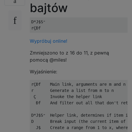
bajtów
D*J$S⁼

Wypróbuj online!
Zmniejszono to z 16 do 11, z pewną
pomocą @miles!
Wyjaśnienie:
rÇÐf    Main link, arguments are m and n

r       Generate a list from m to n

 Ç      Invoke the helper link

  Ðf    And filter out all that don't retur
D*J$S⁼  Helper link, determines if item is 
D       Break input (the current item of ou
  J$    Create a range from 1 to x, where x