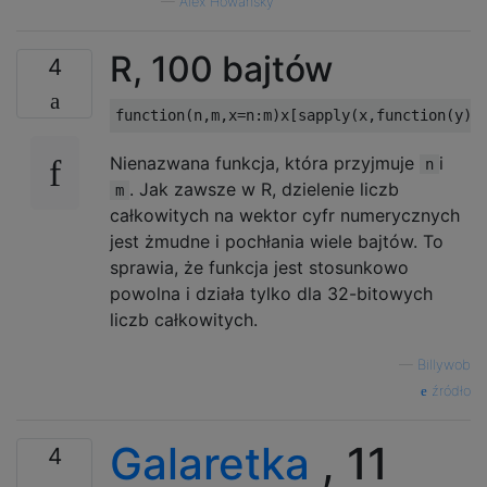
—
Alex Howansky
R, 100 bajtów
4
Nienazwana funkcja, która przyjmuje
i
n
. Jak zawsze w R, dzielenie liczb
m
całkowitych na wektor cyfr numerycznych
jest żmudne i pochłania wiele bajtów. To
sprawia, że ​​funkcja jest stosunkowo
powolna i działa tylko dla 32-bitowych
liczb całkowitych.
—
Billywob
źródło
Galaretka
, 11
4