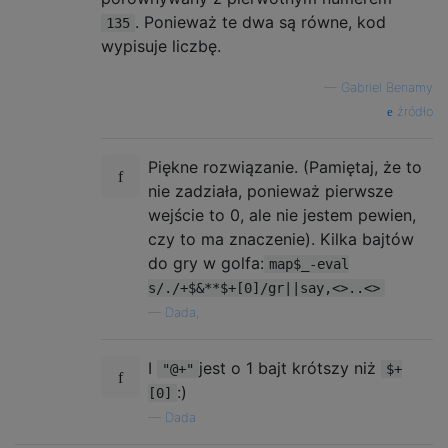
. Ponieważ te dwa są równe, kod
135
wypisuje liczbę.
—
Gabriel Benamy
źródło
Piękne rozwiązanie. (Pamiętaj, że to
nie zadziała, ponieważ pierwsze
wejście to 0, ale nie jestem pewien,
czy to ma znaczenie). Kilka bajtów
do gry w golfa:
map$_-eval
s/./+$&**$+[0]/gr||say,<>..<>
—
Dada,
I
jest o 1 bajt krótszy niż
"@+"
$+
:)
[0]
—
Dada