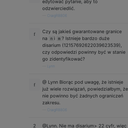
edytować pytanie, aby to
odzwierciedlić.
—
CraigR8806
Czy są jakieś gwarantowane granice
na
i
? Istnieje bardzo duże
n
m
disarium (12157692622039623539),
czy odpowiedzi powinny być w stanie
go zidentyfikować?
—
Lynn
@ Lynn Biorąc pod uwagę, że istnieje
już wiele rozwiązań, powiedziałbym, że
nie powinno być żadnych ograniczeń
zakresu.
—
CraigR8806
2
@Lynn. Nie ma disarium> 22 cyfr, więc