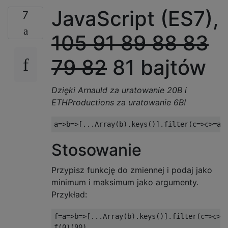
JavaScript (ES7),
7
105
91
89
88
83
79
82
81 bajtów
Dzięki Arnauld za uratowanie 20B i
ETHProductions za uratowanie 6B!
Stosowanie
Przypisz funkcję do zmiennej i podaj jako
minimum i maksimum jako argumenty.
Przykład:
f=a=>b=>[...Array(b).keys()].filter(c=>c>=a