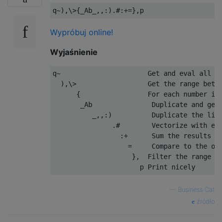
Wypróbuj online!
Wyjaśnienie
q~                      Get and eval all in
  ),\>                  Get the range betwe
      {                 For each number in 
       _Ab               Duplicate and get 
          _,,:)          Duplicate the list
               .#        Vectorize with exp
                 :+      Sum the results

                   =     Compare to the ori
                    },  Filter the range to
—
Business Cat
źródło