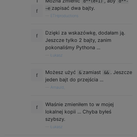
1
Można zmienić
, aby
d**(e+1)
d**-
zapisać dwa bajty.
~e
—
ETHproductions
Dzięki za wskazówkę, dodałam ją.
Jeszcze tylko 2 bajty, zanim
pokonaliśmy Pythona ...
—
Łukasz
Możesz użyć
zamiast
. Jeszcze
&
&&
jeden bajt do przejścia ...
—
Arnauld,
Właśnie zmieniłem to w mojej
lokalnej kopii ... Chyba byłeś
szybszy.
—
Łukasz