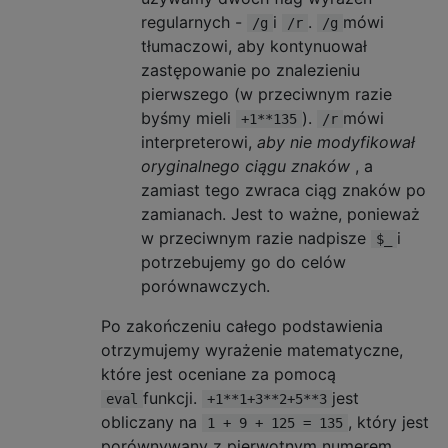
regularnych -
i
.
mówi
/g
/r
/g
tłumaczowi, aby kontynuował
zastępowanie po znalezieniu
pierwszego (w przeciwnym razie
byśmy mieli
).
mówi
+1**135
/r
interpreterowi,
aby nie modyfikował
oryginalnego ciągu znaków
, a
zamiast tego zwraca ciąg znaków po
zamianach. Jest to ważne, ponieważ
w przeciwnym razie nadpisze
i
$_
potrzebujemy go do celów
porównawczych.
Po zakończeniu całego podstawienia
otrzymujemy wyrażenie matematyczne,
które jest oceniane za pomocą
funkcji.
jest
eval
+1**1+3**2+5**3
obliczany na
, który jest
1 + 9 + 125 = 135
porównywany z pierwotnym numerem