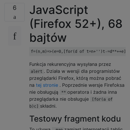
JavaScript
6
(Firefox 52+), 68
bajtów
Funkcja rekurencyjna wysyłana przez
. Działa w wersji dla programistów
alert
przeglądarki Firefox, którą można pobrać
na
tej stronie
. Poprzednie wersje Firefoksa
nie obsługują
operatora i żadna inna
**
przeglądarka nie obsługuje
[for(a of
składni.
b)c]
Testowy fragment kodu
To używa
zamiast interpretacji tablic,
.map