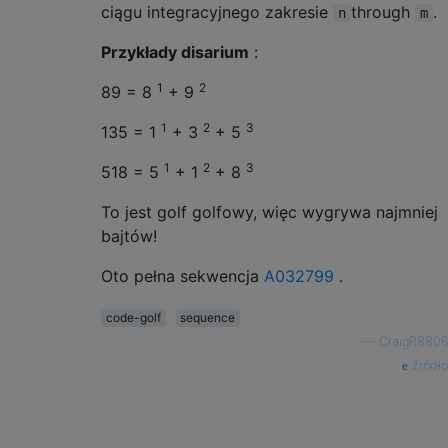
ciągu integracyjnego zakresie
through
.
n
m
Przykłady disarium
:
1
2
89 = 8
+ 9
1
2
3
135 = 1
+ 3
+ 5
1
2
3
518 = 5
+ 1
+ 8
To jest golf golfowy, więc wygrywa najmniej
bajtów!
Oto pełna sekwencja
A032799
.
code-golf
sequence
—
CraigR8806
źródło