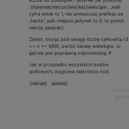
liczba od dziesiątek i jedynek jak powyżej:
. Jeśli
(hundreds)hecta(tens)kai(ones)gon
cyfra setek to 1, nie umieszczaj prefiksu za
„hecta”; jeśli miejsce jedynek to 0, to pomiń
sekcję (jedynki).
Zatem, biorąc pod uwagę liczbę całkowitą (3
<= n <= 999), zwróć nazwę wielokąta.
n-
nie jest poprawną odpowiedzią: P
gon
Jak w przypadku wszystkich kodów
golfowych, wygrywa najkrótszy kod.
code-golf
geometry
—
beary605
źródło