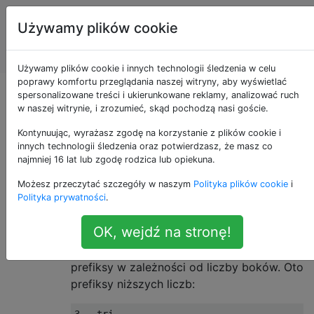
Programowanie
Tagi
Używamy plików cookie
puzzli i Code
Account
Golf
Używamy plików cookie i innych technologii śledzenia w celu
poprawy komfortu przeglądania naszej witryny, aby wyświetlać
Prefiksy wielokątów
spersonalizowane treści i ukierunkowane reklamy, analizować ruch
w naszej witrynie, i zrozumieć, skąd pochodzą nasi goście.
Kontynuując, wyrażasz zgodę na korzystanie z plików cookie i
innych technologii śledzenia oraz potwierdzasz, że masz co
Wieloboki są nazywane po liczbie stron,
17
najmniej 16 lat lub zgodę rodzica lub opiekuna.
które mają. Pięciokąt ma 5 boków, ośmiokąt
Możesz przeczytać szczegóły w naszym
Polityka plików cookie
i
ma 8 boków. Ale jak się je nazywa? Jak
Polityka prywatności
.
nazywa się 248-stronny wielokąt?
OK, wejdź na stronę!
Wszystkie wielokąty mają przyrostek
.
-gon
Dla każdego wielokąta istnieją określone
prefiksy w zależności od liczby boków. Oto
prefiksy niższych liczb: