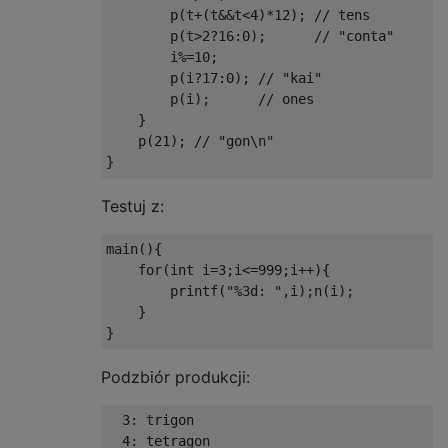
        p(t+(t&&t<4)*12); // tens

        p(t>2?16:0);      // "conta"

        i%=10;

        p(i?17:0); // "kai"

        p(i);      // ones

    }

    p(21); // "gon\n"

Testuj z:
main(){

    for(int i=3;i<=999;i++){

        printf("%3d: ",i);n(i);

    }

Podzbiór produkcji:
  3: trigon

  4: tetragon
