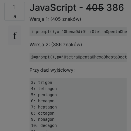
JavaScript -
405
386
1
Wersja 1: (405 znaków)
Wersja 2: (386 znaków)
Przykład wyjściowy:
3: trigon

4: tetragon

5: pentagon

6: hexagon

7: heptagon

8: octagon

9: nonagon

10: decagon
