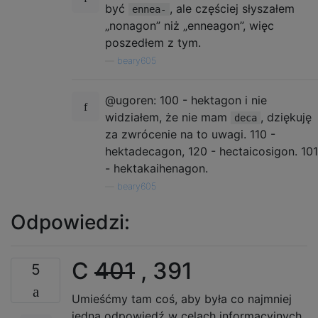
być
, ale częściej słyszałem
ennea-
„nonagon” niż „enneagon”, więc
poszedłem z tym.
—
beary605
@ugoren: 100 - hektagon i nie
widziałem, że nie mam
, dziękuję
deca
za zwrócenie na to uwagi. 110 -
hektadecagon, 120 - hectaicosigon. 101
- hektakaihenagon.
—
beary605
Odpowiedzi:
C
401
, 391
5
Umieśćmy tam coś, aby była co najmniej
jedna odpowiedź w celach informacyjnych