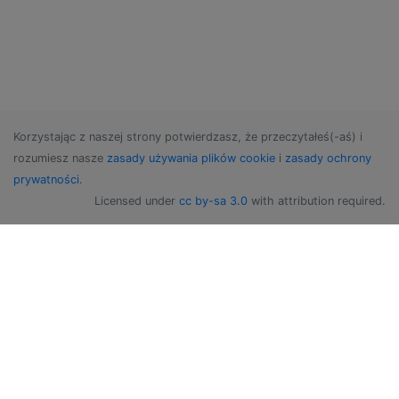
Korzystając z naszej strony potwierdzasz, że przeczytałeś(-aś) i
rozumiesz nasze
zasady używania plików cookie
i
zasady ochrony
prywatności
.
Licensed under
cc by-sa 3.0
with attribution required.