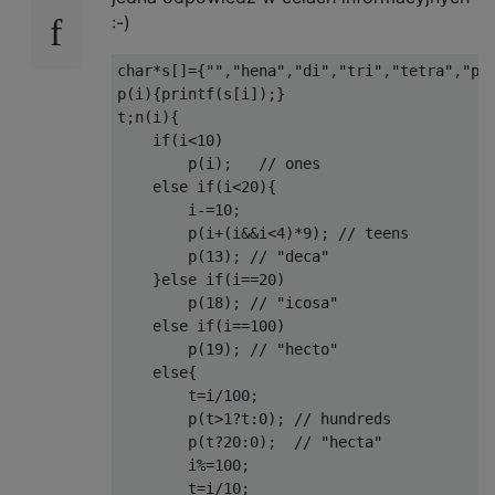
:-)
char*s[]={"","hena","di","tri","tetra","pen
p(i){printf(s[i]);}

t;n(i){

    if(i<10)

        p(i);   // ones

    else if(i<20){

        i-=10; 

        p(i+(i&&i<4)*9); // teens

        p(13); // "deca"

    }else if(i==20)

        p(18); // "icosa"

    else if(i==100)

        p(19); // "hecto"

    else{

        t=i/100;

        p(t>1?t:0); // hundreds

        p(t?20:0);  // "hecta"

        i%=100;

        t=i/10;
