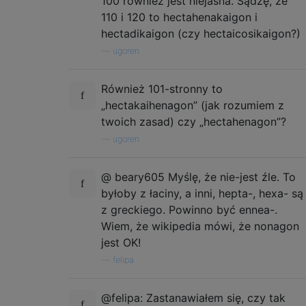
100 również jest niejasna. Sądzę, że
110 i 120 to hectahenakaigon i
hectadikaigon (czy hectaicosikaigon?)
—
ugoren
Również 101-stronny to
„hectakaihenagon” (jak rozumiem z
twoich zasad) czy „hectahenagon”?
—
ugoren
@ beary605 Myślę, że nie-jest źle. To
byłoby z łaciny, a inni, hepta-, hexa- są
z greckiego. Powinno być ennea-.
Wiem, że wikipedia mówi, że nonagon
jest OK!
—
felipa
@felipa: Zastanawiałem się, czy tak