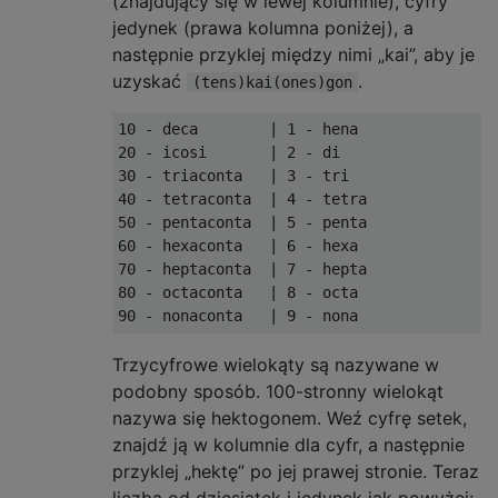
(znajdujący się w lewej kolumnie), cyfry
jedynek (prawa kolumna poniżej), a
następnie przyklej między nimi „kai”, aby je
uzyskać
.
(tens)kai(ones)gon
10 - deca        | 1 - hena

20 - icosi       | 2 - di

30 - triaconta   | 3 - tri

40 - tetraconta  | 4 - tetra

50 - pentaconta  | 5 - penta

60 - hexaconta   | 6 - hexa

70 - heptaconta  | 7 - hepta

80 - octaconta   | 8 - octa

Trzycyfrowe wielokąty są nazywane w
podobny sposób. 100-stronny wielokąt
nazywa się hektogonem. Weź cyfrę setek,
znajdź ją w kolumnie dla cyfr, a następnie
przyklej „hektę” po jej prawej stronie. Teraz