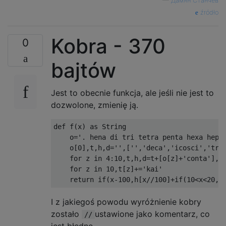
—
Дамян Станчев
107: hectakaiheptagon

źródło
108: hectakaioctagon

109: hectakainonagon

Kobra - 370
110: hectadecakaigon

0
111: hectadecakaihenagon

...

bajtów
997: nonahectanonacontakaiheptagon

998: nonahectanonacontakaioctagon

Jest to obecnie funkcja, ale jeśli nie jest to
dozwolone, zmienię ją.
def f(x) as String

    o='. hena di tri tetra penta hexa hepta
    o[0],t,h,d='',['','deca','icosci','tric
    for z in 4:10,t,h,d=t+[o[z]+'conta'],h+
    for z in 10,t[z]+='kai'

I z jakiegoś powodu wyróżnienie kobry
zostało
ustawione jako komentarz, co
//