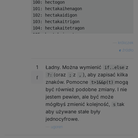
100: hectogon

101: hectakaihenagon

102: hectakaidigon

103: hectakaitrigon

104: hectakaitetragon

105: hectakaipentagon

106: hectakaihexagon

—
króliczek
107: hectakaiheptagon

źródło
108: hectakaioctagon

109: hectakainonagon

1
Ładny. Można wymienić
z
110: hectadecagon

if..else
111: hectadecakaihenagon

(oraz
z
), aby zapisać kilka
?:
;
,
...

znaków. Pomocne
mogą
t>1&&p(t)
997: nonahectanonacontakaiheptagon

być również podobne zmiany. I nie
998: nonahectanonacontakaioctagon

jestem pewien, ale być może
mógłbyś zmienić kolejność,
tak
s
aby używane stałe były
jednocyfrowe.
—
ugoren