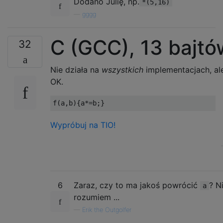
Dodano Julię, np.
*(5,16)
—
gggg
C (GCC), 13 bajtó
32
Nie działa na
wszystkich
implementacjach, ale
OK.
f
(
a
,
b
){
a
*=
b
;}
Wypróbuj na TIO!
6
Zaraz, czy to ma jakoś powrócić
? N
a
rozumiem ...
—
Erik the Outgolfer