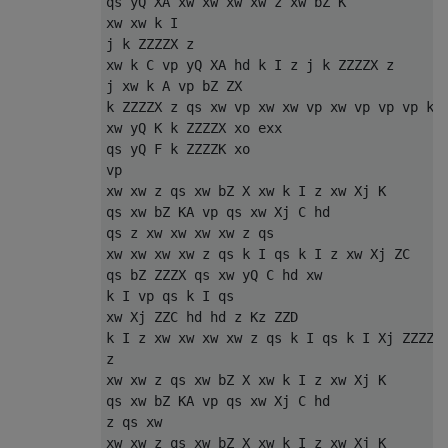
qs yQ XA xw xw xw xw z xw bZ K

xw xw k I

j k ZZZZX z

xw k C vp yQ XA hd k I z j k ZZZZX z

j xw k A vp bZ ZX

k ZZZZX z qs xw vp xw xw vp xw vp vp vp k I
xw yQ K k ZZZZX xo exx

qs yQ F k ZZZZK xo

vp

xw xw z qs xw bZ X xw k I z xw Xj K

qs xw bZ KA vp qs xw Xj C hd

qs z xw xw xw xw z qs

xw xw xw xw z qs k I qs k I z xw Xj ZC

qs bZ ZZZX qs xw yQ C hd xw

k I vp qs k I qs

xw Xj ZZC hd hd z Kz ZZD

k I z xw xw xw xw z qs k I qs k I Xj ZZZZF

z

xw xw z qs xw bZ X xw k I z xw Xj K

qs xw bZ KA vp qs xw Xj C hd

z qs xw

xw xw z qs xw bZ X xw k I z xw Xj K
