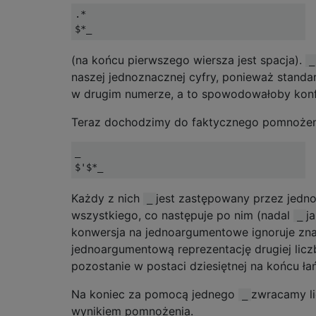
.* 

(na końcu pierwszego wiersza jest spacja).
_
naszej jednoznacznej cyfry, ponieważ stand
w drugim numerze, a to spowodowałoby konfl
Teraz dochodzimy do faktycznego pomnożen
_

Każdy z nich
jest zastępowany przez jedn
_
wszystkiego, co następuje po nim (nadal
j
_
konwersja na jednoargumentowe ignoruje zna
jednoargumentową reprezentację drugiej licz
pozostanie w postaci dziesiętnej na końcu ła
Na koniec za pomocą jednego
zwracamy l
_
wynikiem pomnożenia.