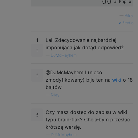
—
Riley
źródło
1
Łał! Zdecydowanie najbardziej
imponująca jak dotąd odpowiedź
—
DJMcMayhem
@DJMcMayhem I (nieco
zmodyfikowany) bije ten na
wiki
o 18
bajtów
—
Riley
Czy masz dostęp do zapisu w wiki
typu brain-flak? Chciałbym przesłać
krótszą wersję.
—
DJMcMayhem