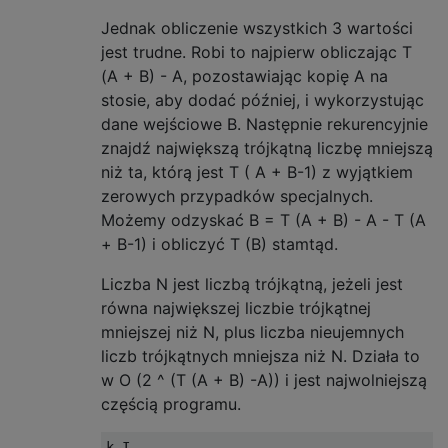
Jednak obliczenie wszystkich 3 wartości
jest trudne. Robi to najpierw obliczając T
(A + B) - A, pozostawiając kopię A na
stosie, aby dodać później, i wykorzystując
dane wejściowe B. Następnie rekurencyjnie
znajdź największą trójkątną liczbę mniejszą
niż ta, którą jest T ( A + B-1) z wyjątkiem
zerowych przypadków specjalnych.
Możemy odzyskać B = T (A + B) - A - T (A
+ B-1) i obliczyć T (B) stamtąd.
Liczba N jest liczbą trójkątną, jeżeli jest
równa największej liczbie trójkątnej
mniejszej niż N, plus liczba nieujemnych
liczb trójkątnych mniejsza niż N. Działa to
w O (2 ^ (T (A + B) -A)) i jest najwolniejszą
częścią programu.
k I                                        