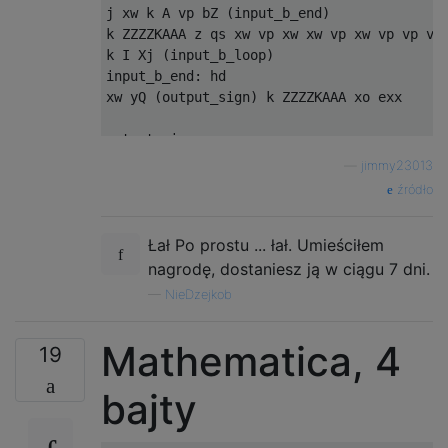
j xw k A vp bZ (input_b_end)               
k ZZZZKAAA z qs xw vp xw xw vp xw vp vp vp

k I Xj (input_b_loop)

input_b_end: hd

xw yQ (output_sign) k ZZZZKAAA xo exx      
                                           
output_sign:

qs yQ (output_sign_end) k ZZZZK xo         
—
jimmy23013
output_sign_end:

źródło
vp                                         
Łał Po prostu ... łał. Umieściłem
xw xw z qs                                 
xw bZ { xw k I z xw Xj }                   
nagrodę, dostaniesz ją w ciągu 7 dni.
                                           
—
NieDzejkob
qs xw bZ { vp qs xw Xj } hd                
                                           
Mathematica, 4
                                           
19
qs z xw xw xw xw z qs                      
bajty
expand_loop:

xw xw xw xw z qs k I qs                    