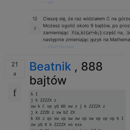
—
GB
12
Cieszę się, że raz widziałem C na górze
Możesz ogolić około 9 bajtów, po pros
zamieniając
część na,
f(a,b){a*=b;}
1
następnie zmieniając język na Mathema
—
Albert Renshaw
Beatnik
, 888
21
bajtów
k I

j k ZZZZX z

xw k C vp yQ KD xw z j k ZZZZX z

j k ZZZD z xw bZ ZX

k XX z qs xw vp xw xw vp xw vp vp vp k I Xj
xw yQ K k ZZZZX xo exx
