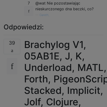
7
@wat Nie pozostawiając
nieskurczonego dna beczki, co?
—
Gareth,
Odpowiedzi:
Brachylog V1,
39
05AB1E, J, K,
Underload, MATL,
Forth, PigeonScrip
Stacked, Implicit,
Jolf, Clojure,