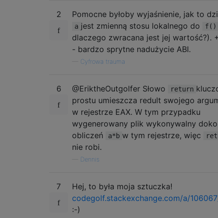
2
Pomocne byłoby wyjaśnienie, jak to dzia
jest zmienną stosu lokalnego do
a
f()
dlaczego zwracana jest jej wartość?). 
- bardzo sprytne nadużycie ABI.
—
Cyfrowa trauma
6
@EriktheOutgolfer Słowo
klucz
return
prostu umieszcza redult swojego argu
w rejestrze EAX. W tym przypadku
wygenerowany plik wykonywalny doko
obliczeń
w tym rejestrze, więc
a*b
ret
nie robi.
—
Dennis
7
Hej, to była moja sztuczka!
codegolf.stackexchange.com/a/10606
:-)