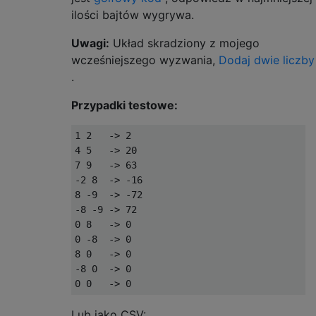
ilości bajtów wygrywa.
Uwagi:
Układ skradziony z mojego
wcześniejszego wyzwania,
Dodaj dwie liczby
.
Przypadki testowe:
1 2   -> 2

4 5   -> 20

7 9   -> 63

-2 8  -> -16

8 -9  -> -72

-8 -9 -> 72

0 8   -> 0

0 -8  -> 0

8 0   -> 0

-8 0  -> 0

Lub jako CSV: