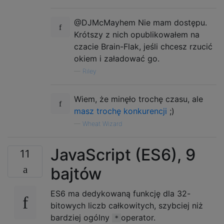
@DJMcMayhem Nie mam dostępu.
Krótszy z nich opublikowałem na
czacie Brain-Flak, jeśli chcesz rzucić
okiem i załadować go.
—
Riley
Wiem, że minęło trochę czasu, ale
masz trochę konkurencji
;)
—
Wheat Wizard
JavaScript (ES6), 9
11
bajtów
ES6 ma dedykowaną funkcję dla 32-
bitowych liczb całkowitych, szybciej niż
bardziej ogólny
operator.
*