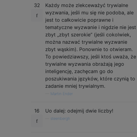
32
Każdy może zlekceważyć trywialne
wyzwania, jeśli mu się nie podoba, ale
jest to całkowicie poprawne i
tematyczne wyzwanie i nigdzie nie jest
zbyt „zbyt szerokie” (jeśli cokolwiek,
można nazwać trywialne wyzwanie
zbyt wąskim). Ponownie to otwieram.
To powiedziawszy, jeśli ktoś uważa, że
​​trywialne wyzwania obrażają jego
inteligencję, zachęcam go do
poszukiwania języków, które czynią to
zadanie mniej trywialnym.
—
Martin Ender
16
Uo dalej: odejmij dwie liczby!
—
steenbergh