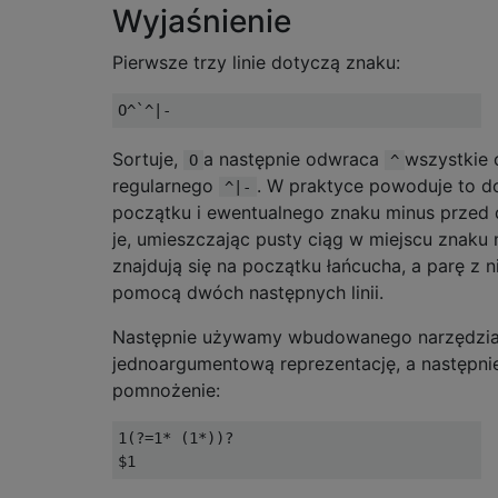
Wyjaśnienie
Pierwsze trzy linie dotyczą znaku:
Sortuje,
a następnie odwraca
wszystkie 
O
^
regularnego
. W praktyce powoduje to d
^|-
początku i ewentualnego znaku minus przed d
je, umieszczając pusty ciąg w miejscu znaku
znajdują się na początku łańcucha, a parę z 
pomocą dwóch następnych linii.
Następnie używamy wbudowanego narzędzia 
jednoargumentową reprezentację, a następni
pomnożenie:
1(?=1* (1*))?
