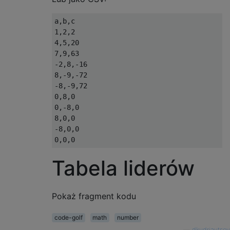
a,b,c

1,2,2

4,5,20

7,9,63

-2,8,-16

8,-9,-72

-8,-9,72

0,8,0

0,-8,0

8,0,0

-8,0,0

Tabela liderów
Pokaż fragment kodu
code-golf
math
number
—
dkudriavtsev