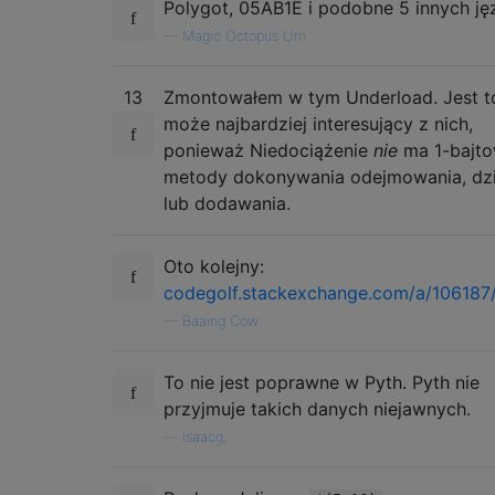
Polygot, 05AB1E i podobne 5 innych ję
—
Magic Octopus Urn
13
Zmontowałem w tym Underload. Jest t
może najbardziej interesujący z nich,
ponieważ Niedociążenie
nie
ma 1-bajto
metody dokonywania odejmowania, dzi
lub dodawania.
Oto kolejny:
codegolf.stackexchange.com/a/106187
—
Baaing Cow
To nie jest poprawne w Pyth. Pyth nie
przyjmuje takich danych niejawnych.
—
isaacg,