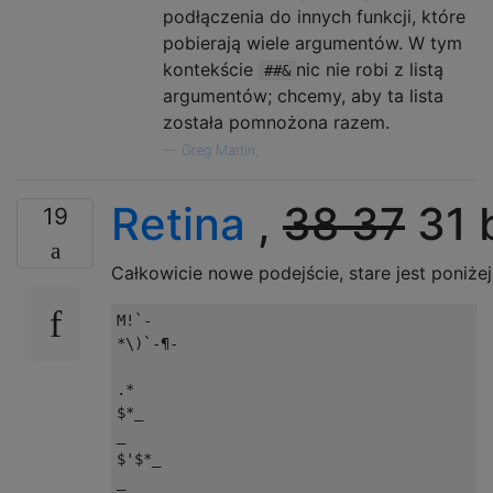
podłączenia do innych funkcji, które
pobierają wiele argumentów. W tym
kontekście
nic nie robi z listą
##&
argumentów; chcemy, aby ta lista
została pomnożona razem.
—
Greg Martin,
Retina
,
38
37
31 
19
Całkowicie nowe podejście, stare jest poniżej
M!`-

*\)`-¶-

.* 

$*_

_

$'$*_
