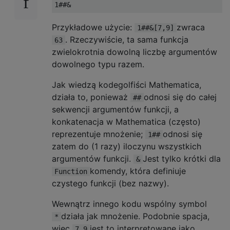
                                           
dec_expand: k I z xw Xj (expand_loop)      
                                           
Przykładowe użycie:
zwraca
1##&[7,9]
                                           
. Rzeczywiście, ta sama funkcja
63
                                           
zwielokrotnia dowolną liczbę argumentów
test: qs bZ (extract_end)                  
dowolnego typu razem.
qs xw yQ (test_not_first) hd xw            
                                           
Jak wiedzą kodegolfiści Mathematica,
test_not_first: k I vp qs k I qs           
działa to, ponieważ
odnosi się do całej
##
xw Xj (dec_expand)                         
sekwencji argumentów funkcji, a
hd hd z Kz (test)                          
konkatenacja w Mathematica (często)
                                           
k I z xw xw xw xw z qs k I qs              
reprezentuje mnożenie;
odnosi się
1##
k I Xj (dec_expand)

zatem do (1 razy) iloczynu wszystkich
extract_end:                               
argumentów funkcji.
Jest tylko krótki dla
&
komendy, która definiuje
Function
z                                          
czystego funkcji (bez nazwy).
xw xw z qs xw bZ { xw k I z xw Xj }        
qs xw bZ { vp qs xw Xj } hd

Wewnątrz innego kodu wspólny symbol
                                           
działa jak mnożenie. Podobnie spacja,
*
z qs xw                                    
więc
jest to interpretowane jako
7 9