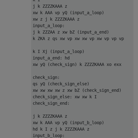
j k ZZZZKAAA z                             
xw k AAA vp yQ (input_a_loop)              
xw z j k ZZZZKAAA z                        
input_a_loop:

j k ZZZAA z xw bZ (input_a_end)            
k ZKA z qs xw vp xw xw vp xw vp vp vp      
                                           
k I Xj (input_a_loop)                      
input_a_end: hd                            
xw yQ (check_sign) k ZZZZKAAA xo exx       
                                           
check_sign:

qs yQ (check_sign_else)                    
xw xw xw xw z xw bZ (check_sign_end)       
check_sign_else: xw xw k I                 
check_sign_end:                            
                                           
j k ZZZZKAAA z                             
xw k AAA vp yQ (input_b_loop)              
hd k I z j k ZZZZKAAA z                    
input_b_loop:
