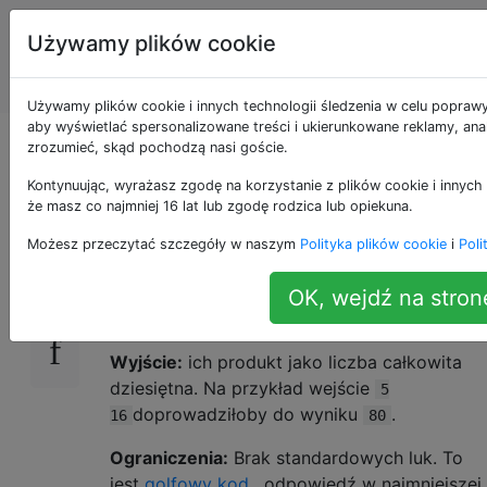
Programowanie
Tagi
Używamy plików cookie
puzzli i Code
Account
Golf
Używamy plików cookie i innych technologii śledzenia w celu poprawy
aby wyświetlać spersonalizowane treści i ukierunkowane reklamy, anal
Pomnóż dwie liczby
zrozumieć, skąd pochodzą nasi goście.
Kontynuując, wyrażasz zgodę na korzystanie z plików cookie i innych 
że masz co najmniej 16 lat lub zgodę rodzica lub opiekuna.
Dane wejściowe:
dwie liczby całkowite
21
Możesz przeczytać szczegóły w naszym
Polityka plików cookie
i
Poli
dziesiętne. Można je podać kodowi na
standardowym wejściu, jako argumenty
OK, wejdź na stron
programu lub funkcji lub jako listę.
Wyjście:
ich produkt jako liczba całkowita
dziesiętna. Na przykład wejście
5
doprowadziłoby do wyniku
.
16
80
Ograniczenia:
Brak standardowych luk. To
jest
golfowy kod
, odpowiedź w najmniejszej