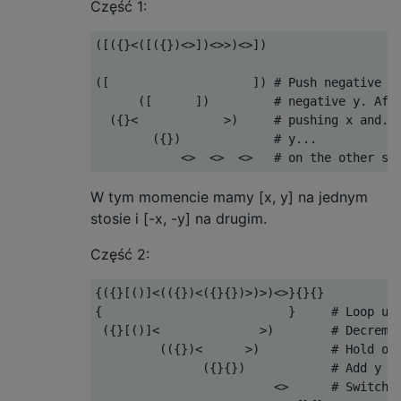
Część 1:
([({}<([({})<>])<>>)<>])

([                    ]) # Push negative x 
      ([      ])         # negative y. Afte
  ({}<            >)     # pushing x and...
        ({})             # y...

W tym momencie mamy [x, y] na jednym
stosie i [-x, -y] na drugim.
Część 2:
{({}[()]<(({})<({}{})>)>)<>}{}{}

{                          }     # Loop unt
 ({}[()]<              >)        # Decremen
         (({})<      >)          # Hold ont
               ({}{})            # Add y an
                         <>      # Switch s