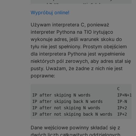
qs xw bZ KA vp qs xw Xj C hd

z vp

Wypróbuj online!
xw xw z qs

Używam interpretera C, ponieważ
xw xw z qs

k I qs

interpreter Pythona na TIO irytująco
xw bZ ZZX k I z qs k I vp

wykonuje adres, jeśli warunek skoku do
xw k ZA z yQ ZA hd qs k I vp qs k I Xj ZZKD
tyłu nie jest spełniony. Prostym obejściem
qs xw Xj ZZK

dla interpretera Pythona jest wypełnienie
hd qs xw Xj ZZZZ hd

niektórych pól zerowych, aby adres stał się
pusty. Uważam, że żadne z nich nie jest
poprawne:
                                   C       
IP after skiping N words           IP+N+1  
IP after skiping back N words      IP-N    
IP after not skiping N words       IP+2    
Dane wejściowe powinny składać się z
dwóch liczb całkowitych oddzielonych