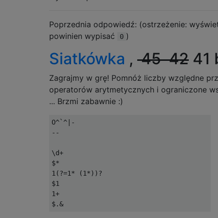
Poprzednia odpowiedź: (ostrzeżenie: wyświet
powinien wypisać
)
0
Siatkówka
,
45
42
41 
Zagrajmy w grę! Pomnóż liczby względne prz
operatorów arytmetycznych i ograniczone wsp
... Brzmi zabawnie :)
O^`^|-

--

\d+

$*

1(?=1* (1*))?

$1

1+
