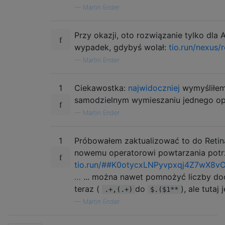
—
Martin Ender
Przy okazji, oto rozwiązanie tylko dla A
wypadek, gdybyś wolał:
tio.run/nexus
—
Martin Ender
1
Ciekawostka:
najwidoczniej
wymyśliłem
samodzielnym wymieszaniu jednego oper
—
Martin Ender
1
Próbowałem zaktualizować to do Retina
nowemu operatorowi powtarzania potrz
tio.run/##K0otycxLNPyvpxqj4Z7wX8v
…
... można nawet pomnożyć liczby doda
teraz (
do
), ale tutaj
.+,(.+)
$.($1**
—
Martin Ender