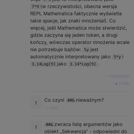
(w rzeczywistości, obecna wersja
xw xw z qs xw bZ { xw k I z xw Xj }        
7*9
qs xw bZ { vp qs xw Xj } hd

REPL Mathematica faktycznie wyświetla
z vp                                       
takie spacje, jak znaki mnożenia!). Co
xw xw z qs                                 
więcej, jeśli Mathematica może stwierdzić,
gdzie zaczyna się jeden token, a drugi
divide: xw xw z qs                         
kończy, wówczas operator mnożenia wcale
subtract: k I qs                           
nie potrzebuje bajtów:
jest
5y
xw bZ {                                    
automatycznie interpretowany jako
i
k I z qs k I vp                            
5*y
xw k ZA z yQ (not_ten)                     
jako
.
3.14Log[9]
3.14*Log[9]
hd qs k I vp qs k I Xj (subtract)          
not_ten: qs xw Xj }

—
Greg Martin
hd qs xw Xj (divide)                       
źródło
                                           
hd                                         
Co czyni
nieważnym?
##&
print_loop:

—
Lynn,
zwraca listę argumentów jako
##&
obiekt „Sekwencja” - odpowiedni do