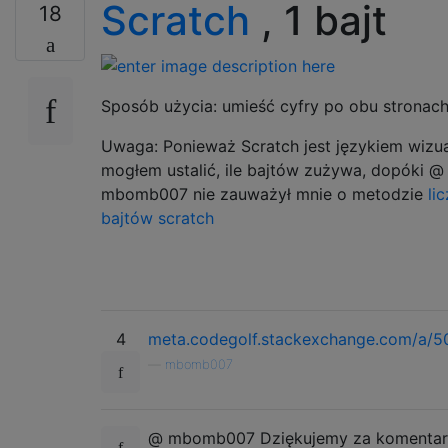
Scratch
, 1 bajt
18
Sposób użycia: umieść cyfry po obu stronac
Uwaga: Ponieważ Scratch jest językiem wizua
mogłem ustalić, ile bajtów zużywa, dopóki @
mbomb007 nie zauważył mnie o metodzie
li
bajtów scratch
4
meta.codegolf.stackexchange.com/a/5
—
mbomb007
@ mbomb007 Dziękujemy za komentar