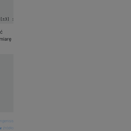
ać
miarę
ngenisis
źródło