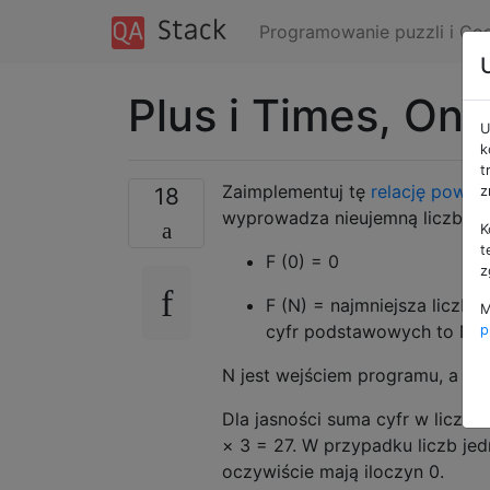
Programowanie puzzli i Co
Plus i Times, On
U
k
t
Zaimplementuj tę
relację powtar
18
z
wyprowadza nieujemną liczbę c
K
t
F (0) = 0
z
F (N) = najmniejsza liczba 
M
cyfr podstawowych to N
p
N jest wejściem programu, a F (
Dla jasności suma cyfr w liczbie
× 3 = 27. W przypadku liczb jed
oczywiście mają iloczyn 0.