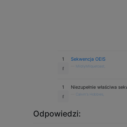
39 39999

40 41125

41 59999

42 61117

43 79999

44 89999

45 91115

46 199999

47 299999

48 311128

1
Sekwencja OEIS
49 499999

—
MildlyMilquetoast,
50 511125

51 699999

52 799999

53 899999

1
Niezupełnie właściwa sek
54 911116

—
Calvin's Hobbies,
55 1999999

56 2111147

57 3999999

Odpowiedzi:
58 4999999

59 5999999
