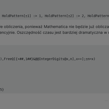
e obliczenia, ponieważ Mathematica nie będzie już oblicz
encyjnie. Oszczędność czasu jest bardziej dramatyczna w 
),FreeQ[{+##,1##}&@@IntegerDigits@x,n],x++];±n=x)

—