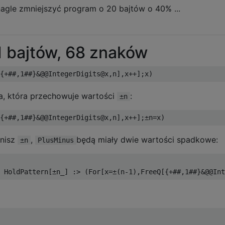
agle zmniejszyć program o 20 bajtów o 40% ...
 bajtów, 68 znaków
ja, która przechowuje wartości
:
±n
enisz
,
będą miały dwie wartości spadkowe:
±n
PlusMinus