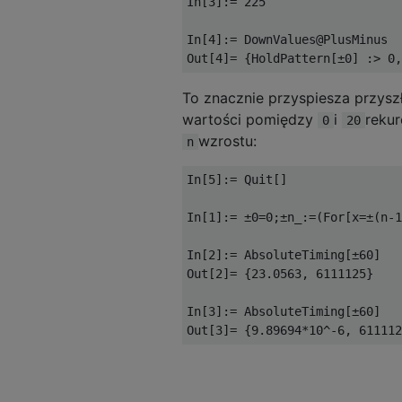
In[3]:= 225

In[4]:= DownValues@PlusMinus

To znacznie przyspiesza przyszł
wartości pomiędzy
i
rekur
0
20
wzrostu:
n
In[5]:= Quit[]

In[1]:= ±0=0;±n_:=(For[x=±(n-1
In[2]:= AbsoluteTiming[±60]

Out[2]= {23.0563, 6111125}

In[3]:= AbsoluteTiming[±60]
