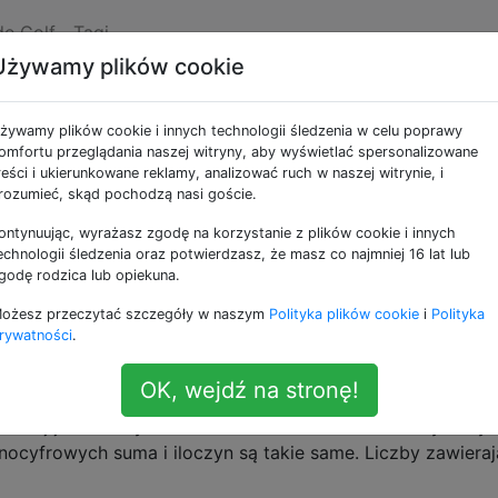
de Golf
Tagi
Używamy plików cookie
e and Nines
żywamy plików cookie i innych technologii śledzenia w celu poprawy
omfortu przeglądania naszej witryny, aby wyświetlać spersonalizowane
reści i ukierunkowane reklamy, analizować ruch w naszej witrynie, i
zalności
jako funkcję lub program, który wprowadza i
rozumieć, skąd pochodzą nasi goście.
ałkowitą:
ontynuując, wyrażasz zgodę na korzystanie z plików cookie i innych
echnologii śledzenia oraz potwierdzasz, że masz co najmniej 16 lat lub
godę rodzica lub opiekuna.
całkowita większa niż F (N-1), tak że suma i / lub iloczyn je
ożesz przeczytać szczegóły w naszym
Polityka plików cookie
i
Polityka
rywatności
.
N) wyjściem.
OK, wejdź na stronę!
 takiej jak 913 wynosi 9 + 1 + 3 = 13. Produkt ma wymiary 
nocyfrowych suma i iloczyn są takie same. Liczby zawiera