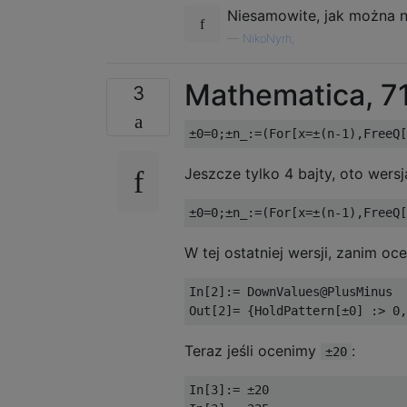
Niesamowite, jak można n
—
NikoNyrh,
Mathematica, 71
3
Jeszcze tylko 4 bajty, oto wers
W tej ostatniej wersji, zanim oc
In[2]:= DownValues@PlusMinus

Teraz jeśli ocenimy
:
±20
In[3]:= ±20
