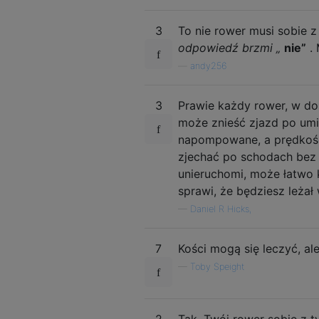
3
To nie rower musi sobie z
odpowiedź brzmi „
nie”
. 
—
andy256
3
Prawie każdy rower, w do
może znieść zjazd po um
napompowane, a prędkość
zjechać po schodach bez sz
unieruchomi, może łatwo
sprawi, że będziesz leżał
—
Daniel R Hicks,
7
Kości mogą się leczyć, al
—
Toby Speight
2
Tak. Twój rower sobie z t