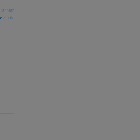
HanMah
źródło