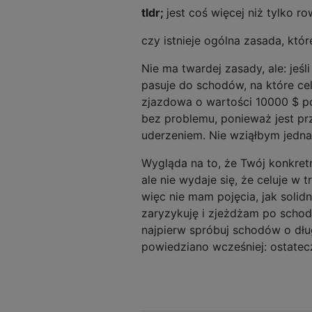
tldr;
jest coś więcej niż tylko ro
czy istnieje ogólna zasada, kt
Nie ma twardej zasady, ale: jeśl
pasuje do schodów, na które ce
zjazdowa o wartości 10000 $ p
bez problemu, ponieważ jest pr
uderzeniem. Nie wziąłbym jed
Wygląda na to, że Twój konkret
ale nie wydaje się, że celuje w 
więc nie mam pojęcia, jak solidn
zaryzykuję i zjeżdżam po schoda
najpierw spróbuj schodów o dług
powiedziano wcześniej: ostatec