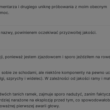
mentarza i drugiego uniknę próbowania z moim obecnym
omoc.
z nazwy, powinienem oczekiwać przyzwoitej jakości.
ji, ponieważ jestem zjazdowcem i sporo jeździłem na rowe
sobie ze schodami, ale niektóre komponenty na pewno uc
gi, szprychy i widelec). W zależności od jakości ramy i mat
dwóch tanich ramek, zajmuje sporo nadużyć, zanim faktycz
bardziej narażone na eksplozję przed tym, co spowodowało
Poważnej pierwszej awarii głowy.