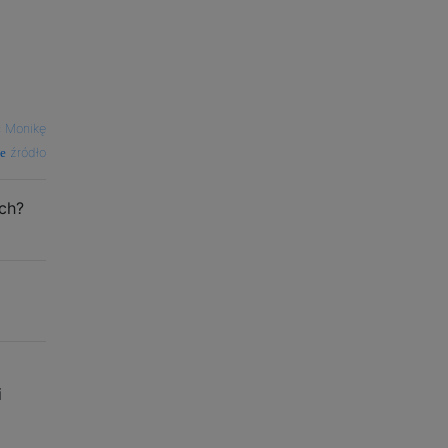
ć Monikę
źródło
ch?
i