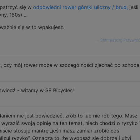
patrzyć się w
odpowiedni rower górski uliczny / brud,
jeśli
ny, 180s) ...
oważnie się w to wpakujesz.
—
Stanislasdrg Przywró
eć, czy mój rower może w szczególności zjechać po schoda
wiedź - witamy w SE Bicycles!
iem nie jest powiedzieć, zrób to lub nie rób tego. Masz
 wyrazić swoją opinię na ten temat, niech chodzi o ryzyko 
ście stosuję mantrę „jeśli masz zamiar zrobić coś
izuj ryzyko”. Oznacza to, że wyposaż się dobrze i użyj