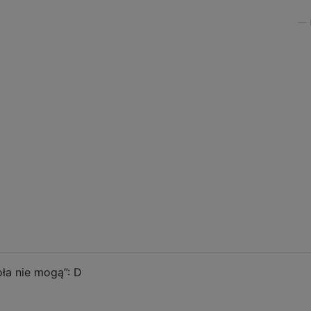
—
oła nie mogą”: D