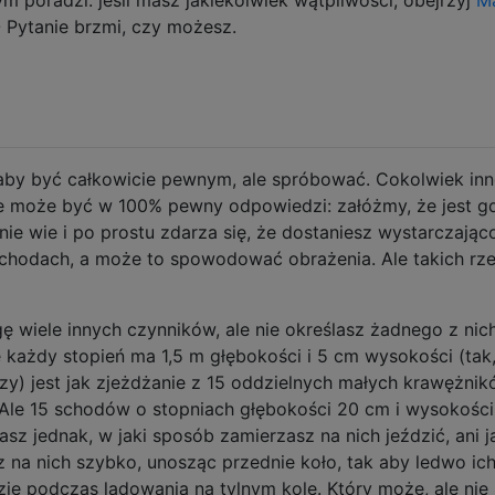
 Pytanie brzmi, czy możesz.
by być całkowicie pewnym, ale spróbować. Cokolwiek in
nie może być w 100% pewny odpowiedzi: załóżmy, że jest g
 nie wie i po prostu zdarza się, że dostaniesz wystarczając
schodach, a może to spowodować obrażenia. Ale takich rz
 wiele innych czynników, ale nie określasz żadnego z nich
 każdy stopień ma 1,5 m głębokości i 5 cm wysokości (tak
zy) jest jak zjeżdżanie z 15 oddzielnych małych krawężni
Ale 15 schodów o stopniach głębokości 20 cm i wysokości
asz jednak, w jaki sposób zamierzasz na nich jeździć, ani j
sz na nich szybko, unosząc przednie koło, tak aby ledwo ic
ie podczas lądowania na tylnym kole. Który może, ale nie 