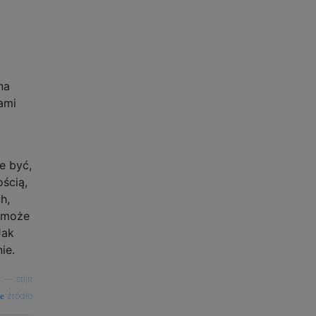
na
ami
e być,
ością,
h,
A może
Jak
ie.
—
stijn
źródło