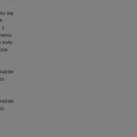
iu się
h
 z
naniu
e koło
dzie
 każde
to
 każde
to