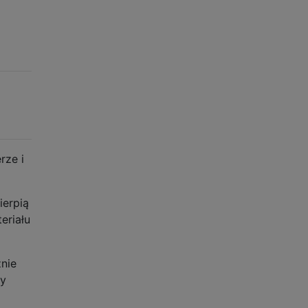
rze i
ierpią
eriału
nie
by