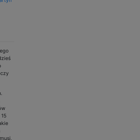
nego
dzieś
o
eczy
.
,
ków
 15
akie
h
musi,