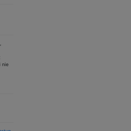
,
z
 nie
artyn