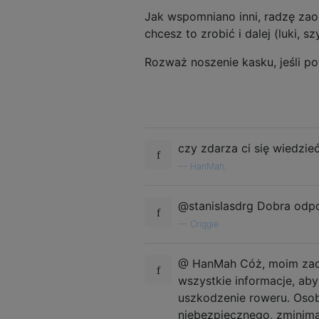
Jak wspomniano inni, radzę zao
chcesz to zrobić i dalej (luki, szy
Rozważ noszenie kasku, jeśli p
czy zdarza ci się wiedzi
—
HanMah,
@stanislasdrg Dobra odpo
—
Criggie
@ HanMah Cóż, moim zadan
wszystkie informacje, aby
uszkodzenie roweru. Osobi
niebezpiecznego, zminimal