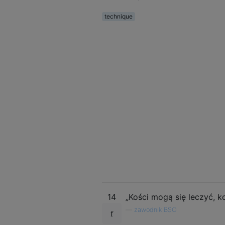
technique
14
„Kości mogą się leczyć, k
—
zawodnik BSO