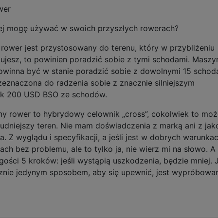
wer
órej mogę używać w swoich przyszłych rowerach?
i rower jest przystosowany do terenu, który w przybliżeniu
lujesz, to powinien poradzić sobie z tymi schodami. Maszy
owinna być w stanie poradzić sobie z dowolnymi 15 schod
zeznaczona do radzenia sobie z znacznie silniejszym
nak 200 USD BSO ze schodów.
ny rower to hybrydowy celownik „cross”, cokolwiek to moż
trudniejszy teren. Nie mam doświadczenia z marką ani z jak
a. Z wyglądu i specyfikacji, a jeśli jest w dobrych warunkac
ch bez problemu, ale to tylko ja, nie wierz mi na słowo. 
ości 5 kroków: jeśli wystąpią uszkodzenia, będzie mniej. 
znie jedynym sposobem, aby się upewnić, jest wypróbowan