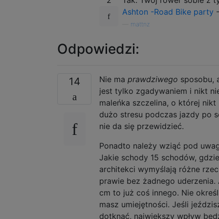
Ashton -Road Bike party
-
—
mattnz
Odpowiedzi:
Nie ma
prawdziwego
sposobu, a
14
jest tylko zgadywaniem i nikt 
maleńka szczelina, o której nikt
dużo stresu podczas jazdy po 
nie da się przewidzieć.
Ponadto należy wziąć pod uwagę
Jakie schody 15 schodów, gdzie
architekci wymyślają różne rzec
prawie bez żadnego uderzenia. 
cm to już coś innego. Nie określ
masz umiejętności. Jeśli jeździ
dotknąć, największy wpływ będz