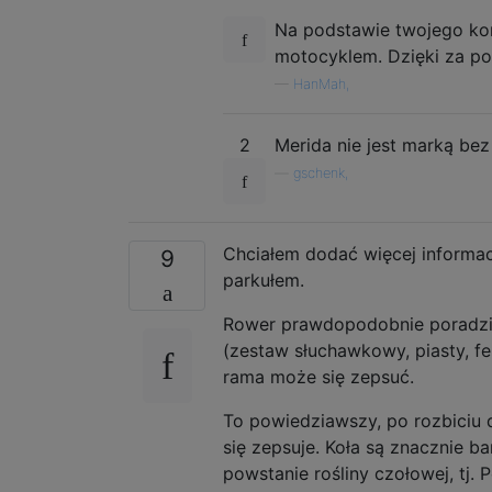
Na podstawie twojego ko
motocyklem. Dzięki za p
—
HanMah,
2
Merida nie jest marką be
—
gschenk,
Chciałem dodać więcej informac
9
parkułem.
Rower prawdopodobnie poradzi 
(zestaw słuchawkowy, piasty, fel
rama może się zepsuć.
To powiedziawszy, po rozbiciu 
się zepsuje. Koła są znacznie 
powstanie rośliny czołowej, tj. 