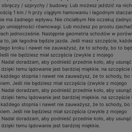
i obręczy / szprychy / budowy. Lub możesz jeździć na nich
kością 1 km / h przy ciągłym hamowaniu i łagodnym staczan
nie ma żadnego wpływu. Nie chciałbym Nie oczekuj żadnyc
ego umiejętności równowagi. Lub możesz po prostu zjechać
ołach jednocześnie. Następnie geometria schodów w porów
to, jak łagodna będzie jazda. Jeśli masz szczęście, każd
dego kroku i nawet nie zauważysz, że to schody, bo to bę
eśli nie będziesz miał szczęścia (zwykle z mojego
j. Nadal doradzam, aby podnieść przednie koło, aby usunąć
 dzięki temu lądowanie jest bardziej miękkie. na szczęście
” każdego stopnia i nawet nie zauważysz, że to schody, bo 
iem. Jeśli nie będziesz miał szczęścia (zwykle z mojego
j. Nadal doradzam, aby podnieść przednie koło, aby usunąć
 dzięki temu lądowanie jest bardziej miękkie. na szczęście
” każdego stopnia i nawet nie zauważysz, że to schody, bo 
iem. Jeśli nie będziesz miał szczęścia (zwykle z mojego
j. Nadal doradzam, aby podnieść przednie koło, aby usunąć
 dzięki temu lądowanie jest bardziej miękkie.