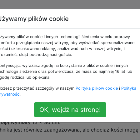
Używamy plików cookie
eć, czy mój rower moż
żywamy plików cookie i innych technologii śledzenia w celu poprawy
ach, nie uszkadzając g
omfortu przeglądania naszej witryny, aby wyświetlać spersonalizowane
reści i ukierunkowane reklamy, analizować ruch w naszej witrynie, i
rozumieć, skąd pochodzą nasi goście.
ontynuując, wyrażasz zgodę na korzystanie z plików cookie i innych
wer wytrzyma zejście po około 15 schodach. (edytuj: zjedź
echnologii śledzenia oraz potwierdzasz, że masz co najmniej 16 lat lub
godę rodzica lub opiekuna.
ożesz przeczytać szczegóły w naszym
Polityka plików cookie
i
Polityka
rossway 100
. Chciałbym jednak wiedzieć, czy istnieje ogó
rywatności
.
przyszłych rowerach.
OK, wejdź na stronę!
mają wymiary 13 x 30 cm.
chnika jest również zaangażowana, ale chociaż kości mogą 