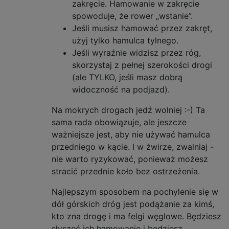
zakręcie. Hamowanie w zakręcie
spowoduje, że rower „wstanie”.
Jeśli musisz hamować przez zakręt,
użyj tylko hamulca tylnego.
Jeśli wyraźnie widzisz przez róg,
skorzystaj z pełnej szerokości drogi
(ale TYLKO, jeśli masz dobrą
widoczność na podjazd).
Na mokrych drogach jedź wolniej :-) Ta
sama rada obowiązuje, ale jeszcze
ważniejsze jest, aby nie używać hamulca
przedniego w kącie. I w żwirze, zwalniaj -
nie warto ryzykować, ponieważ możesz
stracić przednie koło bez ostrzeżenia.
Najlepszym sposobem na pochylenie się w
dół górskich dróg jest podążanie za kimś,
kto zna drogę i ma felgi węglowe. Będziesz
słyszeć ich hamowanie i będziesz