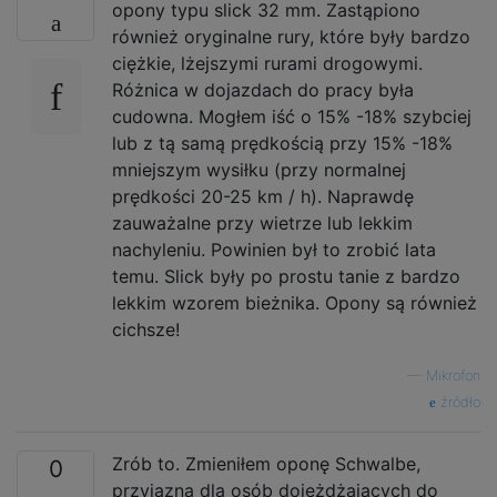
opony typu slick 32 mm. Zastąpiono
również oryginalne rury, które były bardzo
ciężkie, lżejszymi rurami drogowymi.
Różnica w dojazdach do pracy była
cudowna. Mogłem iść o 15% -18% szybciej
lub z tą samą prędkością przy 15% -18%
mniejszym wysiłku (przy normalnej
prędkości 20-25 km / h). Naprawdę
zauważalne przy wietrze lub lekkim
nachyleniu. Powinien był to zrobić lata
temu. Slick były po prostu tanie z bardzo
lekkim wzorem bieżnika. Opony są również
cichsze!
—
Mikrofon
źródło
Zrób to. Zmieniłem oponę Schwalbe,
0
przyjazną dla osób dojeżdżających do