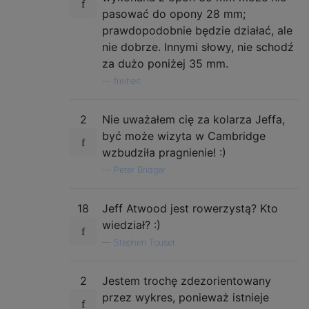
pasować do opony 28 mm;
prawdopodobnie będzie działać, ale
nie dobrze. Innymi słowy, nie schodź
za dużo poniżej 35 mm.
—
freiheit
2
Nie uważałem cię za kolarza Jeffa,
być może wizyta w Cambridge
wzbudziła pragnienie! :)
—
Peter Bridger
18
Jeff Atwood jest rowerzystą? Kto
wiedział? :)
—
Stephen Touset
2
Jestem trochę zdezorientowany
przez wykres, ponieważ istnieje