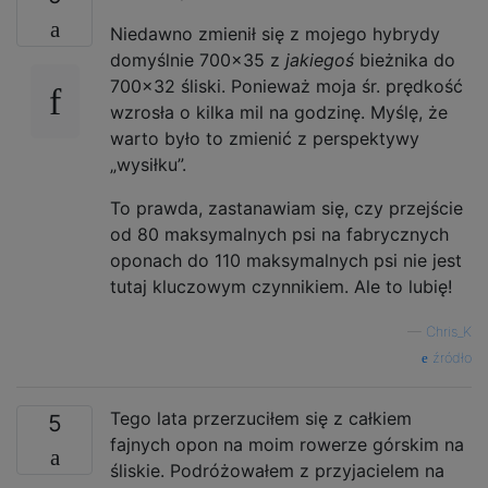
Niedawno zmienił się z mojego hybrydy
domyślnie 700x35 z
jakiegoś
bieżnika do
700x32 śliski. Ponieważ moja śr. prędkość
wzrosła o kilka mil na godzinę. Myślę, że
warto było to zmienić z perspektywy
„wysiłku”.
To prawda, zastanawiam się, czy przejście
od 80 maksymalnych psi na fabrycznych
oponach do 110 maksymalnych psi nie jest
tutaj kluczowym czynnikiem. Ale to lubię!
—
Chris_K
źródło
Tego lata przerzuciłem się z całkiem
5
fajnych opon na moim rowerze górskim na
śliskie. Podróżowałem z przyjacielem na