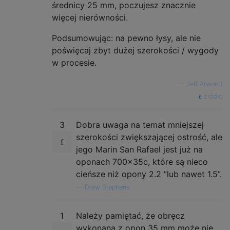
średnicy 25 mm, poczujesz znacznie
więcej nierówności.
Podsumowując: na pewno łysy, ale nie
poświęcaj zbyt dużej szerokości / wygody
w procesie.
—
Jeff Atwood
źródło
3
Dobra uwaga na temat mniejszej
szerokości zwiększającej ostrość, ale
jego Marin San Rafael jest już na
oponach 700x35c, które są nieco
cieńsze niż opony 2.2 ”lub nawet 1.5”.
—
Drew Stephens
1
Należy pamiętać, że obręcz
wykonana z opon 35 mm może nie