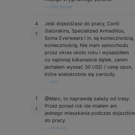
—
Peter Bridger
4
Jeśli dojeżdżasz do pracy, Conti
Gatorskins, Specialized Armadillos,
Soma Everwears i in. są koniecznością,
koniecznością. Nie mam samochodu
przez okres około roku i wysadziłem
co najmniej kilkanaście dętek, zanim
jechałem wyssać 30 USD / cenę opon,
które wielokrotnie się zwróciły.
—
Marc
1
@Marc, to naprawdę zależy od trasy.
Przez ponad rok nie miałem ani
jednego mieszkania podczas dojazdów
do pracy.
—
amcnabb