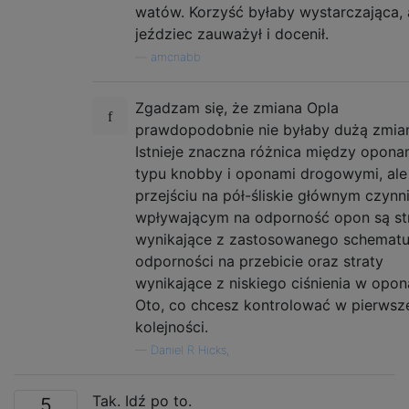
watów. Korzyść byłaby wystarczająca,
jeździec zauważył i docenił.
—
amcnabb
Zgadzam się, że zmiana Opla
prawdopodobnie nie byłaby dużą zmia
Istnieje znaczna różnica między opona
typu knobby i oponami drogowymi, ale
przejściu na pół-śliskie głównym czynn
wpływającym na odporność opon są st
wynikające z zastosowanego schemat
odporności na przebicie oraz straty
wynikające z niskiego ciśnienia w opon
Oto, co chcesz kontrolować w pierwsz
kolejności.
—
Daniel R Hicks,
Tak. Idź po to.
5