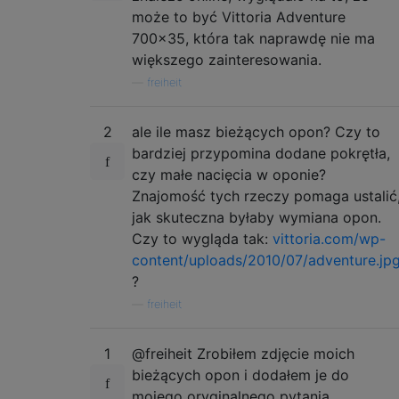
może to być Vittoria Adventure
700x35, która tak naprawdę nie ma
większego zainteresowania.
—
freiheit
2
ale ile masz bieżących opon? Czy to
bardziej przypomina dodane pokrętła,
czy małe nacięcia w oponie?
Znajomość tych rzeczy pomaga ustalić
jak skuteczna byłaby wymiana opon.
Czy to wygląda tak:
vittoria.com/wp-
content/uploads/2010/07/adventure.jp
?
—
freiheit
1
@freiheit Zrobiłem zdjęcie moich
bieżących opon i dodałem je do
mojego oryginalnego pytania