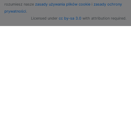
rozumiesz nasze
zasady używania plików cookie
i
zasady ochrony
prywatności
.
Licensed under
cc by-sa 3.0
with attribution required.