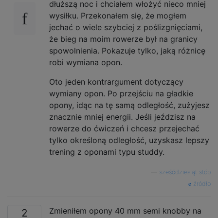
dłuższą noc i chciałem włożyć nieco mniej
wysiłku. Przekonałem się, że mogłem
jechać o wiele szybciej z poślizgnięciami,
że bieg na moim rowerze był na granicy
spowolnienia. Pokazuje tylko, jaką różnicę
robi wymiana opon.
Oto jeden kontrargument dotyczący
wymiany opon. Po przejściu na gładkie
opony, idąc na tę samą odległość, zużyjesz
znacznie mniej energii. Jeśli jeździsz na
rowerze do ćwiczeń i chcesz przejechać
tylko określoną odległość, uzyskasz lepszy
trening z oponami typu studdy.
—
sześćdziesiąt stóp
źródło
Zmieniłem opony 40 mm semi knobby na
2