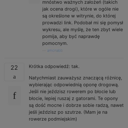
mnóstwo ważnych założeń (takich
jak ocena drogi), które w ogóle nie
są określone w witrynie, do której
prowadzi link. Podobał mi się pomysł
wykresu, ale myślę, że ten zbyt wiele
pomija, aby być naprawdę
pomocnym.
—
amcnabb
Krótka odpowiedź: tak.
22
Natychmiast zauważysz znaczącą różnicę,
wybierając odpowiednią oponę drogową.
Jeśli nie jeździsz rowerem po błocie lub
błocie, lepiej ruszaj z gatorami. Te opony
są dość mocne i dobrze sobie radzą, nawet
jeśli jeździsz po szutrze. (Mam je na
rowerze podmiejskim)