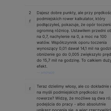
2
Dajesz dobre punkty, ale przy prędkoś
podmiejskich rower kalkulator, który
podłączyłeś, pokazuje, że opór toczen
ogromną różnicę. Ustawiłem przedni o
na 0,7, nachylenie na 0, a moc na 100
watów. Współczynnik oporu toczenia
wynoszący 0,01 dawał 14,1 mil na godzi
obniżenie go do 0,005 zwiększyło prę
do 15,7 mil na godzinę. To całkiem duż
efekt.
—
amcnabb
Teraz dzielimy włosy, ale co dokładnie
na myśli podmiejskich prędkości na
rowerze? Widzę, że możliwe są dwa ró
podejścia do pracy - albo absolutnie
unikasz pocenia się, a więc rzeczywiśc