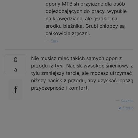
opony MTBish przyjazne dla osób
dojeżdżających do pracy, wypukłe
na krawędziach, ale gładkie na
środku bieżnika. Grubi chłopcy są
całkowicie zręczni.
—
5arx
Nie musisz mieć takich samych opon z
0
przodu iz tyłu. Nacisk wysokociśnieniowy z
tyłu zmniejszy tarcie, ale możesz utrzymać
niższy nacisk z przodu, aby uzyskać lepszą
przyczepność i komfort.
—
KayEss
źródło