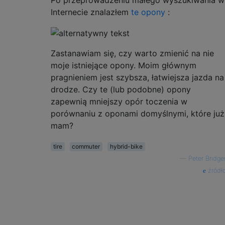
Po przeprowadzeniu małego wyszukiwania w
Internecie znalazłem
te opony
:
Zastanawiam się, czy warto zmienić na nie
moje istniejące opony. Moim głównym
pragnieniem jest szybsza, łatwiejsza jazda na
drodze. Czy te (lub podobne) opony
zapewnią mniejszy opór toczenia w
porównaniu z oponami domyślnymi, które już
mam?
tire
commuter
hybrid-bike
—
Peter Bridge
źródł