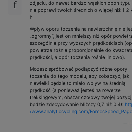
zdjęciu, do nawet bardzo wąskich opon typu 
nie poprawi twoich średnich o więcej niż 1-2 
h.
Wpływ oporu toczenia na nawierzchnię nie je
„ogromny”, jest on mniejszy niż opór powietr
szczególnie przy wyższych prędkościach (op
powietrza rośnie proporcjonalnie do kwadrat
prędkości, a opór toczenia rośnie liniowo).
Możesz spróbować podłączyć różne opory
toczenia do tego modelu, aby zobaczyć, jak
niewielki będzie to miało wpływ na średnią
prędkość (a ponieważ jesteś na rowerze
trekkingowym, obszar czołowy twojej pozycj
będzie zdecydowanie bliższy 0,7 niż 0,4):
htt
/www.analyticcycling.com/ForcesSpeed_Page
—
tt