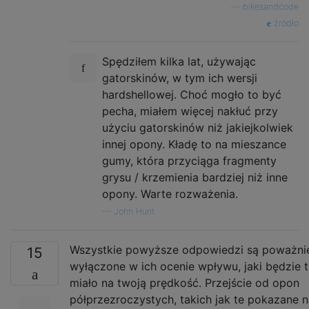
—
bikesandcode
źródło
Spędziłem kilka lat, używając
gatorskinów, w tym ich wersji
hardshellowej. Choć mogło to być
pecha, miałem więcej nakłuć przy
użyciu gatorskinów niż jakiejkolwiek
innej opony. Kładę to na mieszance
gumy, która przyciąga fragmenty
grysu / krzemienia bardziej niż inne
opony. Warte rozważenia.
—
John Hunt
Wszystkie powyższe odpowiedzi są poważni
15
wyłączone w ich ocenie wpływu, jaki będzie 
miało na twoją prędkość. Przejście od opon
półprzezroczystych, takich jak te pokazane 