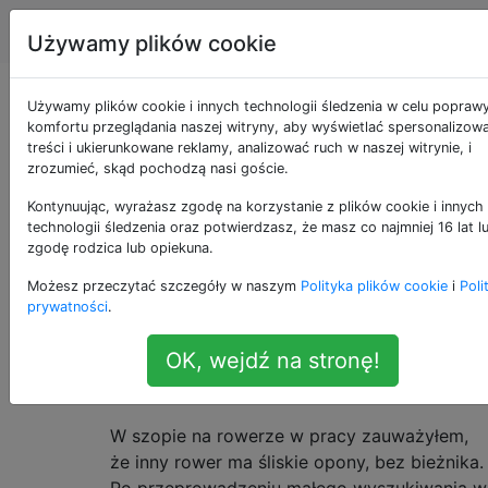
Rowery
Tagi
Account
Używamy plików cookie
Czy opony typu slick
Używamy plików cookie i innych technologii śledzenia w celu popraw
komfortu przeglądania naszej witryny, aby wyświetlać spersonalizow
treści i ukierunkowane reklamy, analizować ruch w naszej witrynie, i
są tego warte?
zrozumieć, skąd pochodzą nasi goście.
Kontynuując, wyrażasz zgodę na korzystanie z plików cookie i innych
technologii śledzenia oraz potwierdzasz, że masz co najmniej 16 lat l
Dojeżdżam do pracy nad
Marin San Rafael
na
47
zgodę rodzica lub opiekuna.
drogach po mieszance dróg płaskich i
Możesz przeczytać szczegóły w naszym
Polityka plików cookie
i
Poli
stromych. Mój rower był wyposażony w
prywatności
.
częściowo śliskie opony „700 x 35c z
ochroną przed przebiciem”:
OK, wejdź na stronę!
W szopie na rowerze w pracy zauważyłem,
że inny rower ma śliskie opony, bez bieżnika.