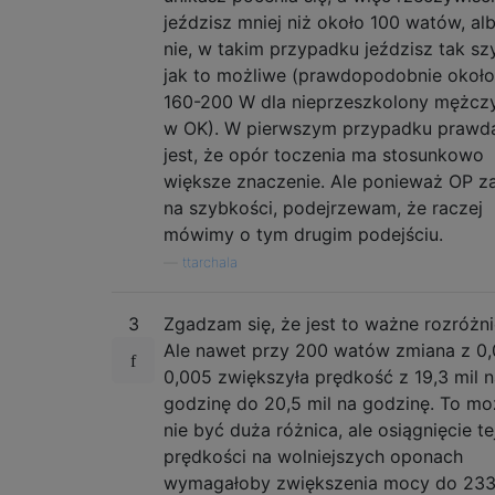
jeździsz mniej niż około 100 watów, al
nie, w takim przypadku jeździsz tak sz
jak to możliwe (prawdopodobnie około
160-200 W dla nieprzeszkolony mężcz
w OK). W pierwszym przypadku prawd
jest, że opór toczenia ma stosunkowo
większe znaczenie. Ale ponieważ OP z
na szybkości, podejrzewam, że raczej
mówimy o tym drugim podejściu.
—
ttarchala
3
Zgadzam się, że jest to ważne rozróżni
Ale nawet przy 200 watów zmiana z 0,
0,005 zwiększyła prędkość z 19,3 mil 
godzinę do 20,5 mil na godzinę. To mo
nie być duża różnica, ale osiągnięcie te
prędkości na wolniejszych oponach
wymagałoby zwiększenia mocy do 23