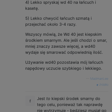
4) Lekko spryskaj wd 40 na łańcuch i
kasetę.
5) Lekko chwycić łańcuch szmatą i
przejechać około 3-4 razy.
Wszyscy mówią, że Wd 40 jest kiepskim
środkiem smarnym. Ale jeśli chodzi o smar,
mniej znaczy zawsze więcej, a wd40
wydaje się smarować odpowiednią ilość.
Używanie wd40 pozostawia mój łańcuch
napędowy uczucie szybkiego i lekkiego.
—
MadmanLee
źródło
Jest
to
kiepski środek smarny do
tego celu, ponieważ tak naprawdę
nie wytrzymuje - będziesz musiał go