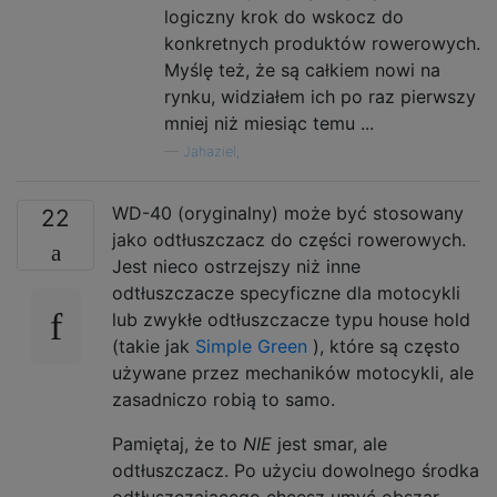
logiczny krok do wskocz do
konkretnych produktów rowerowych.
Myślę też, że są całkiem nowi na
rynku, widziałem ich po raz pierwszy
mniej niż miesiąc temu ...
—
Jahaziel,
WD-40 (oryginalny) może być stosowany
22
jako odtłuszczacz do części rowerowych.
Jest nieco ostrzejszy niż inne
odtłuszczacze specyficzne dla motocykli
lub zwykłe odtłuszczacze typu house hold
(takie jak
Simple Green
), które są często
używane przez mechaników motocykli, ale
zasadniczo robią to samo.
Pamiętaj, że to
NIE
jest smar, ale
odtłuszczacz. Po użyciu dowolnego środka
odtłuszczającego chcesz umyć obszar