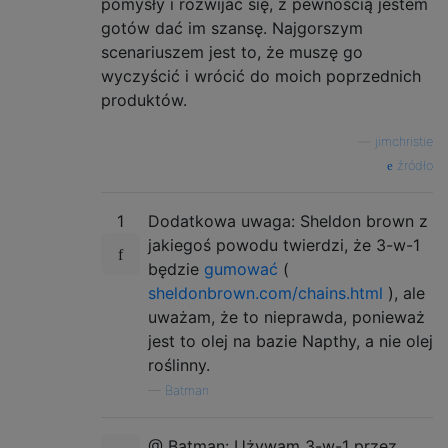
pomysły i rozwijać się, z pewnością jestem
gotów dać im szansę. Najgorszym
scenariuszem jest to, że muszę go
wyczyścić i wrócić do moich poprzednich
produktów.
—
jimchristie
źródło
1
Dodatkowa uwaga: Sheldon brown z
jakiegoś powodu twierdzi, że 3-w-1
będzie
gumować
(
sheldonbrown.com/chains.html
), ale
uważam, że to nieprawda, ponieważ
jest to olej na bazie Napthy, a nie olej
roślinny.
—
Batman
@ Batman: Używam 3-w-1 przez