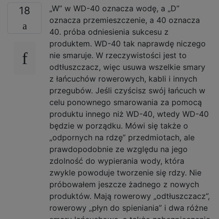
„W” w WD-40 oznacza wodę, a „D”
18
oznacza przemieszczenie, a 40 oznacza
40. próba odniesienia sukcesu z
produktem. WD-40 tak naprawdę niczego
nie smaruje. W rzeczywistości jest to
odtłuszczacz, więc usuwa wszelkie smary
z łańcuchów rowerowych, kabli i innych
przegubów. Jeśli czyścisz swój łańcuch w
celu ponownego smarowania za pomocą
produktu innego niż WD-40, wtedy WD-40
będzie w porządku. Mówi się także o
„odpornych na rdzę” przedmiotach, ale
prawdopodobnie ze względu na jego
zdolność do wypierania wody, która
zwykle powoduje tworzenie się rdzy. Nie
próbowałem jeszcze żadnego z nowych
produktów. Mają rowerowy „odtłuszczacz”,
rowerowy „płyn do spieniania” i dwa różne