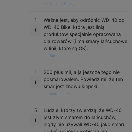
—
Daniel R Hicks,
1
Ważne jest, aby odróżnić WD-40 od ​​
WD-40 Bike, która jest linią
produktów specjalnie opracowaną
dla rowerów (i ma smary łańcuchowe
w linii, które są OK).
—
Batman
1
200 plus mil, a ja jeszcze tego nie
posmarowałem. Powiedz mi, że ten
smar jest znowu kiepski
—
MadmanLee,
5
Ludzie, którzy twierdzą, że WD-40
jest złym smarem do łańcuchów,
nigdy nie używali WD-40 jako smaru
do łańcuchów. Osobiście nie