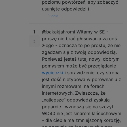
poziomu powtórzeń, aby zobaczyć
usunięte odpowiedzi.)
—
Criggie
1
@bakakjahromi Witamy w SE -
proszę nie brać głosowania za coś
złego - oznacza to po prostu, że nie
zgadzam się z twoją odpowiedzią.
Ponieważ jesteś tutaj nowy, dobrym
pomysłem może być przeglądanie
wycieczki
i sprawdzenie, czy strona
jest dość nietypowa w porównaniu z
innymi rozmowami na forach
internetowych. Zwłaszcza, że ​​
„najlepsze” odpowiedzi zyskują
poparcie i wznoszą się na szczyt.
WD40 nie jest smarem łańcuchowym
- dla ciebie ma zmniejszoną korozję,
co pozwala na lepszy ruch złego