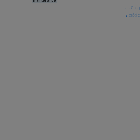
maintenance
—
Ian Song
źródło