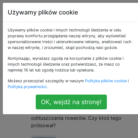
Rowery
Tagi
Account
Używamy plików cookie
Czy mogę używać
Używamy plików cookie i innych technologii śledzenia w celu
poprawy komfortu przeglądania naszej witryny, aby wyświetlać
spersonalizowane treści i ukierunkowane reklamy, analizować ruch
WD-40 na rowerze?
w naszej witrynie, i zrozumieć, skąd pochodzą nasi goście.
Kontynuując, wyrażasz zgodę na korzystanie z plików cookie i
innych technologii śledzenia oraz potwierdzasz, że masz co
Czy WD-40 jest naprawdę zły do ​​
78
najmniej 16 lat lub zgodę rodzica lub opiekuna.
zastosowania na rowerach? Tak mi
Możesz przeczytać szczegóły w naszym
Polityka plików cookie
i
powiedziano, ale wciąż widzę, jak ludzie to
Polityka prywatności
.
robią.
OK, wejdź na stronę!
Widziałem także WD-40 wprowadzające na
rynek nowe produkty do smarowania i
odtłuszczania rowerów. Czy ktoś tego
próbował?