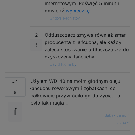
internetowym. Poświęć 5 minut i
odwiedź
wycieczkę
.
—
Grigorij Rechistov
2
Odtłuszczacz zmywa również smar
producenta z łańcucha, ale każdy
zaleca stosowanie odtłuszczacza do
czyszczenia łańcucha.
—
David Richerby,
Użyłem WD-40 na moim głodnym oleju
-1
łańcuchu rowerowym i zębatkach, co
całkowicie przywróciło go do życia. To
było jak magia !!
—
Babak Jahromi
źródło