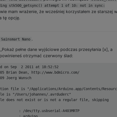
ding stk500_getsync() attempt 1 of 10: not in sync:
wie mam wrażenie, że wcześniej korzystałem ze starszej w
a tę opcję.
.
Sainsmart Nano
„Pokaż pełne dane wyjściowe podczas przesyłania [x], a
 powinieneś otrzymać czerwony ślad:
d on 
Sep
2
2011
 at 
18
:
52
:
52
05
Brian
Dean
,
 http
:
//www.bdmicro.com/
09
Joerg
Wunsch
tion file is 
"/Applications/Arduino.app/Contents/Resourc
le is 
"/Users/johannes/.avrduderc"
le does not exist or is not a regular file
,
 skipping

:
/
dev
/
tty
.
usbserial
-
A403MRTP

:
 arduino
