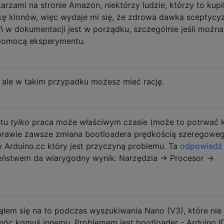
arzami na stronie Amazon, niektórzy ludzie, którzy to kupil
rkę klonów, więc wydaje mi się, że zdrowa dawka sceptyc
 w dokumentacji jest w porządku, szczególnie jeśli można
pomocą eksperymentu.
 ale w takim przypadku możesz mieć rację.
etu
tylko
praca może właściwym czasie (może to potrwać k
 prawie zawsze zmiana bootloadera prędkością szeregowe
w Arduino.cc który jest przyczyną problemu. Ta
odpowiedź
ństwem da wiarygodny wynik: Narzędzia → Procesor →
knąłem się na to podczas wyszukiwania Nano (V3), które nie 
móc komuś innemu. Problemem jest bootloader - Arduino I