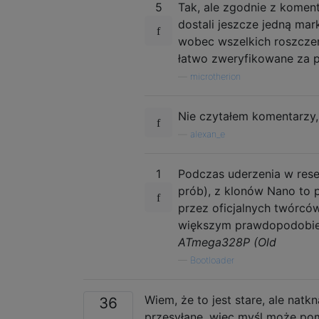
5
Tak, ale zgodnie z koment
dostali jeszcze jedną ma
wobec wszelkich roszczeń
łatwo zweryfikowane za 
—
microtherion
Nie czytałem komentarzy,
—
alexan_e
1
Podczas uderzenia w res
prób), z klonów Nano to
przez oficjalnych twórcó
większym prawdopodobie
ATmega328P (Old
—
Bootloader
Wiem, że to jest stare, ale nat
36
przesyłane, więc myśl może po