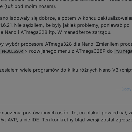
ie (tuż pod moim nosem).
nano ładowały się dobrze, a potem w końcu zaktualizował
1.6.21. Nie sądziłem, że były jakieś problemy, ponieważ po
e Nano i ATmega328 itp. W menedżerze zarządu.
y wybór procesora ATmega328 dla Nano. Zmieniłem proce
>
> rozwijanego menu z ATmega328P do
PROCESSOR
"ATmeg
zesłałem wiele programów do kilku różnych Nano V3 (chip
—
Goofy
 znaczenia postów innych osób. To, co plakat powiedział, ż
płyt AVR, a nie IDE. Ten konkretny błąd wersji został zgłos