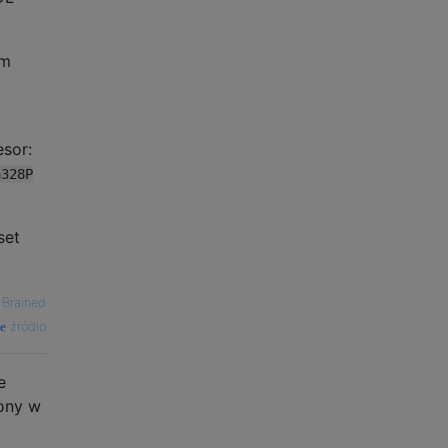
em
sor:
a328P
set
 Brained
źródło
e
zony w