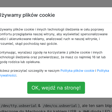
Używamy plików cookie
ino Nano powoduje błąd
żywamy plików cookie i innych technologii śledzenia w celu poprawy
ecv (): programista nie
omfortu przeglądania naszej witryny, aby wyświetlać spersonalizowane
reści i ukierunkowane reklamy, analizować ruch w naszej witrynie, i
rozumieć, skąd pochodzą nasi goście.
ontynuując, wyrażasz zgodę na korzystanie z plików cookie i innych
echnologii śledzenia oraz potwierdzasz, że masz co najmniej 16 lat lub
godę rodzica lub opiekuna.
, do którego próbuję wgrać szkic. W Arduino IDE wybrany
ożesz przeczytać szczegóły w naszym
Polityka plików cookie
i
Polityka
.
 w/ ATmega328
rywatności
.
uje błąd
OK, wejdź na stronę!
mmer is not responding
&
), ale ten sam błą
/dev/tty.usbserial
/dev/cu.usbserial
 podłączone do Macbooka Air kablem USB, a
dioda LED 
PWR