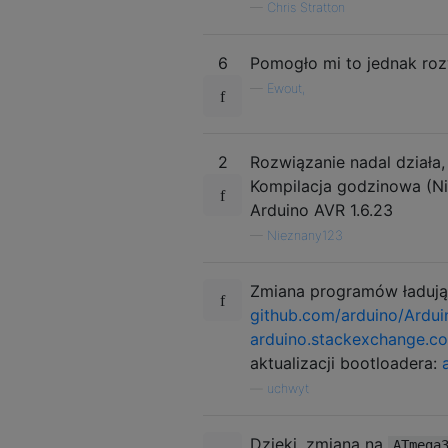
—
Chris Stratton
6
Pomogło mi to jednak ro
—
Ewout,
2
Rozwiązanie nadal działa,
Kompilacja godzinowa (Nig
Arduino AVR 1.6.23
—
Nieznany123
Zmiana programów ładując
github.com/arduino/Arduin
arduino.stackexchange.co
aktualizacji bootloadera:
—
uchwyt
Dzięki, zmiana na
ATmega