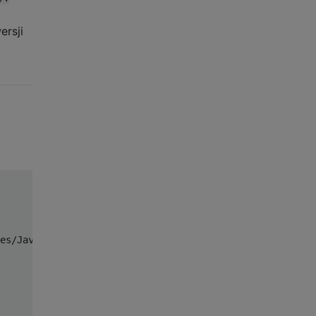
ersji
es/Java/hardware/tools/avr/etc/avrdude.conf"