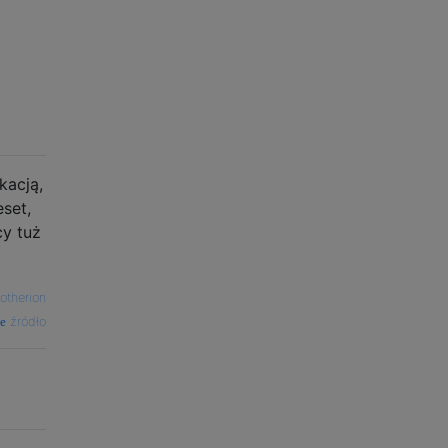
kacją,
set,
cy tuż
otherion
źródło