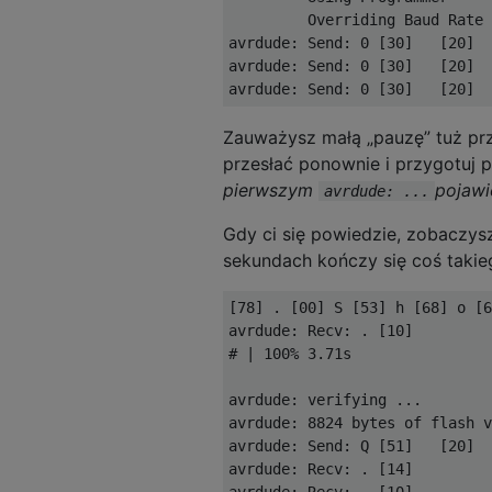
Overriding
Baud
Rate
avrdude
:
Send
:
0
[
30
]
[
20
]
avrdude
:
Send
:
0
[
30
]
[
20
]
avrdude
:
Send
:
0
[
30
]
[
20
]
Zauważysz małą „pauzę” tuż p
przesłać ponownie i przygotuj 
pierwszym
pojawi
avrdude: ...
Gdy ci się powiedzie, zobaczysz
sekundach kończy się coś takie
[
78
]
.
[
00
]
 S 
[
53
]
 h 
[
68
]
 o 
[
6
avrdude
:
Recv
:
.
[
10
]
# | 100% 3.71s
avrdude
:
 verifying 
...
avrdude
:
8824
 bytes of flash v
avrdude
:
Send
:
 Q 
[
51
]
[
20
]
avrdude
:
Recv
:
.
[
14
]
avrdude
:
Recv
:
.
[
10
]