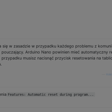
ia się w zasadzie w przypadku każdego problemu z komuni
ak pouczający. Arduino Nano powinien mieć automatyczny re
 przypadku musisz nacisnąć przycisk resetowania na tabli
.
—
mikr
enia
Features: Automatic reset during program...