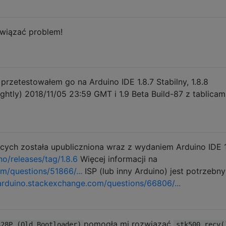
związać problem!
 przetestowałem go na Arduino IDE 1.8.7 Stabilny, 1.8.8
htly) 2018/11/05 23:59 GMT i 1.9 Beta Build-87 z tablicam
ych została upubliczniona wraz z wydaniem Arduino IDE 1
o/releases/tag/1.8.6
Więcej informacji na
m/questions/51866/...
ISP (lub inny Arduino) jest potrzebn
arduino.stackexchange.com/questions/66806/...
pomogła mi rozwiązać
328P (Old Bootloader)
stk500_recv(