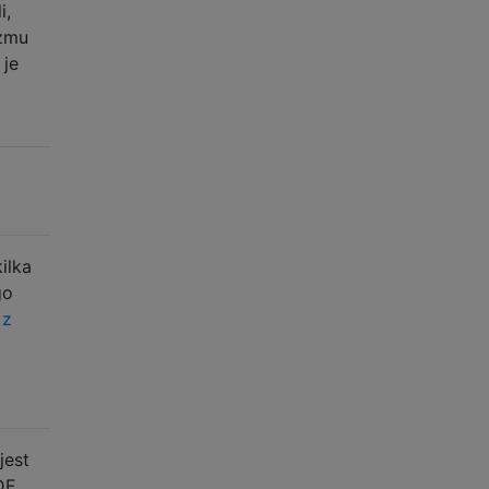
i,
yzmu
 je
ilka
go
 z
jest
DE