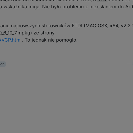
a wskaźnika miga. Nie było problemu z przesłaniem do Ar
aniu najnowszych sterowników FTDI (MAC OSX, x64, v2.2.1
0_6_10_7.mpkg) ze strony
s/VCP.htm
. To jednak nie pomogło.
tch
—