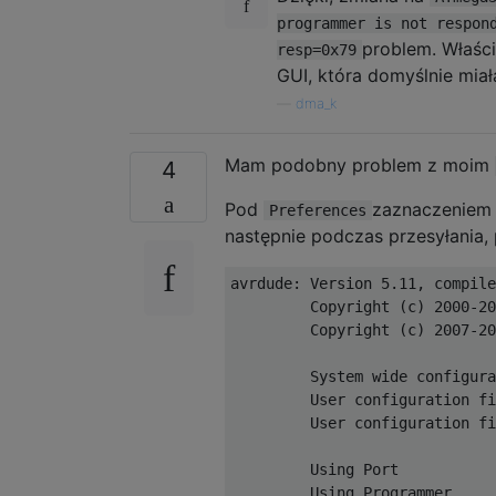
programmer is not respon
problem. Właści
resp=0x79
GUI, która domyślnie miał
—
dma_k
Mam podobny problem z moim
4
Pod
zaznaczeniem 
Preferences
następnie podczas przesyłania,
avrdude
:
Version
5.11
,
 compile
Copyright
(
c
)
2000
-
20
Copyright
(
c
)
2007
-
20
System
 wide configura
User
 configuration fi
User
 configuration fi
Using
Port
Using
Programmer