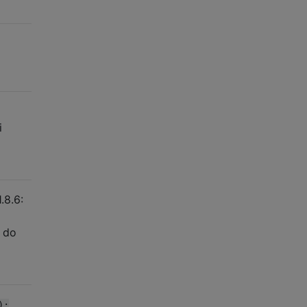
i
.8.6:
y do
):