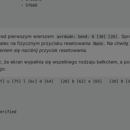
:
57600
rzed pierwszym wierszem
. Spr
avrdude: Send: 0 [30] [20]
palec na fizycznym przycisku resetowania
.
Na chwilę
Nano
eniem się naciśnij przycisk resetowania.
, że ekran wypełnia się wszelkiego rodzaju bełkotem, a po
go:
f
]
 u 
[
75
]
 l 
[
6c
]
 d 
[
64
]
[
20
]
 b 
[
62
]
 e 
[
65
]
[
20
]
0
[
3
erified
