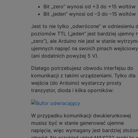
Bit „zero” wynosi od +3 do +15 woltów
Bit „jeden” wynosi od –3 do –15 woltów
Jest to nie tylko „odwrócone” w odniesieniu 
poziomów TTL („jeden” jest bardziej ujemny n
„zero”), ale Arduino nie jest w stanie wytrzy
ujemnych napięć na swoich pinach wejściow
(ani dodatnich powyżej 5 V).
Dlatego potrzebujesz obwodu interfejsu do
komunikacji z takimi urządzeniami. Tylko dla
wejścia (do Arduino) wystarczy prosty
tranzystor, dioda i kilka oporników:
W przypadku komunikacji dwukierunkowej
musisz być w stanie generować ujemne
napięcia, więc wymagany jest bardziej złożo
obwód. Na przykład układ MAX232 zrobi to 