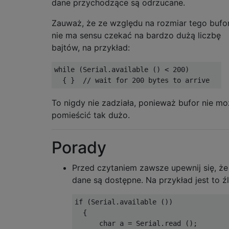
dane przychodzące są odrzucane.
Zauważ, że ze względu na rozmiar tego bufo
nie ma sensu czekać na bardzo dużą liczbę
bajtów, na przykład:
while
(
Serial
.
available 
()
<
200
)
{
}
// wait for 200 bytes to arrive
To nigdy nie zadziała, ponieważ bufor nie m
pomieścić tak dużo.
Porady
Przed czytaniem zawsze upewnij się, że
dane są dostępne. Na przykład jest to źl
if
(
Serial
.
available 
())
{
char
 a 
=
Serial
.
read 
();