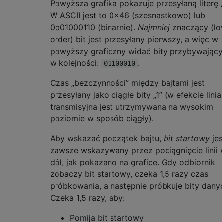
Powyższa grafika pokazuje przesyłaną literę „
W ASCII jest to 0x46 (szesnastkowo) lub
0b01000110 (binarnie).
Najmniej
znaczący (lo
order) bit jest przesyłany pierwszy, a więc w
powyższy graficzny widać bity przybywając
w kolejności:
.
01100010
Czas „bezczynności” między bajtami jest
przesyłany jako ciągłe bity „1” (w efekcie linia
transmisyjna jest utrzymywana na wysokim
poziomie w sposób ciągły).
Aby wskazać początek bajtu,
bit startowy
jes
zawsze wskazywany przez pociągnięcie linii
dół, jak pokazano na grafice. Gdy odbiornik
zobaczy bit startowy, czeka 1,5 razy czas
próbkowania, a następnie próbkuje bity dany
Czeka 1,5 razy, aby:
Pomija bit startowy