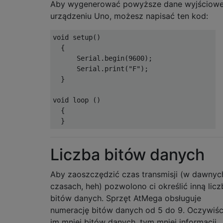
Aby wygenerować powyższe dane wyjściowe
urządzeniu Uno, możesz napisać ten kod:
void
 setup
()
{
Serial
.
begin
(
9600
);
Serial
.
print
(
"F"
);
}
void
 loop 
()
{
}
Liczba bitów danych
Aby zaoszczędzić czas transmisji (w dawnyc
czasach, heh) pozwolono ci określić inną licz
bitów danych. Sprzęt AtMega obsługuje
numerację bitów danych od 5 do 9. Oczywiśc
im mniej bitów danych, tym mniej informacji