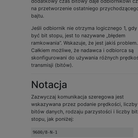
dodatkowy czas bitowy daje odbiornikowi c
na przetworzenie ostatniego przychodząceg
bajtu.
Jeśli odbiornik nie otrzyma logicznego 1, gd
być bit stopu, jest to nazywane „błędem
ramkowania”. Wskazuje, że jest jakiś problem.
Całkiem możliwe, że nadawca i odbiorca są
skonfigurowani do używania różnych prędkoś
transmisji (bitów).
Notacja
Zazwyczaj komunikacja szeregowa jest
wskazywana przez podanie prędkości, liczby
bitów danych, rodzaju parzystości i liczby bi
stopu, jak poniżej:
9600
/
8
-
N
-
1