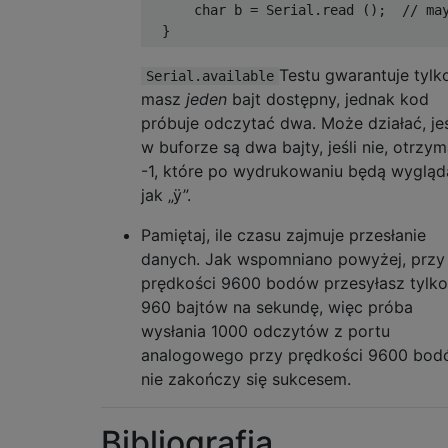
char
 b 
=
Serial
.
read 
();
// ma
}
Testu gwarantuje tylk
Serial.available
masz
jeden
bajt dostępny, jednak kod
próbuje odczytać dwa. Może działać, jeś
w buforze są dwa bajty, jeśli nie, otrzy
-1, które po wydrukowaniu będą wygląd
jak „ÿ”.
Pamiętaj, ile czasu zajmuje przesłanie
danych. Jak wspomniano powyżej, przy
prędkości 9600 bodów przesyłasz tylko
960 bajtów na sekundę, więc próba
wysłania 1000 odczytów z portu
analogowego przy prędkości 9600 bo
nie zakończy się sukcesem.
Bibliografia