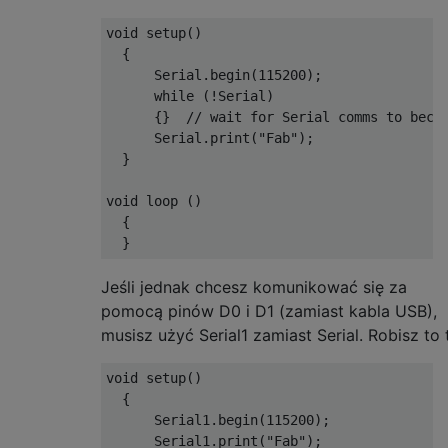
void
 setup
()
{
Serial
.
begin
(
115200
);
while
(!
Serial
)
{}
// wait for Serial comms to beco
Serial
.
print
(
"Fab"
);
}
void
 loop 
()
{
}
Jeśli jednak chcesz komunikować się za
pomocą pinów D0 i D1 (zamiast kabla USB),
musisz użyć Serial1 zamiast Serial. Robisz to 
void
 setup
()
{
Serial1
.
begin
(
115200
);
Serial1
.
print
(
"Fab"
);