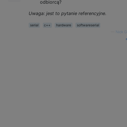
odbiorcą?
Uwaga: jest to pytanie referencyjne.
serial
c++
hardware
softwareserial
—
Nick 