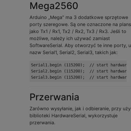
Mega2560
Arduino „Mega” ma 3 dodatkowe sprzętowe
porty szeregowe. Są one oznaczone na plan
jako Tx1 / Rx1, Tx2 / Rx2, Tx3 / Rx3. Jeśli to
możliwe, należy ich używać zamiast
SoftwareSerial. Aby otworzyć te inne porty, u
nazw Serial1, Serial2, Serial3, takich jak:
Serial1
.
begin
(
115200
);
// start hardware
Serial2
.
begin
(
115200
);
// start hardware
Serial3
.
begin
(
115200
);
// start hardware
Przerwania
Zarówno wysyłanie, jak i odbieranie, przy uży
biblioteki HardwareSerial, wykorzystuje
przerwania.