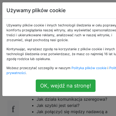
Arduino
Tagi
Account
Używamy plików cookie
Jak działa
Używamy plików cookie i innych technologii śledzenia w celu popraw
komfortu przeglądania naszej witryny, aby wyświetlać spersonalizow
treści i ukierunkowane reklamy, analizować ruch w naszej witrynie, i
komunikacja
zrozumieć, skąd pochodzą nasi goście.
szeregowa w
Kontynuując, wyrażasz zgodę na korzystanie z plików cookie i innych
technologii śledzenia oraz potwierdzasz, że masz co najmniej 16 lat l
zgodę rodzica lub opiekuna.
Arduino?
Możesz przeczytać szczegóły w naszym
Polityka plików cookie
i
Poli
prywatności
.
W odniesieniu do Arduino Uno, Mega2560,
16
OK, wejdź na stronę!
Leonardo i podobnych płyt:
Jak działa komunikacja szeregowa?
Jak szybki jest serial?
Jak połączyć się między nadawcą a