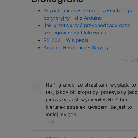
Asynchroniczny (szeregowy) interfejs
peryferyjny - dla Arduino
Jak przetwarzać przychodzące dane
szeregowe bez blokowania
RS-232 - Wikipedia
Arduino Reference - Seryjny
—
Nick Ga
źr
Na 1. grafice: ze strzałkami wygląda to
tak, jakby bit stopu był przesyłany jako
pierwszy. Jeśli wymieniłeś Rx / Tx i
kierunek strzałek, uważam, że jest to
mniej mylące.
—
ott--