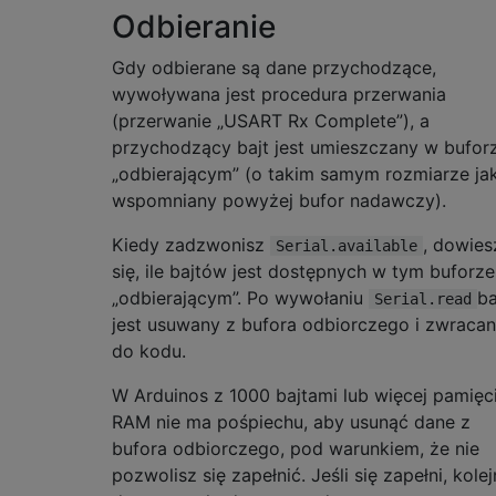
Odbieranie
Gdy odbierane są dane przychodzące,
wywoływana jest procedura przerwania
(przerwanie „USART Rx Complete”), a
przychodzący bajt jest umieszczany w bufor
„odbierającym” (o takim samym rozmiarze ja
wspomniany powyżej bufor nadawczy).
Kiedy zadzwonisz
, dowies
Serial.available
się, ile bajtów jest dostępnych w tym buforze
„odbierającym”. Po wywołaniu
ba
Serial.read
jest usuwany z bufora odbiorczego i zwraca
do kodu.
W Arduinos z 1000 bajtami lub więcej pamięc
RAM nie ma pośpiechu, aby usunąć dane z
bufora odbiorczego, pod warunkiem, że nie
pozwolisz się zapełnić. Jeśli się zapełni, kole