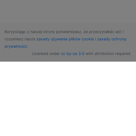
Korzystając z naszej strony potwierdzasz, że przeczytałeś(-aś) i
rozumiesz nasze
zasady używania plików cookie
i
zasady ochrony
prywatności
.
Licensed under
cc by-sa 3.0
with attribution required.