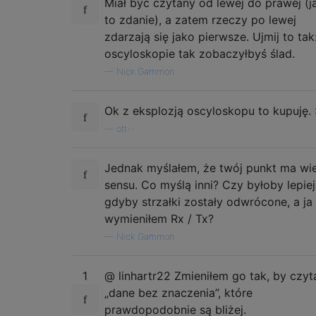
Miał być czytany od lewej do prawej (j
to zdanie), a zatem rzeczy po lewej
zdarzają się jako pierwsze. Ujmij to tak
oscyloskopie tak zobaczyłbyś ślad.
—
Nick Gammon
Ok z eksplozją oscyloskopu to kupuję. :
—
ott--
Jednak myślałem, że twój punkt ma wie
sensu. Co myślą inni? Czy byłoby lepiej
gdyby strzałki zostały odwrócone, a ja
wymieniłem Rx / Tx?
—
Nick Gammon
1
@ linhartr22 Zmieniłem go tak, by czyt
„dane bez znaczenia”, które
prawdopodobnie są bliżej.