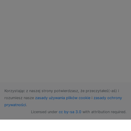
Korzystając z naszej strony potwierdzasz, że przeczytałeś(-aś) i
rozumiesz nasze
zasady używania plików cookie
i
zasady ochrony
prywatności
.
Licensed under
cc by-sa 3.0
with attribution required.