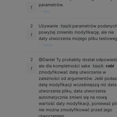
parametrów.
—
farsz
2
Używanie
parametrów podanyc
touch
powyżej zmieniło modyfikację, ale nie
daty utworzenia mojego pliku testoweg
—
Daniel
2
@Daniel Ty probablly dostał odpowiedź
ale dla kompletności sake
robi
touch
zmodyfikować datę utworzenia w
zależności od argumentów. Jeśli podas
datę modyfikacji wcześniejszą niż data
utworzenia pliku, data utworzenia
automatycznie zmieni się na nową
wartość daty modyfikacji, ponieważ pl
nie można zmodyfikować przed jego
utworzeniem.