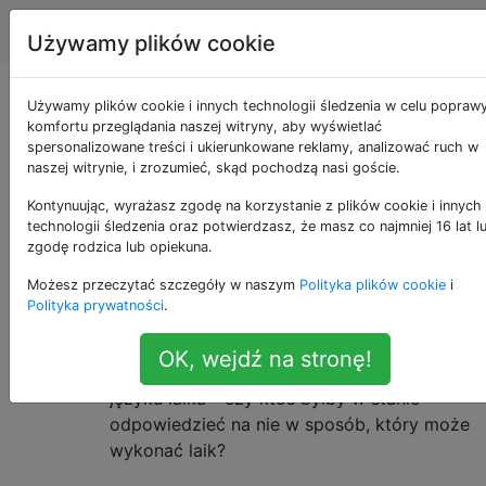
Apple
Tagi
Account
Używamy plików cookie
Zmiana daty
Używamy plików cookie i innych technologii śledzenia w celu popraw
komfortu przeglądania naszej witryny, aby wyświetlać
spersonalizowane treści i ukierunkowane reklamy, analizować ruch w
utworzenia pliku
naszej witrynie, i zrozumieć, skąd pochodzą nasi goście.
Kontynuując, wyrażasz zgodę na korzystanie z plików cookie i innych
technologii śledzenia oraz potwierdzasz, że masz co najmniej 16 lat l
Czy możesz dać mi znać, jak mogę zmienić
62
zgodę rodzica lub opiekuna.
datę utworzenia pliku w Lionie. Zdaję sobie
Możesz przeczytać szczegóły w naszym
Polityka plików cookie
i
sprawę, że istnieje polecenie touch-t, ale to
Polityka prywatności
.
nie działa w Lion. Kilka osób wspomniało o
innym sposobie, ale myślę, że napisali
OK, wejdź na stronę!
rozwiązanie w języku „kodera” zamiast w
języku laika - czy ktoś byłby w stanie
odpowiedzieć na nie w sposób, który może
wykonać laik?