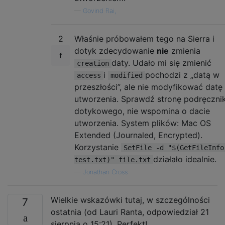
—
Govind Rai,
2
Właśnie próbowałem tego na Sierra i
dotyk zdecydowanie
nie
zmienia
daty. Udało mi się zmienić
creation
i
pochodzi z „datą w
access
modified
przeszłości”, ale nie modyfikować datę
utworzenia. Sprawdź stronę podręczni
dotykowego, nie wspomina o dacie
utworzenia. System plików: Mac OS
Extended (Journaled, Encrypted).
Korzystanie
SetFile -d "$(GetFileInfo
działało idealnie.
test.txt)" file.txt
—
Jonathan Cross
Wielkie wskazówki tutaj, w szczególności
7
ostatnia (od Lauri Ranta, odpowiedział 21
sierpnia o 15:21). Perfekt!