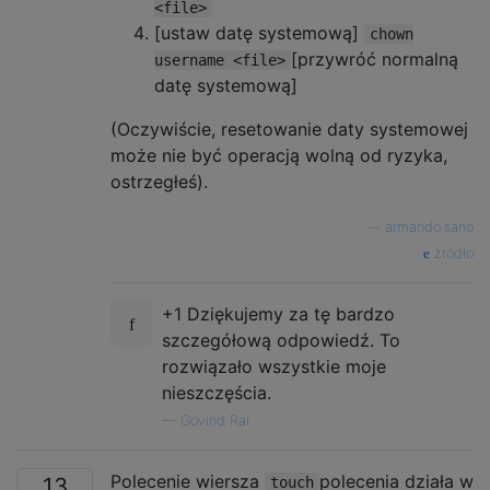
<file>
[ustaw datę systemową]
chown
[przywróć normalną
username <file>
datę systemową]
(Oczywiście, resetowanie daty systemowej
może nie być operacją wolną od ryzyka,
ostrzegłeś).
—
armando.sano
źródło
+1 Dziękujemy za tę bardzo
szczegółową odpowiedź. To
rozwiązało wszystkie moje
nieszczęścia.
—
Govind Rai
Polecenie wiersza
polecenia działa w
13
touch