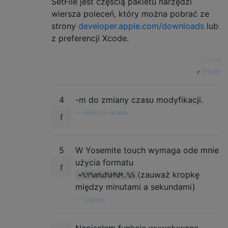
SetFile jest częścią pakietu narzędzi
wiersza poleceń, który można pobrać ze
strony
developer.apple.com/downloads
lub
z preferencji Xcode.
—
Lri
źródło
4
-m do zmiany czasu modyfikacji.
—
AlikElzin-kilaka
5
W Yosemite touch wymaga ode mnie
użycia formatu
(zauważ kropkę
+%Y%m%d%H%M.%S
między minutami a sekundami)
—
Calimo,
Napisałem funkcję wywoływaną