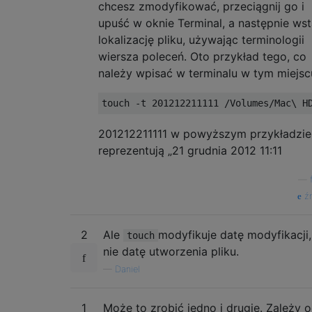
chcesz zmodyfikować, przeciągnij go i
upuść w oknie Terminal, a następnie ws
lokalizację pliku, używając terminologii
wiersza poleceń. Oto przykład tego, co
należy wpisać w terminalu w tym miejsc
201212211111 w powyższym przykładzie
reprezentują „21 grudnia 2012 11:11
—
źr
2
Ale
modyfikuje datę modyfikacji,
touch
nie datę utworzenia pliku.
—
Daniel
1
Może to zrobić jedno i drugie. Zależy 