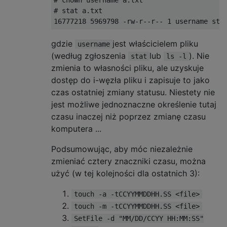
# stat a.txt

gdzie
jest właścicielem pliku
username
(według zgłoszenia
lub
). Nie
stat
ls -l
zmienia to własności pliku, ale uzyskuje
dostęp do i-węzła pliku i zapisuje to jako
czas ostatniej zmiany statusu. Niestety nie
jest możliwe jednoznaczne określenie tutaj
czasu inaczej niż poprzez zmianę czasu
komputera ...
Podsumowując, aby móc niezależnie
zmieniać cztery znaczniki czasu, można
użyć (w tej kolejności dla ostatnich 3):
touch -a -tCCYYMMDDHH.SS <file>
touch -m -tCCYYMMDDHH.SS <file>
SetFile -d "MM/DD/CCYY HH:MM:SS"