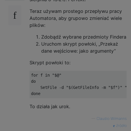
Teraz używam prostego przepływu pracy
Automatora, aby grupowo zmieniać wiele
plików:
Zdobądź wybrane przedmioty Findera
Uruchom skrypt powłoki, „Przekaż
dane wejściowe: jako argumenty”
Skrypt powłoki to:
for f in "$@"

do

    SetFile -d "$(GetFileInfo -m "$f")" "$f
To działa jak urok.
—
Claudio Wilmanns
źródło