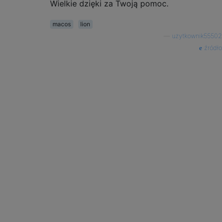
Wielkie dzięki za Twoją pomoc.
macos
lion
—
użytkownik55502
źródło