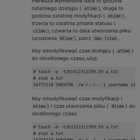
Pierwsza wymieniona data to godzina
ostatniego dostępu (
), druga to
atime
godzina ostatniej modyfikacji (
),
mtime
trzecia to ostatnia zmiana statusu (
), czwarta to data utworzenia pliku
ctime
(urodzenia
), patrz
.
Btime
man lstat
Aby zmodyfikować czas dostępu (
)
atime
do określonego czasu, użyj:
# touch -a -t201412312359.59 a.txt

# stat a.txt

Aby zmodyfikować czas modyfikacji (
)
i
czas utworzenia pliku (
) do
mtime
Btime
określonego czasu:
# touch -m -t201312312359.59 a.txt

# stat a.txt
