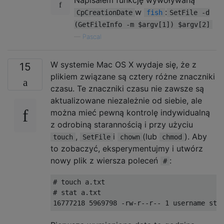
w
:
CpCreationDate
fish
SetFile -d
(GetFileInfo -m $argv[1]) $argv[2]
—
Pascal
W systemie Mac OS X wydaje się, że z
15
plikiem związane są cztery różne znaczniki
czasu. Te znaczniki czasu nie zawsze są
aktualizowane niezależnie od siebie, ale
można mieć pewną kontrolę indywidualną
z odrobiną starannością i przy użyciu
,
i
(lub
). Aby
touch
SetFile
chown
chmod
to zobaczyć, eksperymentujmy i utwórz
nowy plik z wiersza poleceń
:
#
# touch a.txt

# stat a.txt
