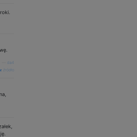
oki.
wę.
—
da4
źródło
na,
załek,
ję.