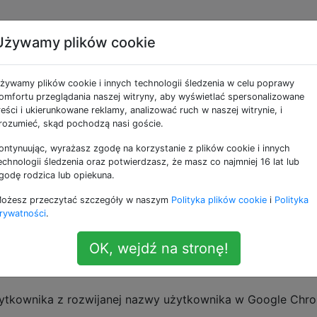
Używamy plików cookie
 użytkownika z listy
żywamy plików cookie i innych technologii śledzenia w celu poprawy
y użytkownika w Chrom
omfortu przeglądania naszej witryny, aby wyświetlać spersonalizowane
reści i ukierunkowane reklamy, analizować ruch w naszej witrynie, i
rozumieć, skąd pochodzą nasi goście.
OS X?
ontynuując, wyrażasz zgodę na korzystanie z plików cookie i innych
echnologii śledzenia oraz potwierdzasz, że masz co najmniej 16 lat lub
godę rodzica lub opiekuna.
lam nazwę myszką i klikam przycisk Usuń - to nie działa (
ożesz przeczytać szczegóły w naszym
Polityka plików cookie
i
Polityka
 zamiast tego usuwam literę z pola tekstowego nazwy)
rywatności
.
ów Mac jest przytrzymanie przycisku „fn” po kliknięciu
OK, wejdź na stronę!
 wydaje się nie przynieść żadnego efektu - nic się nie zmi
ytkownika z rozwijanej nazwy użytkownika w Google Chr