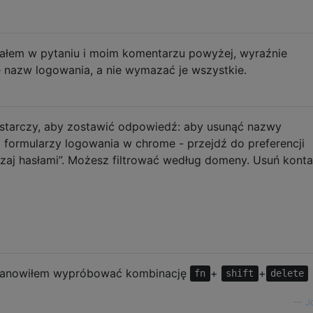
ałem w pytaniu i moim komentarzu powyżej, wyraźnie
 nazw logowania, a nie wymazać je wszystkie.
ystarczy, aby zostawić odpowiedź: aby usunąć nazwy
z formularzy logowania w chrome - przejdź do preferencji
zaj hasłami”. Możesz filtrować według domeny. Usuń konta
stanowiłem wypróbować kombinację
+
+
fn
shift
delete
—
J