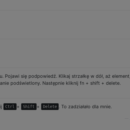
. Pojawi się podpowiedź. Klikaj strzałkę w dół, aż element
nie podświetlony. Następnie kliknij fn + shift + delete.
ij
+
+
. To zadziałało dla mnie.
Ctrl
Shift
Delete
—