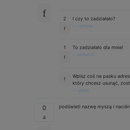
2
I czy to zadziałało?
—
nohillside
1
To zadziałało dla mnie!
—
keithxm23
Wpisz coś na pasku adresu
który chcesz usunąć, zosta
—
wannik
podświetl nazwę myszą i naciśn
0