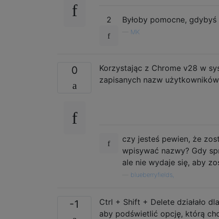
2
Byłoby pomocne, gdybyś 
—
MK
Korzystając z Chrome v28 w syst
0
zapisanych nazw użytkowników
czy jesteś pewien, że zost
wpisywać nazwy? Gdy spró
ale nie wydaje się, aby zo
—
blueberryfields,
Ctrl + Shift + Delete działało dl
-1
aby podświetlić opcję, którą chc