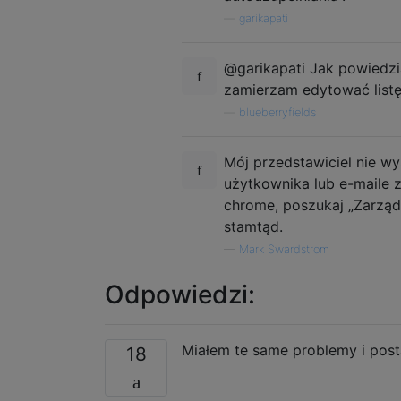
—
garikapati
@garikapati Jak powiedzi
zamierzam edytować listę
—
blueberryfields
Mój przedstawiciel nie w
użytkownika lub e-maile 
chrome, poszukaj „Zarząd
stamtąd.
—
Mark Swardstrom
Odpowiedzi:
Miałem te same problemy i po
18