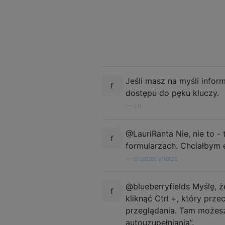
Jeśli masz na myśli infor
dostępu do pęku kluczy.
—
Lri
@LauriRanta Nie, nie to -
formularzach. Chciałbym e
—
blueberryfields
@blueberryfields Myślę, 
kliknąć Ctrl +, który prz
przeglądania. Tam możes
autouzupełniania”.