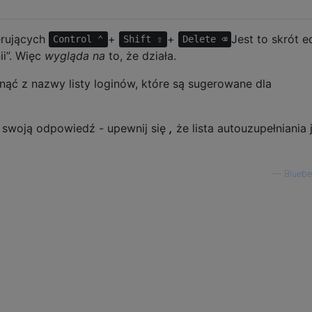
erujących
+
+
Jest to skrót e
Control ⌃
Shift ⇧
Delete ⌫
ii”. Więc
wygląda na
to, że działa.
nąć z nazwy listy loginów, które są sugerowane dla
swoją odpowiedź - upewnij się
,
że lista autouzupełniania 
—
Bluebe