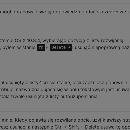
mógł opracować swoją odpowiedź i podać szczegółowe kr
emie OS X 10.8.4, wybierając pozycję z listy rozwijanej
, byłem w stanie
+
i usunąć niepoprawną naz
fn
Delete ⌫
ał usunięty z listy? co się stanie, jeśli zaczniesz ponownie
buję, nazwa znajdująca się w polu tekstowym jest usuwa
stała trwale usunięta z listy autouzupełniania.
a mnie. Kiedy pojawią się rozwijane opcje, użyj klawiszy str
esz usunąć, a następnie Ctrl + Shift + Delete usuwa tę opc