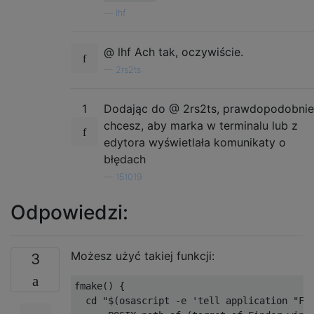
—
lhf
@ lhf Ach tak, oczywiście.
—
2rs2ts
1
Dodając do @ 2rs2ts, prawdopodobnie
chcesz, aby marka w terminalu lub z
edytora wyświetlała komunikaty o
błędach
—
151019
Odpowiedzi:
Możesz użyć takiej funkcji:
3
fmake() {

  cd "$(osascript -e 'tell application "Fin