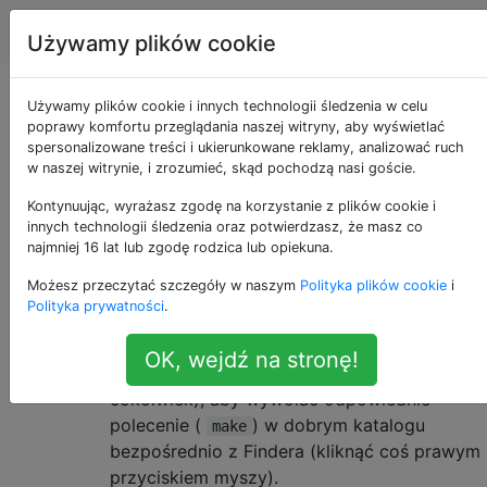
Apple
Tagi
Account
Używamy plików cookie
Uruchom Makefile z
Używamy plików cookie i innych technologii śledzenia w celu
poprawy komfortu przeglądania naszej witryny, aby wyświetlać
spersonalizowane treści i ukierunkowane reklamy, analizować ruch
Findera
w naszej witrynie, i zrozumieć, skąd pochodzą nasi goście.
Kontynuując, wyrażasz zgodę na korzystanie z plików cookie i
innych technologii śledzenia oraz potwierdzasz, że masz co
Często podróżuję za pomocą Findera w
8
najmniej 16 lat lub zgodę rodzica lub opiekuna.
katalogach źródłowych różnych projektów
Możesz przeczytać szczegóły w naszym
Polityka plików cookie
i
(artykuły LaTeX, rzeczy programistyczne),
Polityka prywatności
.
dla których kompilacja jest pilotowana przez
. Zastanawiałem się, czy istnieje
Makefile
OK, wejdź na stronę!
prosty sposób (menu serwisowe, Automator
cokolwiek), aby wywołać odpowiednie
polecenie (
) w dobrym katalogu
make
bezpośrednio z Findera (kliknąć coś prawym
przyciskiem myszy).