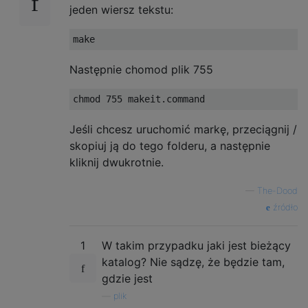
jeden wiersz tekstu:
Następnie chomod plik 755
Jeśli chcesz uruchomić markę, przeciągnij /
skopiuj ją do tego folderu, a następnie
kliknij dwukrotnie.
—
The-Dood
źródło
1
W takim przypadku jaki jest bieżący
katalog? Nie sądzę, że będzie tam,
gdzie jest
—
plik