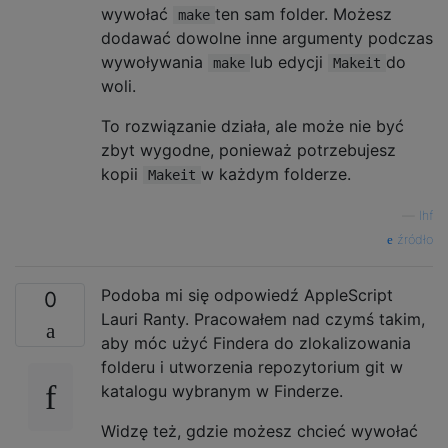
wywołać
ten sam folder. Możesz
make
dodawać dowolne inne argumenty podczas
wywoływania
lub edycji
do
make
Makeit
woli.
To rozwiązanie działa, ale może nie być
zbyt wygodne, ponieważ potrzebujesz
kopii
w każdym folderze.
Makeit
—
lhf
źródło
Podoba mi się odpowiedź AppleScript
0
Lauri Ranty. Pracowałem nad czymś takim,
aby móc użyć Findera do zlokalizowania
folderu i utworzenia repozytorium git w
katalogu wybranym w Finderze.
Widzę też, gdzie możesz chcieć wywołać