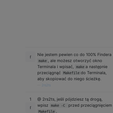
Nie jestem pewien co do 100% Findera
, ale możesz otworzyć okno
make
Terminala i wpisać,
a następnie
make
przeciągnąć
do Terminala,
Makefile
aby skopiować do niego ścieżkę.
—
2rs2ts
1
@ 2rs2ts, jeśli pójdziesz tą drogą,
wpisz
przed przeciągnięciem
make -C
.
Makefile