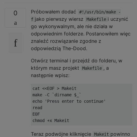
Próbowałem dodać
0
#!/usr/bin/make -
jako pierwszy wiersz
i uczynić
f
Makefile
go wykonywalnym, ale nie działa w
odpowiednim folderze. Postanowiłem więc
znaleźć rozwiązanie zgodne z
odpowiedzią The-Dood.
Otwórz terminal i przejdź do folderu, w
którym masz projekt
, a
Makefile
następnie wpisz:
cat <<EOF > Makeit

make -C `dirname $_`

echo 'Press enter to continue'

read

EOF

Teraz podwójne kliknięcie
powinno
Makeit