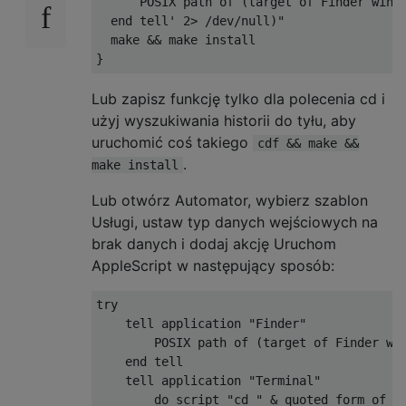
      POSIX path of (target of Finder windo
  end tell' 2> /dev/null)"

  make && make install

Lub zapisz funkcję tylko dla polecenia cd i
użyj wyszukiwania historii do tyłu, aby
uruchomić coś takiego
cdf && make &&
.
make install
Lub otwórz Automator, wybierz szablon
Usługi, ustaw typ danych wejściowych na
brak danych i dodaj akcję Uruchom
AppleScript w następujący sposób:
try

    tell application "Finder"

        POSIX path of (target of Finder win
    end tell

    tell application "Terminal"

        do script "cd " & quoted form of re