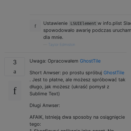
Ustawienie
w info.plist Sl
LSUIElement
spowodowało awarię podczas urucham
dla mnie.
—
Taylor Edmiston
Uwaga: Opracowałem
GhostTile
3
Short Anwser: po prostu spróbuj
GhostTile
. Jest to płatne, ale możesz spróbować tak
długo, jak możesz (ukraść pomysł z
Sublime Text)
Długi Anwser:
AFAIK, Istnieją dwa sposoby na osiągnięcie
tego:
1. Skonfiguruj aplikację jako agent. Np.