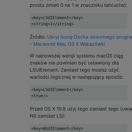
prostu zmień 0 na 1 w znaczniku łańcucha):
<key>LSUIElement</key>

Źródło:
Ukryj ikonę Docka dowolnego progr
- Macworld Mac OS X Wskazówki
W najnowszej wersji systemu macOS ciąg
znaków nie powinien być ustawiony dla
LSUIElement. Zamiast tego musisz użyć
wartości logicznej w następujący sposób:
<key>LSUIElement</key>

Przed OS X 10.8 użyj tego zamiast tego (uwa
NS zamiast LS):
<key>NSUIElement</key>
