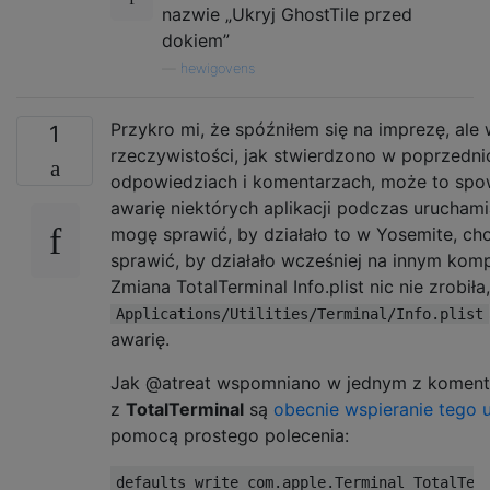
nazwie „Ukryj GhostTile przed
dokiem”
—
hewigovens
Przykro mi, że spóźniłem się na imprezę, ale
1
rzeczywistości, jak stwierdzono w poprzedni
odpowiedziach i komentarzach, może to s
awarię niektórych aplikacji podczas uruchami
mogę sprawić, by działało to w Yosemite, c
sprawić, by działało wcześniej na innym kom
Zmiana TotalTerminal Info.plist nic nie zrobiła
Applications/Utilities/Terminal/Info.plist
awarię.
Jak @atreat wspomniano w jednym z komenta
z
TotalTerminal
są
obecnie wspieranie tego 
pomocą prostego polecenia: