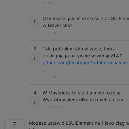
—
Kent
Czy miałeś jakieś szczęście z LSUIEle
w Mavericks?
—
atreat
2
Tak, pobrałem aktualizację, teraz
obsługują ją natywnie w wersji v1.4.2.
github.com/binaryage/totalterminal/iss
…
—
atreat
4
W Mavericks to się dla mnie rozbija.
Wypróbowałem kilka różnych aplikacji.
—
sandover
Możesz ustawić LSUIElement na 1 jako ciąg 
7