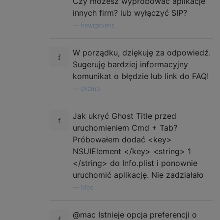
Czy możesz wypróbować aplikacje
innych firm? lub wyłączyć SIP?
—
hewigovens
W porządku, dziękuję za odpowiedź.
Sugeruję bardziej informacyjny
komunikat o błędzie lub link do FAQ!
—
pkamb
Jak ukryć Ghost Title przed
uruchomieniem Cmd + Tab?
Próbowałem dodać <key>
NSUIElement </key> <string> 1
</string> do Info.plist i ponownie
uruchomić aplikację. Nie zadziałało
—
Mac
@mac Istnieje opcja preferencji o