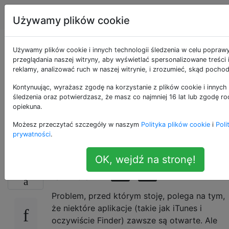
Apple
Tagi
Account
Używamy plików cookie
Czy istnieje sposób
Używamy plików cookie i innych technologii śledzenia w celu popraw
przeglądania naszej witryny, aby wyświetlać spersonalizowane treści
reklamy, analizować ruch w naszej witrynie, i zrozumieć, skąd pochod
na ukrycie niektórych
Kontynuując, wyrażasz zgodę na korzystanie z plików cookie i innych 
aplikacji w menu cmd
śledzenia oraz potwierdzasz, że masz co najmniej 16 lat lub zgodę ro
opiekuna.
+ tab?
Możesz przeczytać szczegóły w naszym
Polityka plików cookie
i
Poli
prywatności
.
OK, wejdź na stronę!
Czy istnieje sposób na ukrycie niektórych
39
aplikacji przed
+
?
cmd
tab
Problem, przed którym stoję, polega na tym,
że niektóre aplikacje (takie jak iTunes i
oczywiście Finder) zawsze są otwarte. Ale