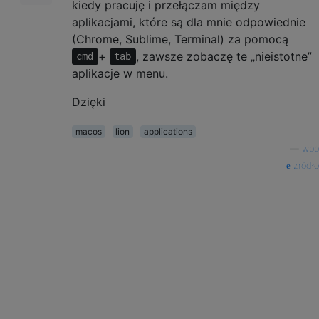
kiedy pracuję i przełączam między
aplikacjami, które są dla mnie odpowiednie
(Chrome, Sublime, Terminal) za pomocą
+
, zawsze zobaczę te „nieistotne”
cmd
tab
aplikacje w menu.
Dzięki
macos
lion
applications
—
wpp
źródło