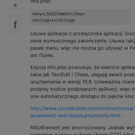
Info.plist:
<key>LSUIElement</key>

Usuwa aplikacje z przełącznika aplikacji, Doc
okna wymuszonego zakończenia. Usuwa tak
pasek menu, więc nie można go używać w Fi
ani iTunes.
Edycja Info.plist powoduje, że niektóre aplika
takie jak TextEdit i Chess, ulegają awarii pod
uruchamiania w wersji 10.8. Unieważnia równ
podpisy kodów podpisanych aplikacji, więc n
one automatycznego dostępu do pęków kluc
http://www.cocoabuilder.com/archive/cocoa/
lsuielement-and-lsbackgroundonly.html
:
NSUIElement jest amortyzowany. Jednak wyr
pamiętam z pracy w Apple (Apple DTS) kilka 