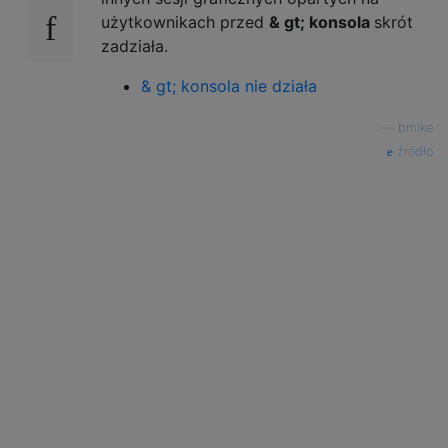
użytkownikach przed
& gt; konsola
skrót
zadziała.
& gt; konsola nie działa
—
bmike
źródło