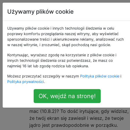
Apple
Tagi
Account
Używamy plików cookie
Tryb konsoli z pulpitu
Używamy plików cookie i innych technologii śledzenia w celu
poprawy komfortu przeglądania naszej witryny, aby wyświetlać
spersonalizowane treści i ukierunkowane reklamy, analizować ruch
w naszej witrynie, i zrozumieć, skąd pochodzą nasi goście.
Z większością dystrybucji Linuksa możesz
2
Kontynuując, wyrażasz zgodę na korzystanie z plików cookie i
nacisnąć control + alt + F1 lub podobne i
innych technologii śledzenia oraz potwierdzasz, że masz co
uzyskać konsolę. Jest to bardzo przydatne,
najmniej 16 lat lub zgodę rodzica lub opiekuna.
gdy menedżer X11 / display zawiesza się,
Możesz przeczytać szczegóły w naszym
Polityka plików cookie
i
ponieważ można ponownie uruchomić ten
Polityka prywatności
.
proces / usługę w ciągu kilku sekund i wrócić
do niego.
OK, wejdź na stronę!
Czy istnieje sposób, aby zrobić to samo z
mac (10.8.2)? To dość irytujące, gdy widzisz,
że twój ekran się zawiesił i wiesz, że twoje
jądro jest prawdopodobnie w porządku.