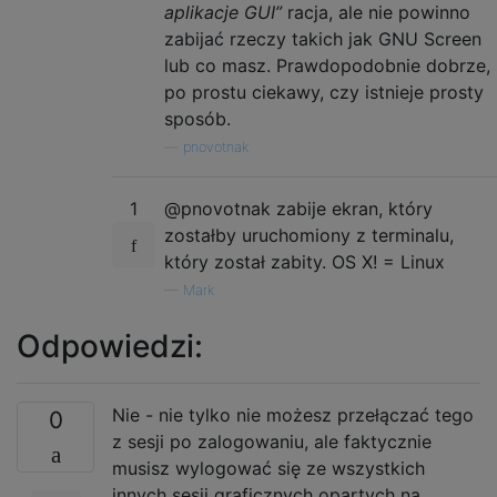
aplikacje GUI”
racja, ale nie powinno
zabijać rzeczy takich jak GNU Screen
lub co masz. Prawdopodobnie dobrze,
po prostu ciekawy, czy istnieje prosty
sposób.
—
pnovotnak
1
@pnovotnak zabije ekran, który
zostałby uruchomiony z terminalu,
który został zabity. OS X! = Linux
—
Mark
Odpowiedzi:
Nie - nie tylko nie możesz przełączać tego
0
z sesji po zalogowaniu, ale faktycznie
musisz wylogować się ze wszystkich
innych sesji graficznych opartych na