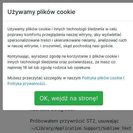
Apple
Tagi
Account
Używamy plików cookie
Sublime Text 2 lag
Używamy plików cookie i innych technologii śledzenia w celu
poprawy komfortu przeglądania naszej witryny, aby wyświetlać
spersonalizowane treści i ukierunkowane reklamy, analizować ruch
lag
w naszej witrynie, i zrozumieć, skąd pochodzą nasi goście.
Kontynuując, wyrażasz zgodę na korzystanie z plików cookie i
innych technologii śledzenia oraz potwierdzasz, że masz co
Używam Sublime Text 2 (ST2) zarówno w
3
najmniej 16 lat lub zgodę rodzica lub opiekuna.
systemie Linux, jak i OS X Lion. Podczas
Możesz przeczytać szczegóły w naszym
Polityka plików cookie
i
wpisywania tekstu, interakcji z menu itp. ST2
Polityka prywatności
.
jest bardzo opóźniony - mogę bardzo
szybko wpisać kilka zdań, a następnie wziąć
OK, wejdź na stronę!
dłonie za klawiaturę i patrzeć, jak ST2
nadrabia zaległości.
Próbowałem przywrócić ST2, usuwając
~/Library/Application Support/Sublime Text