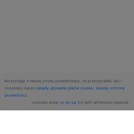
Korzystając z naszej strony potwierdzasz, że przeczytałeś(-aś) i
rozumiesz nasze
zasady używania plików cookie
i
zasady ochrony
prywatności
.
Licensed under
cc by-sa 3.0
with attribution required.