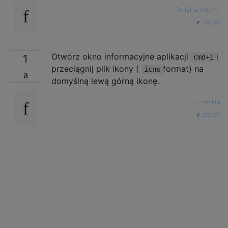
—
TrollyBacon24K
źródło
Otwórz okno informacyjne aplikacji
i
1
cmd+i
przeciągnij plik ikony (
format) na
icns
domyślną lewą górną ikonę.
—
makra
źródło