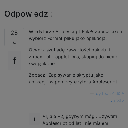
Odpowiedzi:
W edytorze Applescript Plik-> Zapisz jako i
25
wybierz Format pliku jako aplikacja.
Otwórz szufladę zawartości pakietu i
zobacz plik applet.icns, skopiuj do niego
swoją ikonę.
Zobacz „Zapisywanie skryptu jako
aplikacji” w pomocy edytora Applescript.
—
użytkownik151019
źródło
+1, ale +2, gdybym mógł. Używam
Applescript od lat i nie miałem