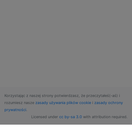
Korzystając z naszej strony potwierdzasz, że przeczytałeś(-aś) i
rozumiesz nasze
zasady używania plików cookie
i
zasady ochrony
prywatności
.
Licensed under
cc by-sa 3.0
with attribution required.