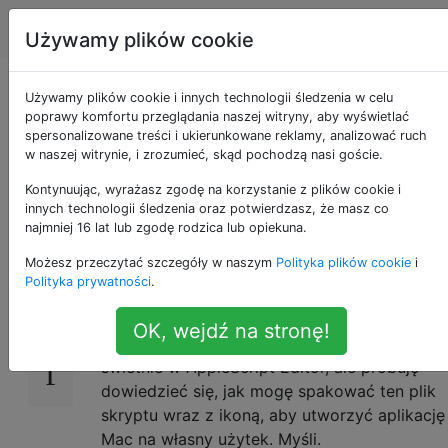
Apple
Tagi
Account
Używamy plików cookie
Jak przekształcić plik
Używamy plików cookie i innych technologii śledzenia w celu
poprawy komfortu przeglądania naszej witryny, aby wyświetlać
spersonalizowane treści i ukierunkowane reklamy, analizować ruch
AppleScript w
w naszej witrynie, i zrozumieć, skąd pochodzą nasi goście.
aplikację Mac?
Kontynuując, wyrażasz zgodę na korzystanie z plików cookie i
innych technologii śledzenia oraz potwierdzasz, że masz co
najmniej 16 lat lub zgodę rodzica lub opiekuna.
Możesz przeczytać szczegóły w naszym
Polityka plików cookie
i
Mam Applescript, który po prostu otwiera
22
Polityka prywatności
.
okno dialogowe, prosi użytkownika o
podanie danych, uruchamia polecenie
OK, wejdź na stronę!
terminalu i wyrzuca odpowiedź. Działa
świetnie w AppleScript Editor, ale próbuję
dowiedzieć się, jak mogę spakować ten plik
skryptu wraz z ikoną, aby utworzyć aplikację
Mac na własny użytek. Myśli.