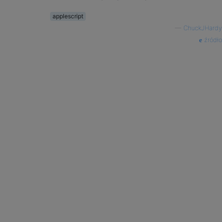
applescript
—
ChuckJHardy
źródło