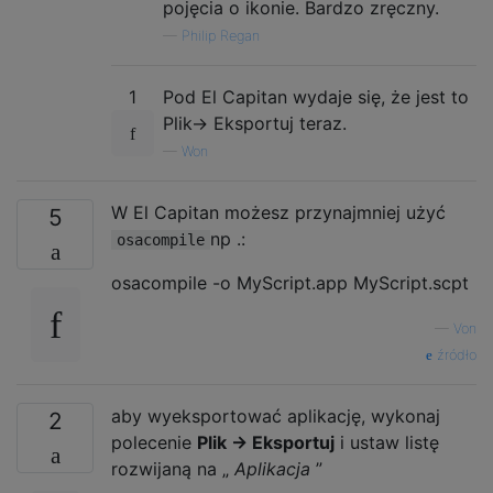
pojęcia o ikonie. Bardzo zręczny.
—
Philip Regan
1
Pod El Capitan wydaje się, że jest to
Plik-> Eksportuj teraz.
—
Won
W El Capitan możesz przynajmniej użyć
5
np .:
osacompile
osacompile -o MyScript.app MyScript.scpt
—
Von
źródło
aby wyeksportować aplikację, wykonaj
2
polecenie
Plik -> Eksportuj
i ustaw listę
rozwijaną na „
Aplikacja
”