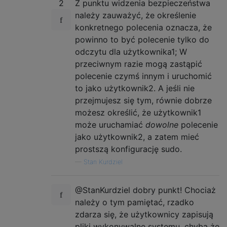
2
Z punktu widzenia bezpieczeństwa
należy zauważyć, że określenie
konkretnego polecenia oznacza, że ​​
powinno to być polecenie tylko do
odczytu dla użytkownika1; W
przeciwnym razie mogą zastąpić
polecenie czymś innym i uruchomić
to jako użytkownik2. A jeśli nie
przejmujesz się tym, równie dobrze
możesz określić, że użytkownik1
może uruchamiać
dowolne
polecenie
jako użytkownik2, a zatem mieć
prostszą konfigurację sudo.
—
Stan Kurdziel
@StanKurdziel dobry punkt! Chociaż
należy o tym pamiętać, rzadko
zdarza się, że użytkownicy zapisują
pliki wykonywalne systemu, chyba że