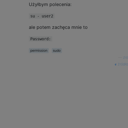
Użyłbym polecenia:
su - user2
ale potem zachęca mnie to
Password:
permission
sudo
—
zio
źródło