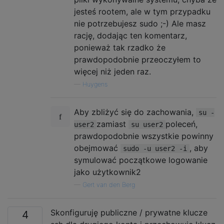
jesteś rootem, ale w tym przypadku
nie potrzebujesz sudo ;-) Ale masz
rację, dodając ten komentarz,
ponieważ tak rzadko że
prawdopodobnie przeoczyłem to
więcej niż jeden raz.
—
Huygens
Aby zbliżyć się do zachowania,
su -
zamiast
poleceń,
user2
su user2
prawdopodobnie wszystkie powinny
obejmować
, aby
sudo -u user2 -i
symulować początkowe logowanie
jako użytkownik2
—
Gert van den Berg
Skonfiguruję publiczne / prywatne klucze
4