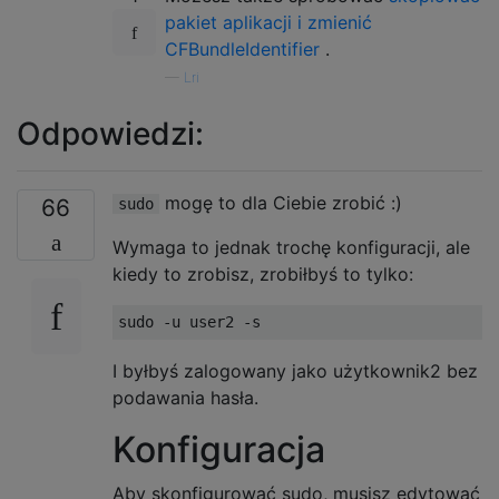
pakiet aplikacji i zmienić
CFBundleIdentifier
.
—
Lri
Odpowiedzi:
mogę to dla Ciebie zrobić :)
66
sudo
Wymaga to jednak trochę konfiguracji, ale
kiedy to zrobisz, zrobiłbyś to tylko:
I byłbyś zalogowany jako użytkownik2 bez
podawania hasła.
Konfiguracja
Aby skonfigurować sudo, musisz edytować