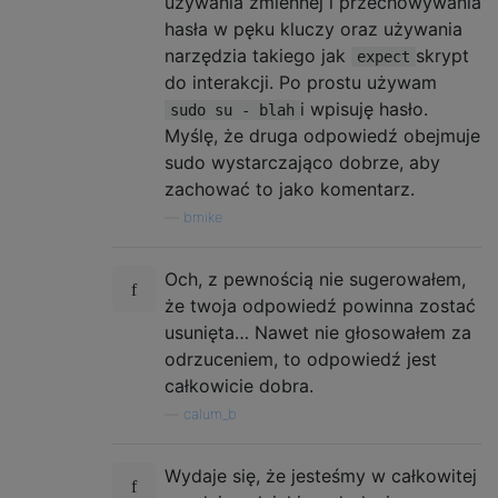
używania zmiennej i przechowywania
hasła w pęku kluczy oraz używania
narzędzia takiego jak
skrypt
expect
do interakcji. Po prostu używam
i wpisuję hasło.
sudo su - blah
Myślę, że druga odpowiedź obejmuje
sudo wystarczająco dobrze, aby
zachować to jako komentarz.
—
bmike
Och, z pewnością nie sugerowałem,
że twoja odpowiedź powinna zostać
usunięta… Nawet nie głosowałem za
odrzuceniem, to odpowiedź jest
całkowicie dobra.
—
calum_b
Wydaje się, że jesteśmy w całkowitej