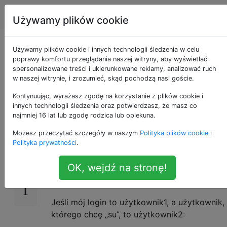
Apple
Tagi
Account
Używamy plików cookie
zezwól sudo innemu
Używamy plików cookie i innych technologii śledzenia w celu
poprawy komfortu przeglądania naszej witryny, aby wyświetlać
spersonalizowane treści i ukierunkowane reklamy, analizować ruch
użytkownikowi bez
w naszej witrynie, i zrozumieć, skąd pochodzą nasi goście.
hasła
Kontynuując, wyrażasz zgodę na korzystanie z plików cookie i
innych technologii śledzenia oraz potwierdzasz, że masz co
najmniej 16 lat lub zgodę rodzica lub opiekuna.
Możesz przeczytać szczegóły w naszym
Polityka plików cookie
i
Chcę mieć możliwość „su” do konkretnego
46
Polityka prywatności
.
użytkownika, co pozwala mi na uruchomienie
dowolnej komendy bez podania hasła.
OK, wejdź na stronę!
Na przykład:
Jeśli mój login to użytkownik1, a użytkownik,
którego chcę „su”, to użytkownik2: