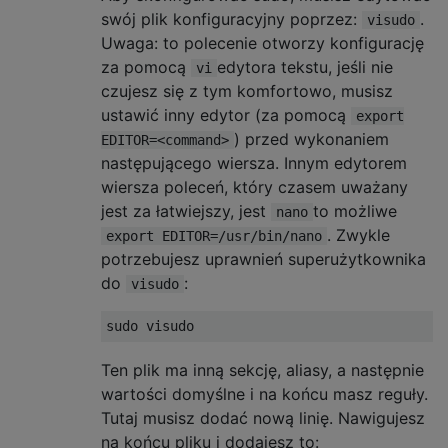
swój plik konfiguracyjny poprzez:
.
visudo
Uwaga: to polecenie otworzy konfigurację
za pomocą
edytora tekstu, jeśli nie
vi
czujesz się z tym komfortowo, musisz
ustawić inny edytor (za pomocą
export
) przed wykonaniem
EDITOR=<command>
następującego wiersza. Innym edytorem
wiersza poleceń, który czasem uważany
jest za łatwiejszy, jest
to możliwe
nano
. Zwykle
export EDITOR=/usr/bin/nano
potrzebujesz uprawnień superużytkownika
do
:
visudo
Ten plik ma inną sekcję, aliasy, a następnie
wartości domyślne i na końcu masz reguły.
Tutaj musisz dodać nową linię. Nawigujesz
na końcu pliku i dodajesz to: