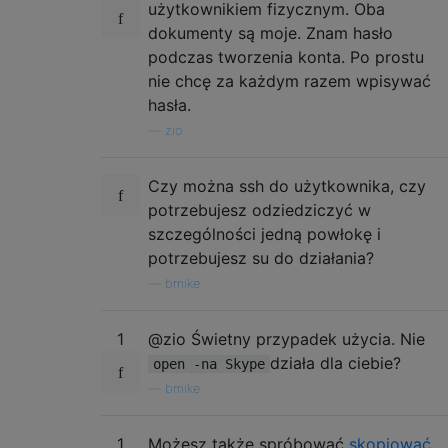
użytkownikiem fizycznym. Oba
dokumenty są moje. Znam hasło
podczas tworzenia konta. Po prostu
nie chcę za każdym razem wpisywać
hasła.
—
zio
Czy można ssh do użytkownika, czy
potrzebujesz odziedziczyć w
szczególności jedną powłokę i
potrzebujesz su do działania?
—
bmike
1
@zio Świetny przypadek użycia. Nie
działa dla ciebie?
open -na Skype
—
bmike
1
Możesz także spróbować
skopiować