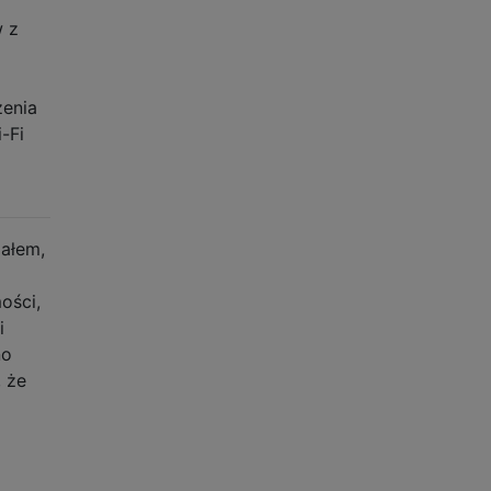
 z
zenia
-Fi
ałem,
ości,
i
no
 że