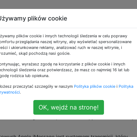
Używamy plików cookie
a jakiejkolwiek
żywamy plików cookie i innych technologii śledzenia w celu poprawy
efonicznej linii
omfortu przeglądania naszej witryny, aby wyświetlać spersonalizowane
reści i ukierunkowane reklamy, analizować ruch w naszej witrynie, i
rozumieć, skąd pochodzą nasi goście.
 wysyłania wiadomości?
ontynuując, wyrażasz zgodę na korzystanie z plików cookie i innych
echnologii śledzenia oraz potwierdzasz, że masz co najmniej 16 lat lub
godę rodzica lub opiekuna.
ne są wyłączone (oznacza to, że lokalna lub krajowa linia
ożesz przeczytać szczegóły w naszym
Polityka plików cookie
i
Polityka
), a wszystkie wieże telefonów komórkowych są wyłączone,
rywatności
.
adomości iMessage (lub SMS) do innych użytkowników iPho
serwerów poza siedzibą)?
OK, wejdź na stronę!
loud-Push Manager może przekazać moją wiadomość wszys
owych Apple iMessage jest systemem transmisji, który