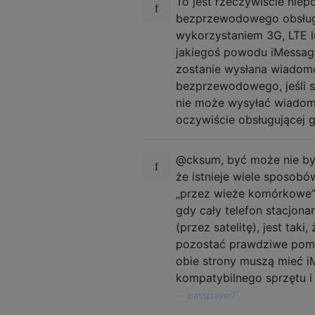
To jest rzeczywiście nie
bezprzewodowego obsługu
wykorzystaniem 3G, LTE l
jakiegoś powodu iMessage
zostanie wysłana wiadomo
bezprzewodowego, jeśli st
nie może wysyłać wiadomo
oczywiście obsługującej g
@cksum, być może nie by
że istnieje wiele sposobów
„przez wieże komórkowe” (
gdy cały telefon stacjona
(przez satelitę), jest tak
pozostać prawdziwe pomim
obie strony muszą mieć 
kompatybilnego sprzętu 
—
bassplayer7