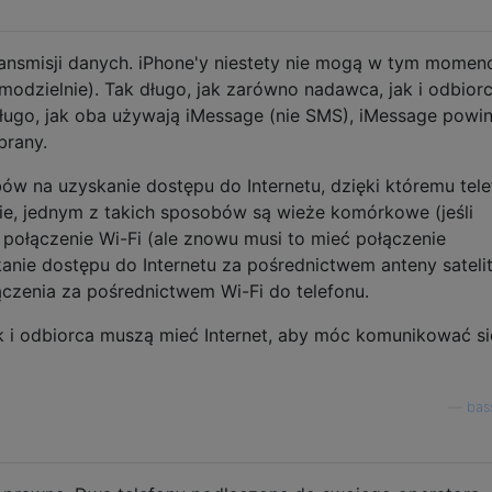
ransmisji danych. iPhone'y niestety nie mogą w tym momen
amodzielnie). Tak długo, jak zarówno nadawca, jak i odbior
długo, jak oba używają iMessage (nie SMS), iMessage powin
brany.
bów na uzyskanie dostępu do Internetu, dzięki któremu tel
e, jednym z takich sposobów są wieże komórkowe (jeśli
z połączenie Wi-Fi (ale znowu musi to mieć połączenie
kanie dostępu do Internetu za pośrednictwem anteny satelit
ączenia za pośrednictwem Wi-Fi do telefonu.
 i odbiorca muszą mieć Internet, aby móc komunikować si
—
bas