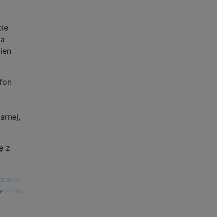
cie
ca
ien
efon
arnej,
ę z
splayer7
źródło