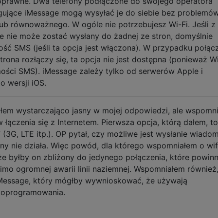
poprawne. Dwa telefony podłączone do swojego operatora
jące iMessage mogą wysyłać je do siebie bez problemów
ub równoważnego. W ogóle nie potrzebujesz Wi-Fi. Jeśli z
 nie może zostać wysłany do żadnej ze stron, domyślnie
ść SMS (jeśli ta opcja jest włączona). W przypadku połąc
rona rozłączy się, ta opcja nie jest dostępna (ponieważ Wi
ści SMS). iMessage zależy tylko od serwerów Apple i
o wersji iOS.
łem wystarczająco jasny w mojej odpowiedzi, ale wspomni
 łączenia się z Internetem. Pierwsza opcja, którą dałem, to
3G, LTE itp.). OP pytał, czy możliwe jest wysłanie wiadom
rny nie działa. Więc powód, dla którego wspomniałem o wif
i, że byłby on zbliżony do jedynego połączenia, które powin
o ogromnej awarii linii naziemnej. Wspomniałem również,
iMessage, który mógłby wywnioskować, że używają
i oprogramowania.