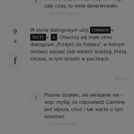
cały czas, to mnie denerwowało.
—
Robert S Ciaccio,
W oknie dialogowym użyj
+
9
Command
+
. Otworzy się małe okno
Shift
G
dialogowe „Przejdź do folderu”, w którym
możesz wpisać (lub wkleić) ścieżkę, którą
chcesz, w tym ścieżki w paczkach.
—
g.
źródło
Pisanie działało, ale wklejanie nie -
więc myślę, że odpowiedź Carmine
jest lepsza, choć i tak warto o tym
wiedzieć.
—
Richard Barnett,