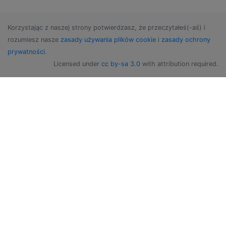
Korzystając z naszej strony potwierdzasz, że przeczytałeś(-aś) i
rozumiesz nasze
zasady używania plików cookie
i
zasady ochrony
prywatności
.
Licensed under
cc by-sa 3.0
with attribution required.