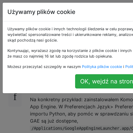
Apple
Tagi
Account
Używamy plików cookie
Jak wybrać plik lub
Używamy plików cookie i innych technologii śledzenia w celu poprawy
wyświetlać spersonalizowane treści i ukierunkowane reklamy, analizow
skąd pochodzą nasi goście.
katalog w pakiecie?
Kontynuując, wyrażasz zgodę na korzystanie z plików cookie i innych 
że masz co najmniej 16 lat lub zgodę rodzica lub opiekuna.
Gdy aplikacja wyskakuje w standardowym ok
8
Możesz przeczytać szczegóły w naszym
Polityka plików cookie
i
Poli
katalogów w systemie Mac OS X, nie zezwala 
czemu mogę wybrać coś w sobie. Czy można 
OK, wejdź na stron
symbolicznego łącza do celu?
Na konkretny przykład: zainstalowałem Komo
App Engine. W Preferencjach Język> Prefere
importu Python, aby pomóc w sprawdzaniu skł
GAE są już dostępne,
/Applications/GoogleAppEngineLauncher.app/