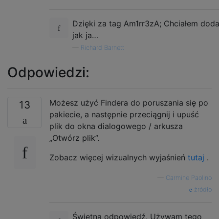
Dzięki za tag Am1rr3zA; Chciałem dodać
jak ja…
—
Richard Barnett
Odpowiedzi:
Możesz użyć Findera do poruszania się po
13
pakiecie, a następnie przeciągnij i upuść
plik do okna dialogowego / arkusza
„Otwórz plik”.
Zobacz więcej wizualnych wyjaśnień
tutaj
.
—
Carmine Paolino
źródło
Świetna odpowiedź. Używam tego