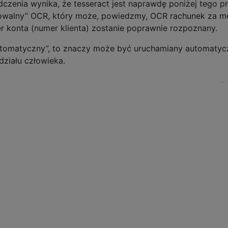
zenia wynika, że ​​tesseract jest naprawdę poniżej tego p
towalny” OCR, który może, powiedzmy, OCR rachunek za me
r konta (numer klienta) zostanie poprawnie rozpoznany.
utomatyczny”, to znaczy może być uruchamiany automatycz
ziału człowieka.