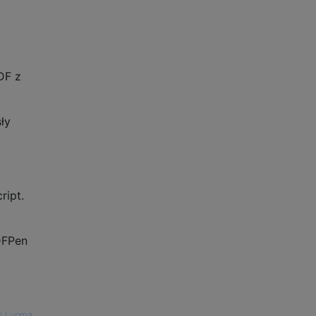
DF z
ły
ript.
PDFPen
J Luoma