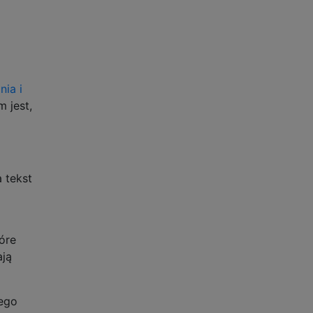
ia i
 jest,
 tekst
óre
ają
ego