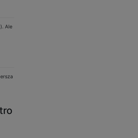
. Ale
iersza
tro