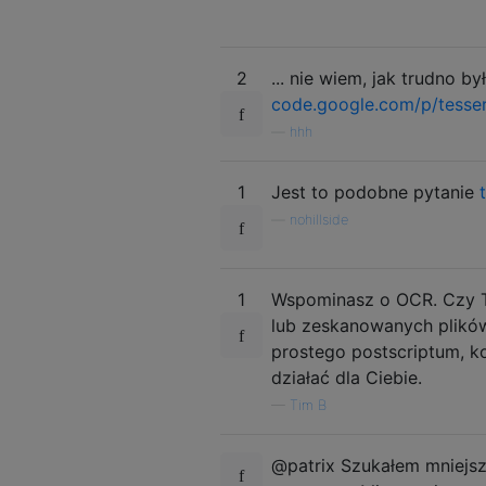
2
... nie wiem, jak trudno 
code.google.com/p/tesse
—
hhh
1
Jest to podobne pytanie
—
nohillside
1
Wspominasz o OCR. Czy 
lub zeskanowanych plików
prostego postscriptum, ko
działać dla Ciebie.
—
Tim B
@patrix Szukałem mniejsz