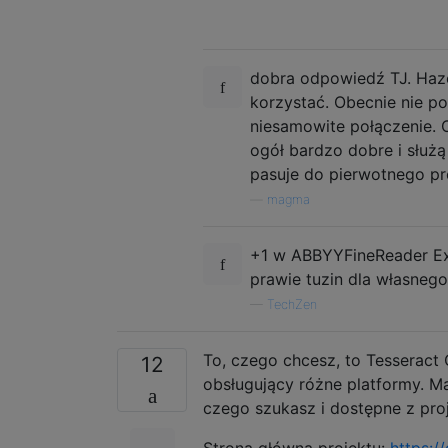
dobra odpowiedź TJ. Hazel 
korzystać. Obecnie nie p
niesamowite połączenie. O
ogół bardzo dobre i służ
pasuje do pierwotnego pr
—
magma
+1 w ABBYYFineReader Exp
prawie tuzin dla własnego
—
TechZen
To, czego chcesz, to Tesseract
12
obsługujący różne platformy. Ma
czego szukasz i dostępne z pro
Strona główna projektu:
https:/