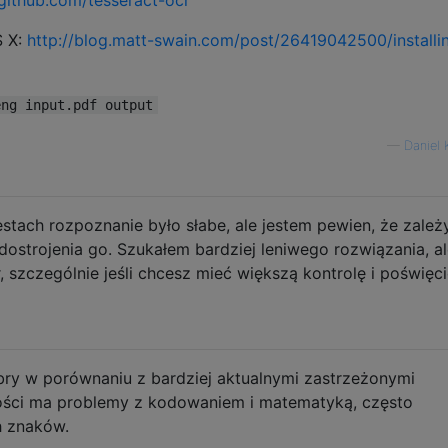
S X:
http://blog.matt-swain.com/post/26419042500/installi
eng input.pdf output
—
Daniel 
estach rozpoznanie było słabe, ale jestem pewien, że zależ
dostrojenia go. Szukałem bardziej leniwego rozwiązania, a
szczególnie jeśli chcesz mieć większą kontrolę i poświęc
obry w porównaniu z bardziej aktualnymi zastrzeżonymi
ności ma problemy z kodowaniem i matematyką, często
h znaków.