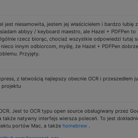
jest niesamowita, jestem jej właścicielem i bardzo lubię z
osiadam abbyy / keyboard maestro, ale Hazel + PDFPen to
gólnie rzecz biorąc, chociaż wszystkie odpowiedzi tutaj s
ą nieco innym odbiorcom, myślę, że Hazel + PDFPen dobrz
oblemu. Przyjęty.
ress, z łatwością najlepszy obecnie OCR i przeszedłem j
 projektu
 OCR. Jest to OCR typu open source obsługiwany przez Goo
 także natywny interfejs wiersza poleceń. To jest dokładni
jektu portów Mac, a także
homebrew
.
/github.com/tesseract-ocr