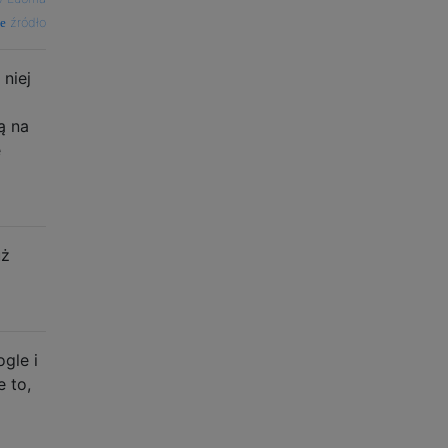
źródło
 niej
ą na
e
uż
gle i
e to,