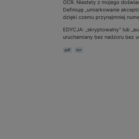
OCR. Niestety z mojego doświadc
Definiuję „umiarkowanie akcep
dzięki czemu przynajmniej nume
EDYCJA: „skryptowalny” lub „a
uruchamiany bez nadzoru bez ud
pdf
ocr