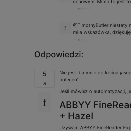
cenowym. Mimo to jest to
—
magma
@TimothyButler niestety 
miła wskazówka, dziękuję
—
magma
Odpowiedzi:
Nie jest dla mnie do końca jasn
5
poleceń”.
Jeśli mówisz o automatyzacji, j
ABBYY FineRead
+ Hazel
Używam ABBYY FineReader Expr