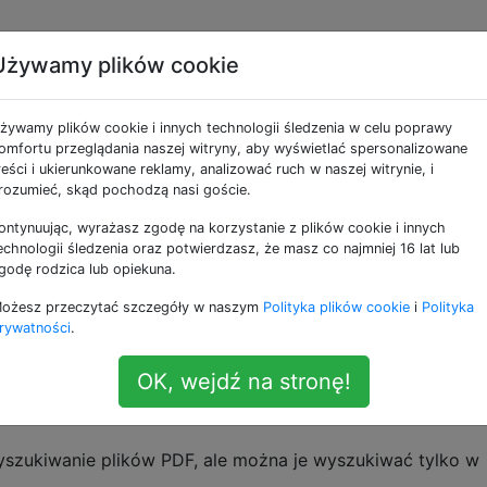
Używamy plików cookie
jący plik PDF do
żywamy plików cookie i innych technologii śledzenia w celu poprawy
CR) za pomocą wiersza
omfortu przeglądania naszej witryny, aby wyświetlać spersonalizowane
reści i ukierunkowane reklamy, analizować ruch w naszej witrynie, i
rozumieć, skąd pochodzą nasi goście.
ptu
ontynuując, wyrażasz zgodę na korzystanie z plików cookie i innych
echnologii śledzenia oraz potwierdzasz, że masz co najmniej 16 lat lub
godę rodzica lub opiekuna.
fline, które umożliwia przeszukiwanie istniejącego pliku
ożesz przeczytać szczegóły w naszym
Polityka plików cookie
i
Polityka
ując oryginalny plik, którego nie można przeszukiwać, we
rywatności
.
może działać bez nadzoru.
OK, wejdź na stronę!
i dokładnie to, czego potrzebuję, ale jest to tylko GUI -
szukiwanie plików PDF, ale można je wyszukiwać tylko w