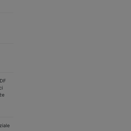
PDF
ci
że
ziale