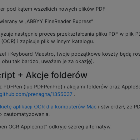
lder pod kątem wszelkich nowych plików PDF
otwierany w „ABBYY FineReader Express”
zuje następnie proces przekształcania pliku PDF w plik P
(OCR) i zapisuje plik w innym katalogu.
Hazel i Keyboard Maestro, twoje początkowe koszty będą ros
 obu tak bardzo, uważam je za okazję).
ipt + Akcje folderów
 PDFPen (lub PDFPenPro) i akcjami folderów oraz AppleSc
t.github.com/prenagha/1355037
.
kietę aplikacji OCR dla komputerów Mac
i stwierdził, że 
 do zautomatyzowania.
n OCR Applecript” odkryje szereg alternatyw.
—
T