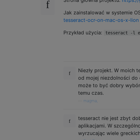
Jak zainstalować w systemie O
tesseract-ocr-on-mac-os-x-lion
Przykład użycia:
tesseract -l 
Niezły projekt. W moich t
od mojej niezdolności do 
może to być dobry wybór, 
temu czas.
—
magma,
tesseract nie jest zbyt d
aplikacjami. W szczegól
wyrzucając wiele greckic