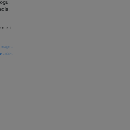
rogu.
dia,
nie i
—
magma
źródło