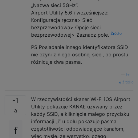
„Nazwa sieci 5GHz”.
Airport Utility 5.6 i wcześniejsze:
Konfiguracja ręczna> Sieć
bezprzewodowa> Opcje sieci
Źródło
bezprzewodowej> Zaznacz pole.
PS Posiadanie innego identyfikatora SSID
nie czyni z niego osobnej sieci, po prostu
różnicuje dwa pasma.
—
Emil
źródło
W rzeczywistości skaner Wi-Fi iOS Airport
-1
Utility pokazuje KANAŁ używany przez
każdy SSID, a kliknięcie małego przycisku
informacji „i” u dołu pokazuje pasma
częstotliwości odpowiadające kanałom,
więc myślę, że wszystko, czego