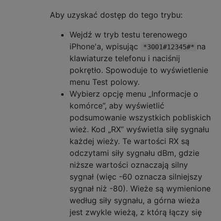
Aby uzyskać dostęp do tego trybu:
Wejdź w tryb testu terenowego
iPhone'a, wpisując
na
*3001#12345#*
klawiaturze telefonu i naciśnij
pokrętło. Spowoduje to wyświetlenie
menu Test polowy.
Wybierz opcję menu „Informacje o
komórce”, aby wyświetlić
podsumowanie wszystkich pobliskich
wież. Kod „RX” wyświetla siłę sygnału
każdej wieży. Te wartości RX są
odczytami siły sygnału dBm, gdzie
niższe wartości oznaczają silny
sygnał (więc -60 oznacza silniejszy
sygnał niż -80). Wieże są wymienione
według siły sygnału, a górna wieża
jest zwykle wieżą, z którą łączy się