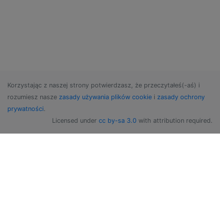
Korzystając z naszej strony potwierdzasz, że przeczytałeś(-aś) i
rozumiesz nasze
zasady używania plików cookie
i
zasady ochrony
prywatności
.
Licensed under
cc by-sa 3.0
with attribution required.