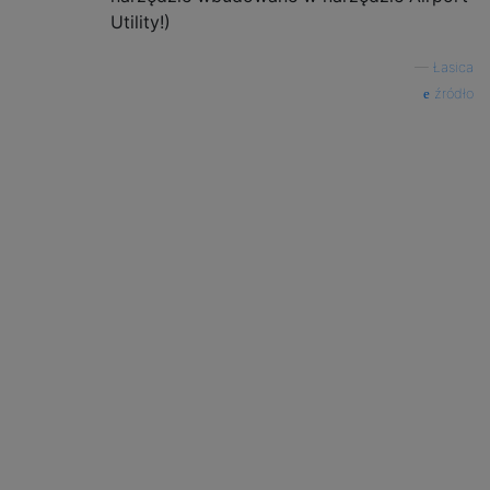
Utility!)
—
Łasica
źródło