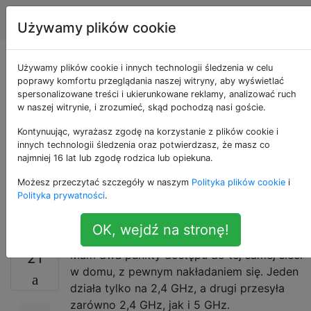
Apple
Tagi
Account
Używamy plików cookie
Jak sprawdzić, które
Używamy plików cookie i innych technologii śledzenia w celu
poprawy komfortu przeglądania naszej witryny, aby wyświetlać
spersonalizowane treści i ukierunkowane reklamy, analizować ruch
pasmo (2,4 GHz lub 5
w naszej witrynie, i zrozumieć, skąd pochodzą nasi goście.
GHz) jest włączone
Kontynuując, wyrażasz zgodę na korzystanie z plików cookie i
innych technologii śledzenia oraz potwierdzasz, że masz co
najmniej 16 lat lub zgodę rodzica lub opiekuna.
połączenie Wi-Fi
Możesz przeczytać szczegóły w naszym
Polityka plików cookie
i
mojego iPhone'a?
Polityka prywatności
.
OK, wejdź na stronę!
Mam dwa punkty dostępu do tej samej sieci
21
w domu, z pewnym nakładaniem się. Jeden
działa tylko na 2,4 GHz, a drugi przesyła
zarówno 2,4 GHz, jak i 5 GHz.