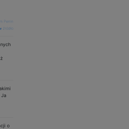
m Perrin
źródło
znych
iż
akimi
 Ja
cji o