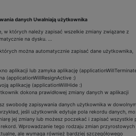
ywania danych Uwalniają użytkownika
, w których należy zapisać wszelkie zmiany związane z
omatycznie na dysku. …
 których można automatycznie zapisać dane użytkownika,
 aplikacji lub zamyka aplikację (applicationWillTerminate
a (applicationWillResignActive :)
ą aplikację (applicationWillHide :)
tkownik dokona prawidłowej zmiany danych w aplikacji
​masz swobodę zapisywania danych użytkownika w dowolny
rzykład, jeśli użytkownik edytuje pola rekordu danych, m
iarę jej zmiany lub możesz poczekać i zapisać wszystkie 
 rekord. Wprowadzanie tego rodzaju zmian przyrostowych
aktualne, ale wymaga również bardziej szczegółowego