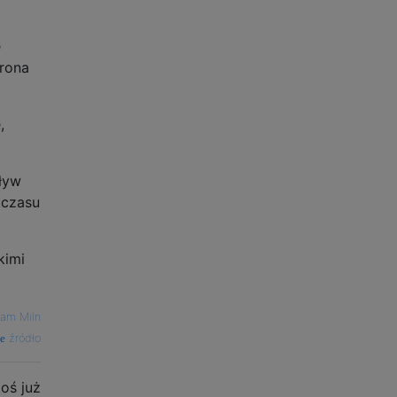
e
trona
,
ływ
 czasu
kimi
am Miln
źródło
oś już