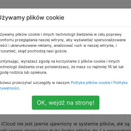
Używamy plików cookie
rwować postęp
żywamy plików cookie i innych technologii śledzenia w celu poprawy
Cloud?
omfortu przeglądania naszej witryny, aby wyświetlać spersonalizowane
reści i ukierunkowane reklamy, analizować ruch w naszej witrynie, i
rozumieć, skąd pochodzą nasi goście.
ontynuując, wyrażasz zgodę na korzystanie z plików cookie i innych
OS X 10.8 skonfigurowany tak, że mogę zobaczyć zawar
echnologii śledzenia oraz potwierdzasz, że masz co najmniej 16 lat lub
(zobacz
to pytanie
i
to pytanie,
a
Library/Mobile Documents
godę rodzica lub opiekuna.
, jak to działa). Chciałbym jednak móc zobaczyć / wizuali
ożesz przeczytać szczegóły w naszym
Polityka plików cookie
i
Polityka
i mojego komputera Mac:
rywatności
.
onizowany z iCloud?
OK, wejdź na stronę!
ne / pobierane / jak długo to potrwa?
ub wbudowane funkcje OS X, które pozwolą mi to zobaczyć
 iCloud nie jest jawnie ujawniony w systemie plików, ale są
eśli jawnie skopiujesz dużą liczbę plików do / z repozytor