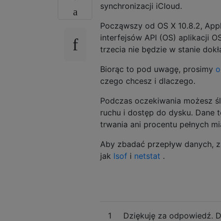
synchronizacji iCloud.
Począwszy od OS X 10.8.2, Apple 
interfejsów API (OS) aplikacji 
trzecia nie będzie w stanie dok
Biorąc to pod uwagę, prosimy
o
czego chcesz i dlaczego.
Podczas oczekiwania możesz śle
ruchu i dostęp do dysku. Dane 
trwania ani procentu pełnych mi
Aby zbadać przepływ danych, z
jak
lsof
i
netstat
.
1
Dziękuję za odpowiedź. Do