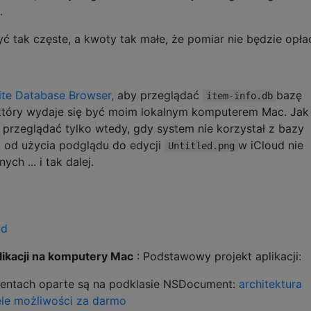
…
ć tak częste, a kwoty tak małe, że pomiar nie będzie opła
ite Database Browser,
aby przeglądać
bazę
item-info.db
który wydaje się być moim lokalnym komputerem Mac. Jak
 przeglądać tylko wtedy, gdy system nie korzystał z bazy
 od użycia podglądu do edycji
w iCloud nie
Untitled.png
h ... i tak dalej.
ud
ikacji na komputery Mac
: Podstawowy projekt aplikacji:
mentach oparte są na podklasie NSDocument:
architektura
le możliwości za darmo