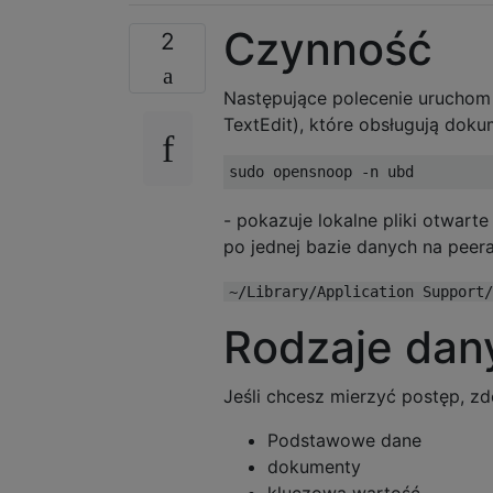
Czynność
2
Następujące polecenie uruchom p
TextEdit), które obsługują doku
- pokazuje lokalne pliki otwar
po jednej bazie danych na peera
~/Library/Application Support/
Rodzaje dan
Jeśli chcesz mierzyć postęp, zd
Podstawowe dane
dokumenty
kluczowa wartość.