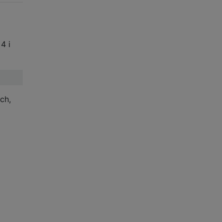
4 i
ch,