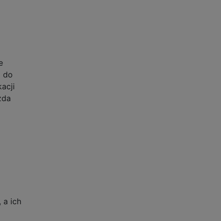
e
o do
acji
żda
 a ich