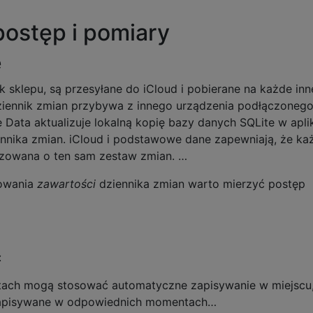
ostęp i pomiary
e
lik sklepu, są przesyłane do iCloud i pobierane na każde inn
ziennik zmian przybywa z innego urządzenia podłączoneg
Data aktualizuje lokalną kopię bazy danych SQLite w aplik
nnika zmian. iCloud i podstawowe dane zapewniają, że ka
lizowana o ten sam zestaw zmian. …
towania
zawartości
dziennika zmian warto mierzyć postęp
:
tach mogą stosować automatyczne zapisywanie w miejscu,
zapisywane w odpowiednich momentach…