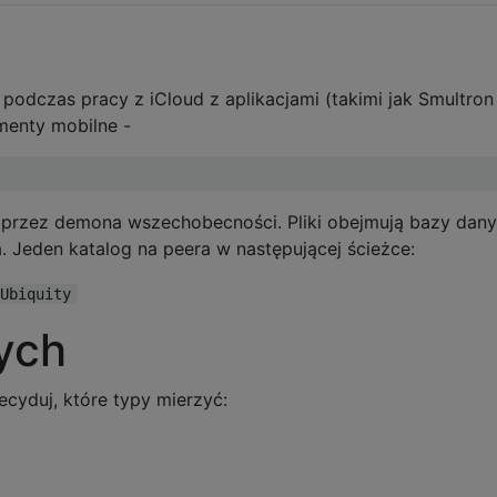
odczas pracy z iCloud z aplikacjami (takimi jak Smultron 
menty mobilne -
te przez demona wszechobecności. Pliki obejmują bazy dany
. Jeden katalog na peera w następującej ścieżce:
Ubiquity
ych
ecyduj, które typy mierzyć: