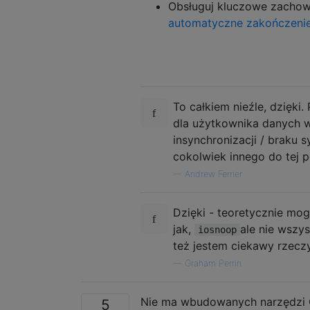
Obsługuj kluczowe zachow
automatyczne zakończeni
To całkiem nieźle, dzięki.
dla użytkownika danych w
insynchronizacji / braku sy
cokolwiek innego do tej p
—
Andrew Ferrier
Dzięki - teoretycznie mog
jak,
ale nie wszy
iosnoop
też jestem ciekawy rzeczy
—
Graham Perrin
Nie ma wbudowanych narzędzi O
5