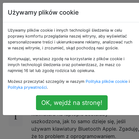
Apple
Tagi
Account
Używamy plików cookie
Klawisz esc OS X
Używamy plików cookie i innych technologii śledzenia w celu
poprawy komfortu przeglądania naszej witryny, aby wyświetlać
spersonalizowane treści i ukierunkowane reklamy, analizować ruch
przestaje działać
w naszej witrynie, i zrozumieć, skąd pochodzą nasi goście.
(losowo)
Kontynuując, wyrażasz zgodę na korzystanie z plików cookie i
innych technologii śledzenia oraz potwierdzasz, że masz co
najmniej 16 lat lub zgodę rodzica lub opiekuna.
Możesz przeczytać szczegóły w naszym
Polityka plików cookie
i
Mam MacBooka Air 2011 z systemem OS X
20
Polityka prywatności
.
Mountain Lion (uaktualniłem z Lion). I od
czasu aktualizacji mojego klawisza Escape
OK, wejdź na stronę!
losowo przestaje działać. I nie jest tak, że
klawiatura na laptopie zostałaby
uszkodzona, jak to samo dzieje się, jeśli
używam klawiatury Bluetooth Apple. Zgaduję,
że to problem z oprogramowaniem.