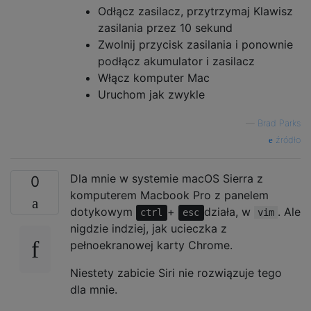
Odłącz zasilacz, przytrzymaj Klawisz
zasilania przez 10 sekund
Zwolnij przycisk zasilania i ponownie
podłącz akumulator i zasilacz
Włącz komputer Mac
Uruchom jak zwykle
—
Brad Parks
źródło
Dla mnie w systemie macOS Sierra z
0
komputerem Macbook Pro z panelem
dotykowym
+
działa, w
. Ale
ctrl
esc
vim
nigdzie indziej, jak ucieczka z
pełnoekranowej karty Chrome.
Niestety zabicie Siri nie rozwiązuje tego
dla mnie.