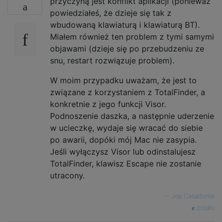
przyczyną jest konflikt aplikacji (ponieważ
powiedziałeś, że dzieje się tak z
wbudowaną klawiaturą i klawiaturą BT).
Miałem również ten problem z tymi samymi
objawami (dzieje się po przebudzeniu ze
snu, restart rozwiązuje problem).
W moim przypadku uważam, że jest to
związane z korzystaniem z TotalFinder, a
konkretnie z jego funkcji Visor.
Podnoszenie daszka, a następnie uderzenie
w ucieczkę, wydaje się wracać do siebie
po awarii, dopóki mój Mac nie zasypia.
Jeśli wyłączysz Visor lub odinstalujesz
TotalFinder, klawisz Escape nie zostanie
utracony.
—
Joe Casadonte
źródło