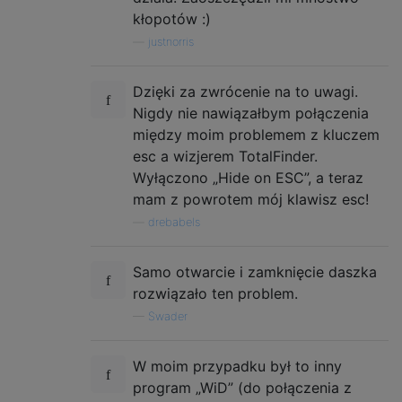
kłopotów :)
—
justnorris
Dzięki za zwrócenie na to uwagi.
Nigdy nie nawiązałbym połączenia
między moim problemem z kluczem
esc a wizjerem TotalFinder.
Wyłączono „Hide on ESC”, a teraz
mam z powrotem mój klawisz esc!
—
drebabels
Samo otwarcie i zamknięcie daszka
rozwiązało ten problem.
—
Swader
W moim przypadku był to inny
program „WiD” (do połączenia z