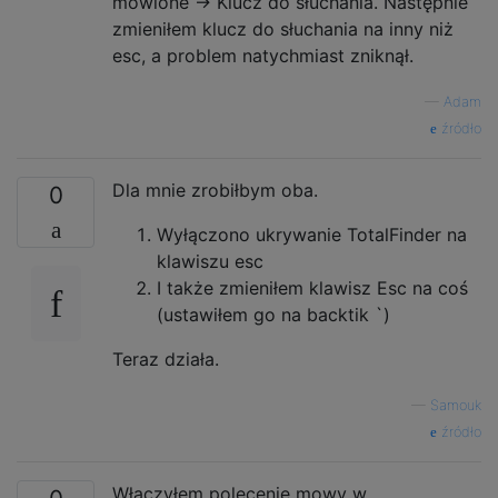
mówione -> Klucz do słuchania. Następnie
zmieniłem klucz do słuchania na inny niż
esc, a problem natychmiast zniknął.
—
Adam
źródło
Dla mnie zrobiłbym oba.
0
Wyłączono ukrywanie TotalFinder na
klawiszu esc
I także zmieniłem klawisz Esc na coś
(ustawiłem go na backtik `)
Teraz działa.
—
Samouk
źródło
Włączyłem polecenie mowy w