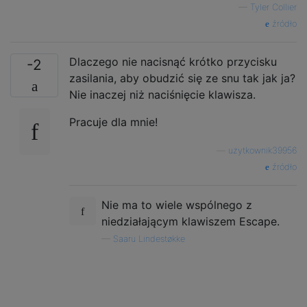
—
Tyler Collier
źródło
Dlaczego nie nacisnąć krótko przycisku
-2
zasilania, aby obudzić się ze snu tak jak ja?
Nie inaczej niż naciśnięcie klawisza.
Pracuje dla mnie!
—
użytkownik39956
źródło
Nie ma to wiele wspólnego z
niedziałającym klawiszem Escape.
—
Saaru Lindestøkke