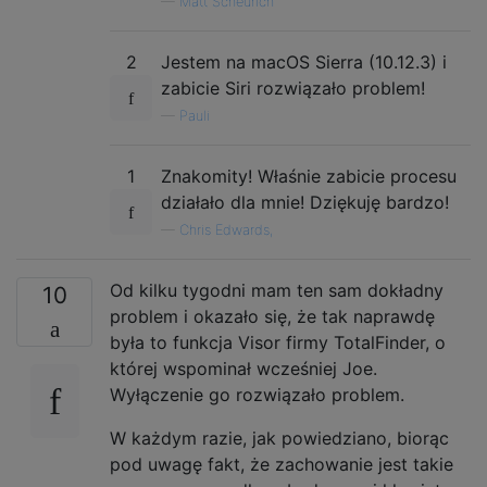
—
Matt Scheurich
2
Jestem na macOS Sierra (10.12.3) i
zabicie Siri rozwiązało problem!
—
Pauli
1
Znakomity! Właśnie zabicie procesu
działało dla mnie! Dziękuję bardzo!
—
Chris Edwards,
Od kilku tygodni mam ten sam dokładny
10
problem i okazało się, że tak naprawdę
była to funkcja Visor firmy TotalFinder, o
której wspominał wcześniej Joe.
Wyłączenie go rozwiązało problem.
W każdym razie, jak powiedziano, biorąc
pod uwagę fakt, że zachowanie jest takie