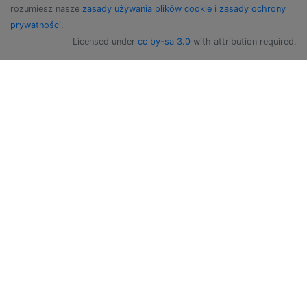
rozumiesz nasze
zasady używania plików cookie
i
zasady ochrony
prywatności
.
Licensed under
cc by-sa 3.0
with attribution required.