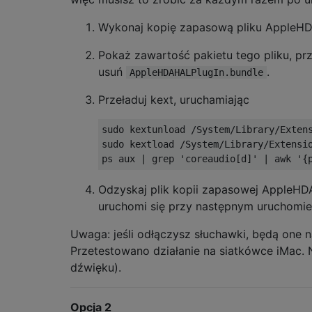
Wykonaj kopię zapasową pliku AppleHDA.
Pokaż zawartość pakietu tego pliku, pr
usuń
.
AppleHDAHALPlugIn.bundle
Przeładuj kext, uruchamiając
sudo kextunload /System/Library/Extens
sudo kextload /System/Library/Extensio
Odzyskaj plik kopii zapasowej AppleHD
uruchomi się przy następnym uruchomien
Uwaga: jeśli odłączysz słuchawki, będą one n
Przetestowano działanie na siatkówce iMac. 
dźwięku).
Opcja 2