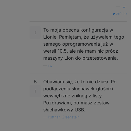
—
rwr
źródło
To moja obecna konfiguracja w
Lionie. Pamiętam, że używałem tego
samego oprogramowania już w
wersji 10.5, ale nie mam nic prócz
maszyny Lion do przetestowania.
—
rwr
5
Obawiam się, że to nie działa. Po
podłączeniu słuchawek głośniki
wewnętrzne znikają z listy.
Pozdrawiam, bo masz zestaw
słuchawkowy USB.
—
Nathan Greenstein,