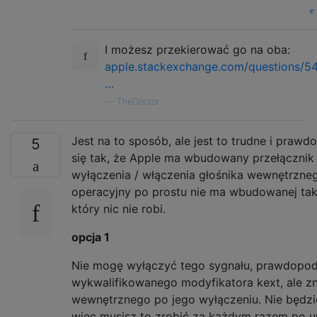
I możesz przekierować go na oba:
apple.stackexchange.com/questions/5
…
—
TheDoctor
Jest na to sposób, ale jest to trudne i praw
5
się tak, że Apple ma wbudowany przełącznik 
wyłączenia / włączenia głośnika wewnętrzne
operacyjny po prostu nie ma wbudowanej takie
który nic nie robi.
opcja 1
Nie mogę wyłączyć tego sygnału, prawdop
wykwalifikowanego modyfikatora kext, ale z
wewnętrznego po jego wyłączeniu. Nie będzi
więc musisz to zrobić za każdym razem po u