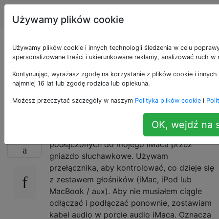
Apple
Tagi
Account
Używamy plików cookie
Używaj głośników
Używamy plików cookie i innych technologii śledzenia w celu poprawy
spersonalizowane treści i ukierunkowane reklamy, analizować ruch w n
wewnętrznych z
Kontynuując, wyrażasz zgodę na korzystanie z plików cookie i innych
najmniej 16 lat lub zgodę rodzica lub opiekuna.
podłączonymi innymi
Możesz przeczytać szczegóły w naszym
Polityka plików cookie
i
Poli
OK, wejdź na s
Mam zestaw głośników surround,
37
podłączonych do mojego iMaca przez
gniazdo słuchawkowe. Używam
przełącznika, aby kontrolować, co dzieje się
z zestawem głośników (iMac, iPod lub
MacBook / aux). Aby nie musiałem ciągle
odłączać i podłączać ponownie, zostawiam
kabel audio w porcie audio iMaca. Oznacza