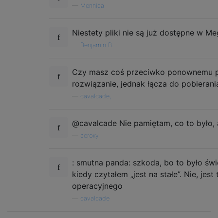
—
Mennica
Niestety pliki nie są już dostępne w Me
—
Benjamin B.
Czy masz coś przeciwko ponownemu pr
rozwiązanie, jednak łącza do pobierania
—
cavalcade,
@cavalcade Nie pamiętam, co to było, 
—
aeroxy
: smutna panda: szkoda, bo to było św
kiedy czytałem „jest na stałe”. Nie, j
operacyjnego
—
cavalcade