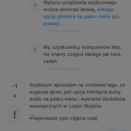
Wyboru urządzenia wyjściowego
można dokonać łatwiej,
klikając
opcję głośnika na pasku menu (po
prawej)
.
—
Nicolas Barbulesco
My, użytkownicy komputerów Mac,
nie znamy czegoś takiego jak taca
zadań.
—
Nicolas Barbulesco
Szybszym sposobem na zrobienie tego, co
-1
sugeruje @rwr, jest opcja kliknięcia ikony
audio na pasku menu i wybranie Głośników
wewnętrznych w części Wyjście.
—
Matt Love