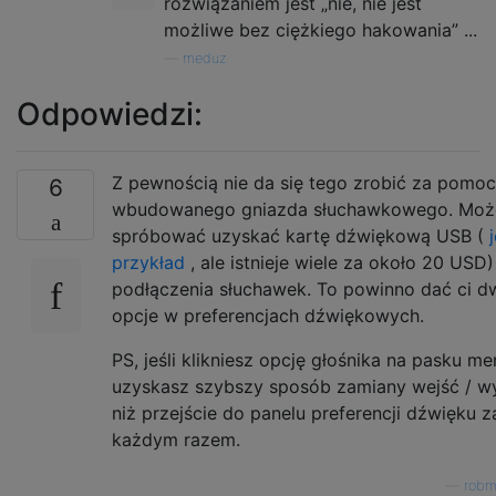
rozwiązaniem jest „nie, nie jest
możliwe bez ciężkiego hakowania” ...
—
meduz
Odpowiedzi:
Z pewnością nie da się tego zrobić za pomo
6
wbudowanego gniazda słuchawkowego. Moż
spróbować uzyskać kartę dźwiękową USB (
przykład
, ale istnieje wiele za około 20 USD
podłączenia słuchawek. To powinno dać ci d
opcje w preferencjach dźwiękowych.
PS, jeśli klikniesz opcję głośnika na pasku me
uzyskasz szybszy sposób zamiany wejść / w
niż przejście do panelu preferencji dźwięku z
każdym razem.
—
robm