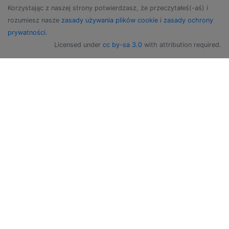
Korzystając z naszej strony potwierdzasz, że przeczytałeś(-aś) i
rozumiesz nasze
zasady używania plików cookie
i
zasady ochrony
prywatności
.
Licensed under
cc by-sa 3.0
with attribution required.