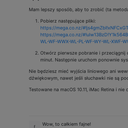
Mam lepszy sposób, aby to zrobić (ta metoda n
Pobierz następujące pliki:
https://mega.co.nz/#!js4gmZbI!xNF
https://mega.co.nz/#!ulw13BzD!Y1k5
WL-WF-WWX-WL-PL-WF-WY-WL-XWF-W
Otwórz pierwsze pobranie i przeciągnij d
minut. Następnie uruchom ponownie sys
Nie będziesz mieć wyjścia liniowego ani we
dźwiękowym, nawet jeśli słuchawki nie są po
Testowane na macOS 10.11, iMac Retina i nie 
Wow, to całkiem fajne!