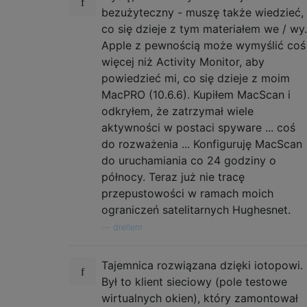
bezużyteczny - muszę także wiedzieć,
co się dzieje z tym materiałem we / wy.
Apple z pewnością może wymyślić coś
więcej niż Activity Monitor, aby
powiedzieć mi, co się dzieje z moim
MacPRO (10.6.6). Kupiłem MacScan i
odkryłem, że zatrzymał wiele
aktywności w postaci spyware ... coś
do rozważenia ... Konfiguruję MacScan
do uruchamiania co 24 godziny o
północy. Teraz już nie tracę
przepustowości w ramach moich
ograniczeń satelitarnych Hughesnet.
—
drellenr
Tajemnica rozwiązana dzięki iotopowi.
Był to klient sieciowy (pole testowe
wirtualnych okien), który zamontował