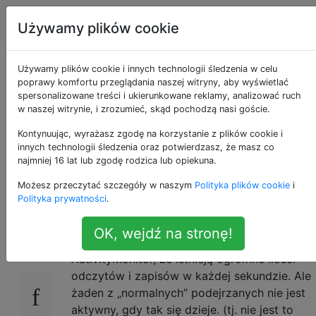
Apple
Tagi
Account
Używamy plików cookie
Jak stwierdzić, które
Używamy plików cookie i innych technologii śledzenia w celu
poprawy komfortu przeglądania naszej witryny, aby wyświetlać
spersonalizowane treści i ukierunkowane reklamy, analizować ruch
procesy sterują
w naszej witrynie, i zrozumieć, skąd pochodzą nasi goście.
obciążeniami we /
Kontynuując, wyrażasz zgodę na korzystanie z plików cookie i
innych technologii śledzenia oraz potwierdzasz, że masz co
najmniej 16 lat lub zgodę rodzica lub opiekuna.
wy?
Możesz przeczytać szczegóły w naszym
Polityka plików cookie
i
Polityka prywatności
.
W moim systemie ostatnio coś napędza wiele
4
OK, wejdź na stronę!
operacji we / wy na dysku. Widzę w
ActivityMonitor, że istnieją ogromne ilości
odczytów i zapisów w każdej sekundzie. Ale
żaden z „normalnych” podejrzanych nie jest
aktywny, gdy tak się dzieje. (tj. nie jest to