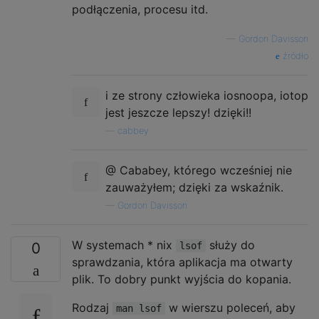
podłączenia, procesu itd.
—
Gordon Davisson
źródło
i ze strony człowieka iosnoopa, iotop
jest jeszcze lepszy! dzięki!!
—
cabbey
@ Cababey, którego wcześniej nie
zauważyłem; dzięki za wskaźnik.
—
Gordon Davisson
W systemach * nix
służy do
0
lsof
sprawdzania, która aplikacja ma otwarty
plik. To dobry punkt wyjścia do kopania.
Rodzaj
w wierszu poleceń, aby
man lsof