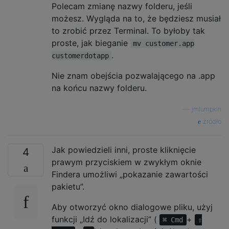
Polecam zmianę nazwy folderu, jeśli
możesz. Wygląda na to, że będziesz musiał
to zrobić przez Terminal. To byłoby tak
proste, jak bieganie
mv customer.app
.
customerdotapp
Nie znam obejścia pozwalającego na .app
na końcu nazwy folderu.
—
jmlumpkin
źródło
Jak powiedzieli inni, proste kliknięcie
4
prawym przyciskiem w zwykłym oknie
Findera umożliwi „pokazanie zawartości
pakietu”.
Aby otworzyć okno dialogowe pliku, użyj
funkcji „Idź do lokalizacji” (
+
⌘ Cmd
⇧