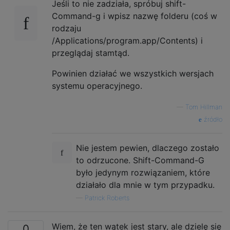
Jeśli to nie zadziała, spróbuj shift-
Command-g i wpisz nazwę folderu (coś w
rodzaju
/Applications/program.app/Contents) i
przeglądaj stamtąd.
Powinien działać we wszystkich wersjach
systemu operacyjnego.
—
Tom Hillman
źródło
Nie jestem pewien, dlaczego zostało
to odrzucone. Shift-Command-G
było jedynym rozwiązaniem, które
działało dla mnie w tym przypadku.
—
Patrick Roberts
Wiem, że ten wątek jest stary, ale dzielę się
0