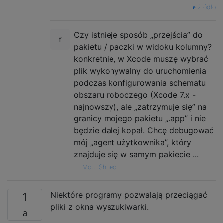
źródło
Czy istnieje sposób „przejścia” do
pakietu / paczki w widoku kolumny?
konkretnie, w Xcode muszę wybrać
plik wykonywalny do uruchomienia
podczas konfigurowania schematu
obszaru roboczego (Xcode 7.x -
najnowszy), ale „zatrzymuje się” na
granicy mojego pakietu „.app” i nie
będzie dalej kopał. Chcę debugować
mój „agent użytkownika”, który
znajduje się w samym pakiecie ...
—
Motti Shneor
Niektóre programy pozwalają przeciągać
1
pliki z okna wyszukiwarki.