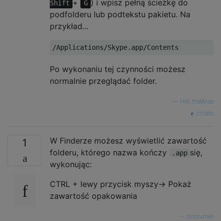
+
) i wpisz pełną ścieżkę do
Shift
G
podfolderu lub podtekstu pakietu. Na
przykład...
Po wykonaniu tej czynności możesz
normalnie przeglądać folder.
—
HALtheWise
źródło
W Finderze możesz wyświetlić zawartość
1
folderu, którego nazwa kończy
się,
.app
wykonując:
CTRL + lewy przycisk myszy-> Pokaż
zawartość opakowania
—
donturner