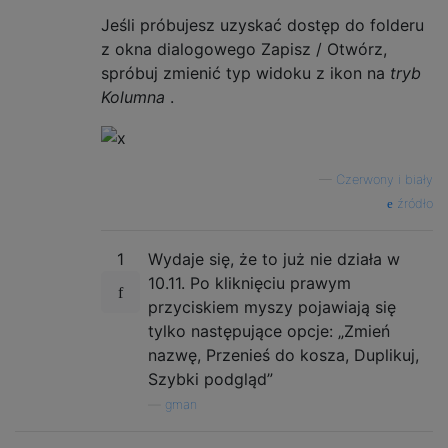
Jeśli próbujesz uzyskać dostęp do folderu
z okna dialogowego Zapisz / Otwórz,
spróbuj zmienić typ widoku z ikon na
tryb
Kolumna
.
—
Czerwony i biały
źródło
1
Wydaje się, że to już nie działa w
10.11. Po kliknięciu prawym
przyciskiem myszy pojawiają się
tylko następujące opcje: „Zmień
nazwę, Przenieś do kosza, Duplikuj,
Szybki podgląd”
—
gman