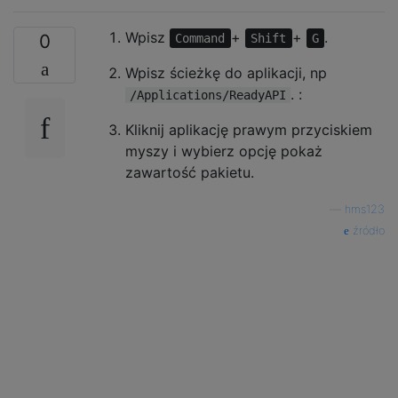
Wpisz
+
+
.
0
Command
Shift
G
Wpisz ścieżkę do aplikacji, np
. :
/Applications/ReadyAPI
Kliknij aplikację prawym przyciskiem
myszy i wybierz opcję pokaż
zawartość pakietu.
—
hms123
źródło