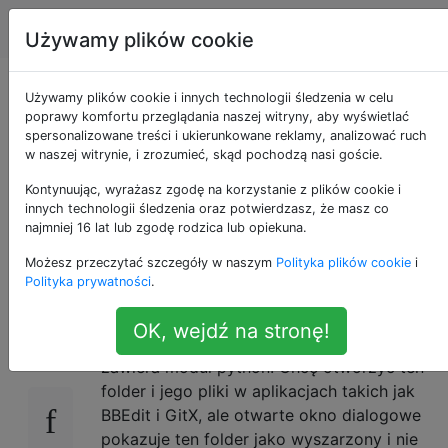
Apple
Tagi
Account
Używamy plików cookie
Jak mogę otworzyć
Używamy plików cookie i innych technologii śledzenia w celu
poprawy komfortu przeglądania naszej witryny, aby wyświetlać
spersonalizowane treści i ukierunkowane reklamy, analizować ruch
folder o nazwie
w naszej witrynie, i zrozumieć, skąd pochodzą nasi goście.
coś.app w różnych
Kontynuując, wyrażasz zgodę na korzystanie z plików cookie i
innych technologii śledzenia oraz potwierdzasz, że masz co
najmniej 16 lat lub zgodę rodzica lub opiekuna.
aplikacjach?
Możesz przeczytać szczegóły w naszym
Polityka plików cookie
i
Polityka prywatności
.
Z jakiegokolwiek powodu utworzyłem folder
10
OK, wejdź na stronę!
na komputerze Mac o nazwie customer.app i
zawiera moduł python. Chcę otworzyć ten
folder i jego pliki w aplikacjach takich jak
BBEdit i GitX, ale otwarte okno dialogowe
pokazuje ten folder jako wyszarzony i nie