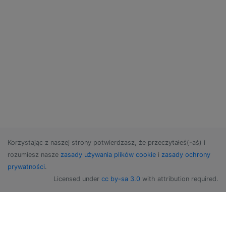
Korzystając z naszej strony potwierdzasz, że przeczytałeś(-aś) i
rozumiesz nasze
zasady używania plików cookie
i
zasady ochrony
prywatności
.
Licensed under
cc by-sa 3.0
with attribution required.