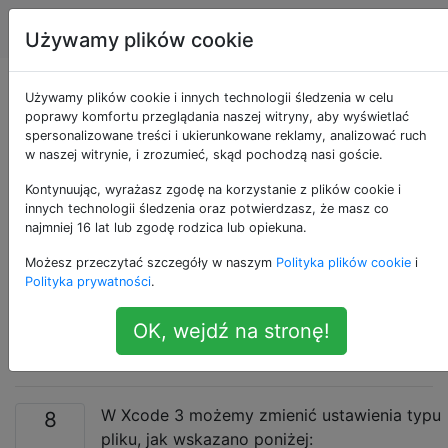
Apple
Tagi
Account
Używamy plików cookie
Jak korzystać z
Używamy plików cookie i innych technologii śledzenia w celu
poprawy komfortu przeglądania naszej witryny, aby wyświetlać
spersonalizowane treści i ukierunkowane reklamy, analizować ruch
niestandardowego
w naszej witrynie, i zrozumieć, skąd pochodzą nasi goście.
edytora tekstu
Kontynuując, wyrażasz zgodę na korzystanie z plików cookie i
innych technologii śledzenia oraz potwierdzasz, że masz co
najmniej 16 lat lub zgodę rodzica lub opiekuna.
(takiego jak
Możesz przeczytać szczegóły w naszym
Polityka plików cookie
i
Emacs.app lub
Polityka prywatności
.
OK, wejdź na stronę!
MacVim) w Xcode 4?
W Xcode 3 możemy zmienić ustawienia typu
8
pliku, jak wskazano poniżej: