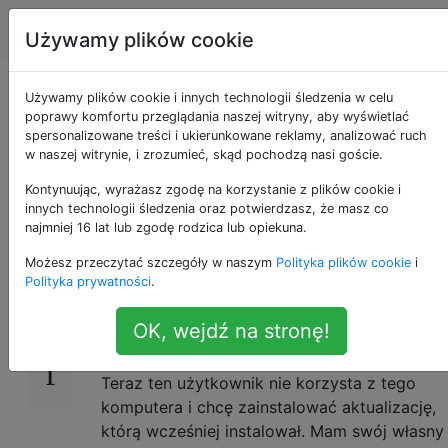
Apple
Tagi
Account
Używamy plików cookie
Zaktualizuj instalację
Używamy plików cookie i innych technologii śledzenia w celu
poprawy komfortu przeglądania naszej witryny, aby wyświetlać
spersonalizowane treści i ukierunkowane reklamy, analizować ruch
aplikacji przez inny
w naszej witrynie, i zrozumieć, skąd pochodzą nasi goście.
appleID
Kontynuując, wyrażasz zgodę na korzystanie z plików cookie i
innych technologii śledzenia oraz potwierdzasz, że masz co
najmniej 16 lat lub zgodę rodzica lub opiekuna.
Możesz przeczytać szczegóły w naszym
Polityka plików cookie
i
Używam instalacji mac wcześniej przez
2
Polityka prywatności
.
innego użytkownika. Ten użytkownik instaluje
niektóre aplikacje, takie jak Xcode, z tym
OK, wejdź na stronę!
appleID.
Teraz ten użytkownik nie korzysta z tego
komputera i chcę zainstalować aktualizację,
którą wcześniej instalował. Mam swój własny