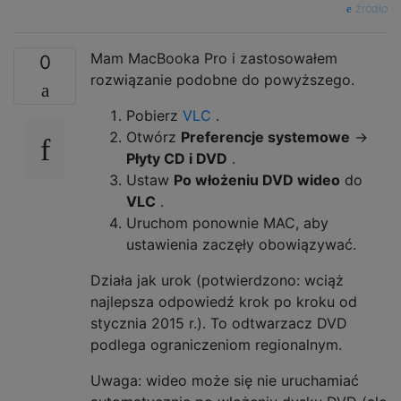
źródło
Mam MacBooka Pro i zastosowałem
0
rozwiązanie podobne do powyższego.
Pobierz
VLC
.
Otwórz
Preferencje systemowe
→
Płyty
CD i DVD
.
Ustaw
Po włożeniu DVD wideo
do
VLC
.
Uruchom ponownie MAC, aby
ustawienia zaczęły obowiązywać.
Działa jak urok (potwierdzono: wciąż
najlepsza odpowiedź krok po kroku od
stycznia 2015 r.). To odtwarzacz DVD
podlega ograniczeniom regionalnym.
Uwaga: wideo może się nie uruchamiać