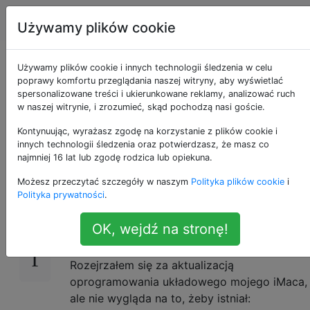
Apple
Tagi
Account
Używamy plików cookie
Odtwarzanie płyt
Używamy plików cookie i innych technologii śledzenia w celu
poprawy komfortu przeglądania naszej witryny, aby wyświetlać
spersonalizowane treści i ukierunkowane reklamy, analizować ruch
DVD z innych
w naszej witrynie, i zrozumieć, skąd pochodzą nasi goście.
regionów
Kontynuując, wyrażasz zgodę na korzystanie z plików cookie i
innych technologii śledzenia oraz potwierdzasz, że masz co
najmniej 16 lat lub zgodę rodzica lub opiekuna.
Możesz przeczytać szczegóły w naszym
Polityka plików cookie
i
Kilka razy przeniosłem się na różne
9
Polityka prywatności
.
kontynenty (Europa -> Ameryka Północna ->
Azja -> Europa) i skończyło się na stosie płyt
OK, wejdź na stronę!
DVD, których nie mogę teraz odtwarzać.
Rozejrzałem się za aktualizacją
oprogramowania układowego mojego iMaca,
ale nie wygląda na to, żeby istniał: