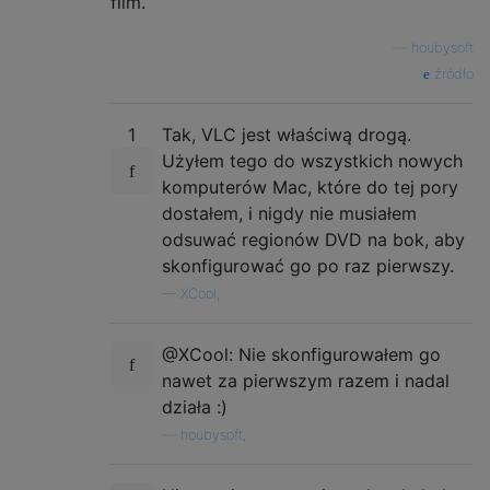
film.
—
houbysoft
źródło
1
Tak, VLC jest właściwą drogą.
Użyłem tego do wszystkich nowych
komputerów Mac, które do tej pory
dostałem, i nigdy nie musiałem
odsuwać regionów DVD na bok, aby
skonfigurować go po raz pierwszy.
—
XCool,
@XCool: Nie skonfigurowałem go
nawet za pierwszym razem i nadal
działa :)
—
houbysoft,