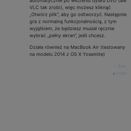
automatycznie po włożeniu dysku DVD (ale
VLC tak zrobi), więc możesz kliknąć
„Otwórz plik”, aby go odtworzyć. Następnie
gra z normalną funkcjonalnością, z tym
wyjątkiem, że będziesz musiał ręcznie
wybrać „pełny ekran”, jeśli chcesz.
Działa również na MacBook Air (testowany
na modelu 2014 z OS X Yosemite)
—
Brian
źródło