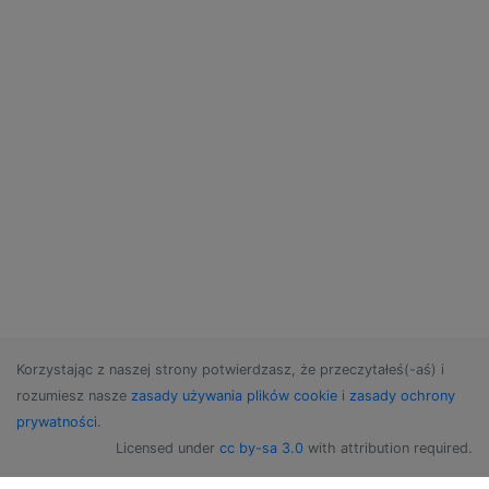
Korzystając z naszej strony potwierdzasz, że przeczytałeś(-aś) i
rozumiesz nasze
zasady używania plików cookie
i
zasady ochrony
prywatności
.
Licensed under
cc by-sa 3.0
with attribution required.