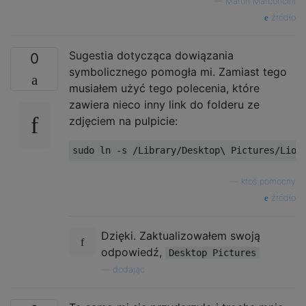
—
Martin Marconcini
źródło
Sugestia dotycząca dowiązania
0
symbolicznego pomogła mi. Zamiast tego
musiałem użyć tego polecenia, które
zawiera nieco inny link do folderu ze
zdjęciem na pulpicie:
—
ktoś pomocny
źródło
Dzięki. Zaktualizowałem swoją
odpowiedź,
Desktop Pictures
—
dodając