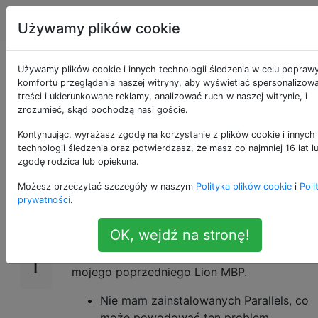
Apple
Tagi
Account
Używamy plików cookie
Stacja dokująca na
Używamy plików cookie i innych technologii śledzenia w celu popraw
komfortu przeglądania naszej witryny, aby wyświetlać spersonalizow
treści i ukierunkowane reklamy, analizować ruch w naszej witrynie, i
MBP Retina zużywa
zrozumieć, skąd pochodzą nasi goście.
80% procesora
Kontynuując, wyrażasz zgodę na korzystanie z plików cookie i innych
technologii śledzenia oraz potwierdzasz, że masz co najmniej 16 lat l
zgodę rodzica lub opiekuna.
Możesz przeczytać szczegóły w naszym
Polityka plików cookie
i
Poli
Dock na mojej MBP Retina stale zużywa 70 -
13
prywatności
.
80% procesora.
OK, wejdź na stronę!
Dzieje się tak na dwóch kontach na
komputerze, które zostały zmigrowane z
mojego poprzedniego Lion MBP.
Nie mam zainstalowanych Parallels, co
może powodować ten problem.