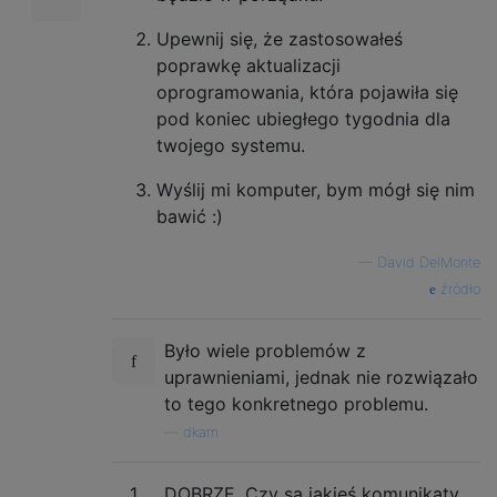
Upewnij się, że zastosowałeś
poprawkę aktualizacji
oprogramowania, która pojawiła się
pod koniec ubiegłego tygodnia dla
twojego systemu.
Wyślij mi komputer, bym mógł się nim
bawić :)
—
David DelMonte
źródło
Było wiele problemów z
uprawnieniami, jednak nie rozwiązało
to tego konkretnego problemu.
—
dkam
1
DOBRZE. Czy są jakieś komunikaty