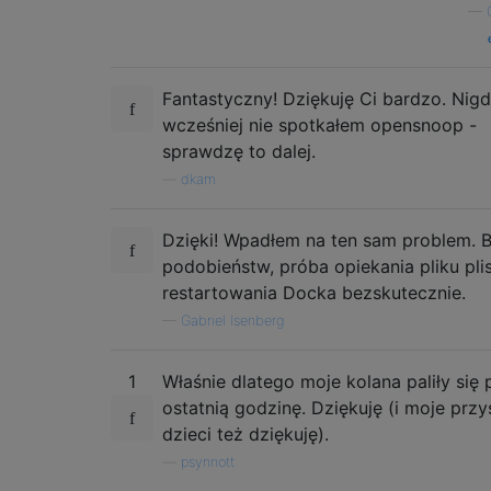
—
Fantastyczny! Dziękuję Ci bardzo. Nig
wcześniej nie spotkałem opensnoop -
sprawdzę to dalej.
—
dkam
Dzięki! Wpadłem na ten sam problem. 
podobieństw, próba opiekania pliku plis
restartowania Docka bezskutecznie.
—
Gabriel Isenberg
1
Właśnie dlatego moje kolana paliły się 
ostatnią godzinę. Dziękuję (i moje przy
dzieci też dziękuję).
—
psynnott