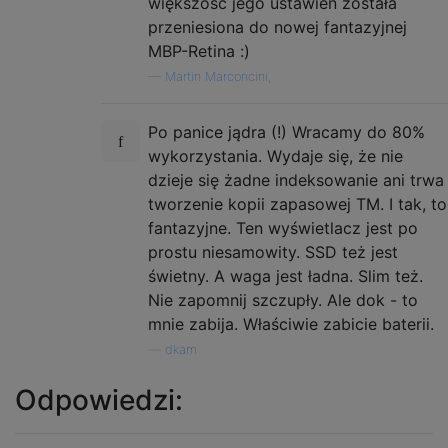
większość jego ustawień została
przeniesiona do nowej fantazyjnej
MBP-Retina :)
—
Martin Marconcini,
Po panice jądra (!) Wracamy do 80%
wykorzystania. Wydaje się, że nie
dzieje się żadne indeksowanie ani trwa
tworzenie kopii zapasowej TM. I tak, to
fantazyjne. Ten wyświetlacz jest po
prostu niesamowity. SSD też jest
świetny. A waga jest ładna. Slim też.
Nie zapomnij szczupły. Ale dok - to
mnie zabija. Właściwie zabicie baterii.
—
dkam
Odpowiedzi: