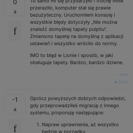
To samo mi się przydarzyło i trochę mnie
0
przeraziło, komputer stał się prawie
bezużyteczny. Uruchomiłem konsolę i
wszystkie błędy dotyczyły „Nie można
znaleźć domyślnej tapety pulpitu”.
Zmieniono tapetę na domyślną z aplikacji
ustawień i wszystko wróciło do normy.
IMO to błąd w Lionie i sposób, w jaki
obsługuje tapety. Bardzo, bardzo dziwne.
—
Ankit
źródło
Oprócz powyższych dobrych odpowiedzi,
-1
gdy przeprowadziłeś migrację z innego
systemu, proponuję następujące:
Napraw uprawnienia, aż wszystko
będzie w porządku.