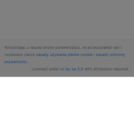
Korzystając z naszej strony potwierdzasz, że przeczytałeś(-aś) i
rozumiesz nasze
zasady używania plików cookie
i
zasady ochrony
prywatności
.
Licensed under
cc by-sa 3.0
with attribution required.