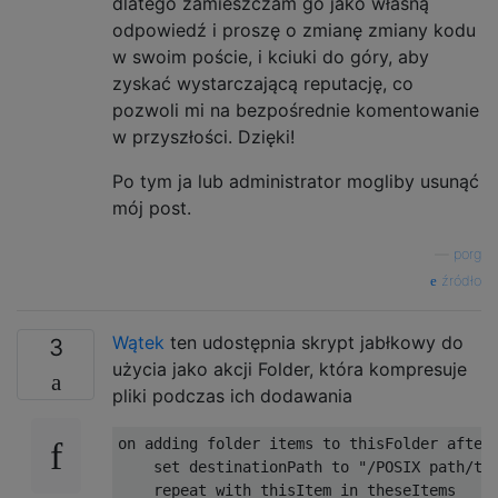
dlatego zamieszczam go jako własną
odpowiedź i proszę o zmianę zmiany kodu
w swoim poście, i kciuki do góry, aby
zyskać wystarczającą reputację, co
pozwoli mi na bezpośrednie komentowanie
w przyszłości. Dzięki!
Po tym ja lub administrator mogliby usunąć
mój post.
—
porg
źródło
Wątek
ten udostępnia skrypt jabłkowy do
3
użycia jako akcji Folder, która kompresuje
pliki podczas ich dodawania
on adding folder items to thisFolder after 
set
 destinationPath to 
"/POSIX path/to
    repeat 
with
 thisItem 
in
 theseItems
