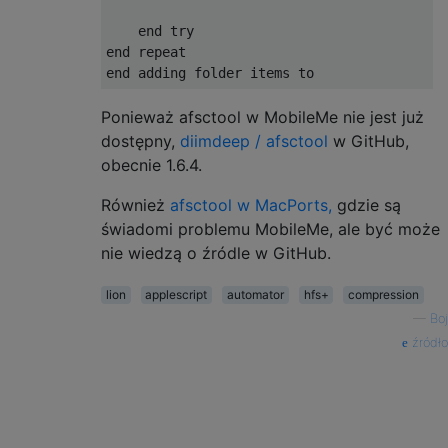
end
try
end
end
 adding folder items to
Ponieważ afsctool w MobileMe nie jest już
dostępny,
diimdeep / afsctool
w GitHub,
obecnie 1.6.4.
Również
afsctool w MacPorts,
gdzie są
świadomi problemu MobileMe, ale być może
nie wiedzą o źródle w GitHub.
lion
applescript
automator
hfs+
compression
—
Boj
źródło