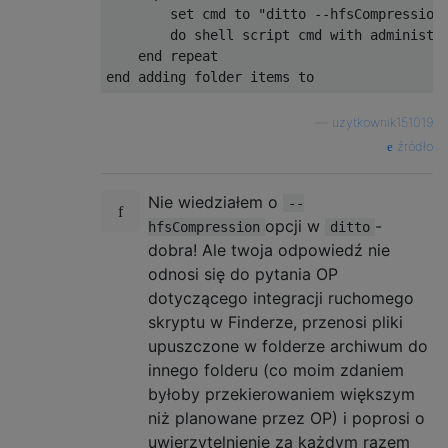
set
 cmd to 
"ditto --hfsCompression
do
 shell script cmd 
with
 administra
end
end
 adding folder items to
—
użytkownik151019
źródło
Nie wiedziałem o
--
opcji w
-
hfsCompression
ditto
dobra! Ale twoja odpowiedź nie
odnosi się do pytania OP
dotyczącego integracji ruchomego
skryptu w Finderze, przenosi pliki
upuszczone w folderze archiwum do
innego folderu (co moim zdaniem
byłoby przekierowaniem większym
niż planowane przez OP) i poprosi o
uwierzytelnienie za każdym razem