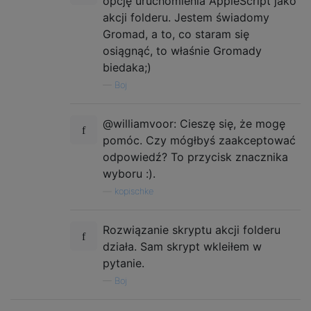
opcję uruchomienia AppleScript jako
akcji folderu. Jestem świadomy
Gromad, a to, co staram się
osiągnąć, to właśnie Gromady
biedaka;)
—
Boj
@williamvoor: Cieszę się, że mogę
pomóc. Czy mógłbyś zaakceptować
odpowiedź? To przycisk znacznika
wyboru :).
—
kopischke
Rozwiązanie skryptu akcji folderu
działa. Sam skrypt wkleiłem w
pytanie.
—
Boj