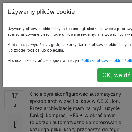
Apple
Tagi
Account
Używamy plików cookie
Tworzenie
Używamy plików cookie i innych technologii śledzenia w celu poprawy
spersonalizowane treści i ukierunkowane reklamy, analizować ruch w n
automatycznego
Kontynuując, wyrażasz zgodę na korzystanie z plików cookie i innych 
lub zgodę rodzica lub opiekuna.
skompresowanego
Możesz przeczytać szczegóły w naszym
Polityka plików cookie
i
Poli
folderu HFS +
OK, wejdź 
Chciałbym skonfigurować automatyczny
17
sposób archiwizacji plików w OS X Lion.
Przez archiwizację mam na myśli użycie
funkcji kompresji HFS + w określonym
folderze i automatyczne kompresowanie
każdego pliku, który przenoszę do tego