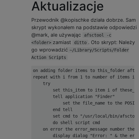
Aktualizacje
Przewodnik @kopischke działa dobrze. Sam
skrypt wykonałem na podstawie odpowiedzi
@mark, ale używając
afsctool -c
zamiast
. Oto skrypt: Należy
<folder>
ditto
go wprowadzić
~/Library/Scripts/Folder
Action Scripts
on adding folder items to this_folder after
repeat 
with
 i 
from
1
 to number of items 
in
try
set
 this_item to item i of these_it
        tell application 
"Finder"
set
 the file_name to the POSIX 
end
 tell

set
 cmd to 
"/usr/local/bin/afsctoo
do
 shell script cmd

    on error the error_message number the e
        display dialog 
"Error: "
&
 the err