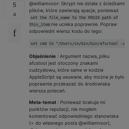
@williamvoor: Skrypt nie działa z ścieżkami
5
plików, które zawierają spacje, ponieważ
set the file_name to the POSIX path of
nie ucieka poprawnie. Popraw
this_item
odpowiedni wiersz kodu do tego:
set
 cmd to 
"/Users/sn/bin/bin/afsctool -c 
Objaśnienie
: Argument nazwa_pliku
afcstool jest otoczony znakami
cudzysłowu, które same w kodzie
AppleScript są usuwane, aby można je było
poprawnie przekazać do środowiska
wiersza poleceń.
Meta-temat
: Ponieważ brakuje mi
punktów reputacji, nie mogłem
komentować odpowiedniego stanowiska
(= do własnego posta @williamvoor),