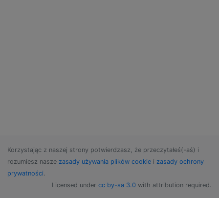
Korzystając z naszej strony potwierdzasz, że przeczytałeś(-aś) i
rozumiesz nasze
zasady używania plików cookie
i
zasady ochrony
prywatności
.
Licensed under
cc by-sa 3.0
with attribution required.