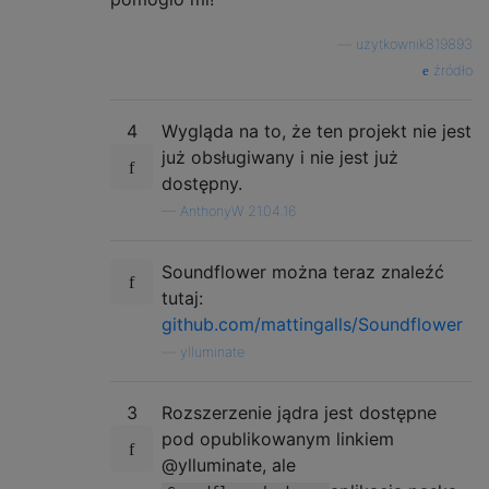
—
użytkownik819893
źródło
4
Wygląda na to, że ten projekt nie jest
już obsługiwany i nie jest już
dostępny.
—
AnthonyW 21.04.16
Soundflower można teraz znaleźć
tutaj:
github.com/mattingalls/Soundflower
—
ylluminate
3
Rozszerzenie jądra jest dostępne
pod opublikowanym linkiem
@ylluminate, ale