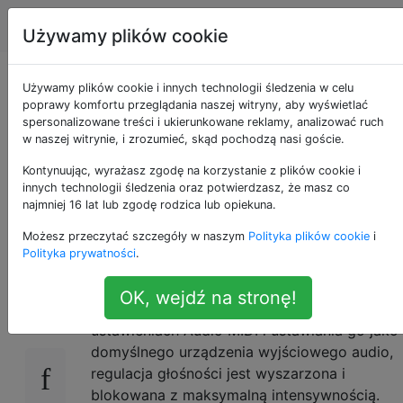
Apple
Tagi
Account
Używamy plików cookie
Urządzenie MIDI z
Używamy plików cookie i innych technologii śledzenia w celu
poprawy komfortu przeglądania naszej witryny, aby wyświetlać
spersonalizowane treści i ukierunkowane reklamy, analizować ruch
wieloma wyjściami
w naszej witrynie, i zrozumieć, skąd pochodzą nasi goście.
wyłącza regulację
Kontynuując, wyrażasz zgodę na korzystanie z plików cookie i
innych technologii śledzenia oraz potwierdzasz, że masz co
najmniej 16 lat lub zgodę rodzica lub opiekuna.
głośności
Możesz przeczytać szczegóły w naszym
Polityka plików cookie
i
Polityka prywatności
.
Podczas tworzenia urządzenia agregującego
30
OK, wejdź na stronę!
lub urządzenia z wieloma wyjściami w
ustawieniach Audio MIDI i ustawiania go jako
domyślnego urządzenia wyjściowego audio,
regulacja głośności jest wyszarzona i
blokowana z maksymalną intensywnością.