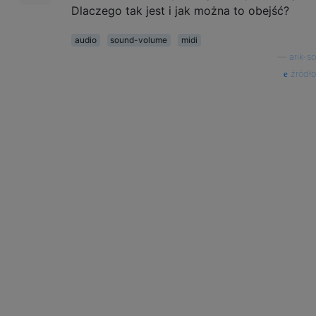
Dlaczego tak jest i jak można to obejść?
audio
sound-volume
midi
—
arik-so
źródło