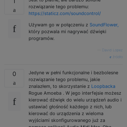
1
rozwiązanie tego problemu:
https://staticz.com/soundcontrol/
Używam go w połączeniu z
SoundFlower,
który pozwala mi nagrywać dźwięki
programów.
—
David Lopez
źródło
Jedyne w pełni funkcjonalne i bezbolesne
0
rozwiązanie tego problemu, jakie
znalazłem, to skorzystanie z
Loopbacka
Rogue Amoeba . W jego interfejsie możesz
kierować dźwięk do wielu urządzeń audio i
ustawiać głośność każdego z nich, lub
kierować do urządzenia z wieloma
wyjściami skonfigurowanego już za
pomocą aplikacji Audio Midi Mac. Oba