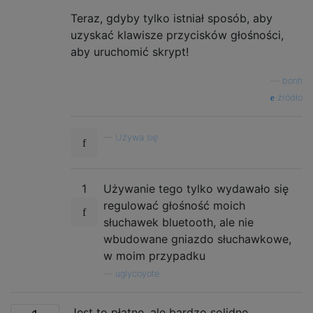
Teraz, gdyby tylko istniał sposób, aby
uzyskać klawisze przycisków głośności,
aby uruchomić skrypt!
—
bonh
źródło
—
Używa się
1
Używanie tego tylko wydawało się
regulować głośność moich
słuchawek bluetooth, ale nie
wbudowane gniazdo słuchawkowe,
w moim przypadku
—
uglycoyote
Jest to płatne, ale bardzo solidne