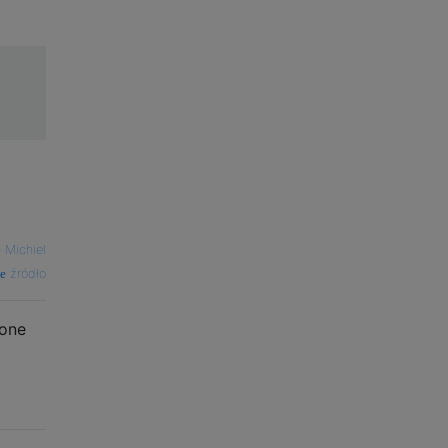
—
Michiel
źródło
ione