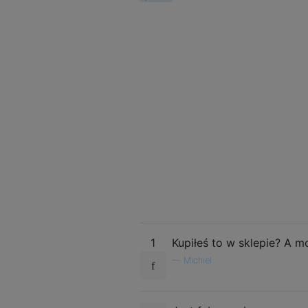
1
Kupiłeś to w sklepie? A mo
—
Michiel