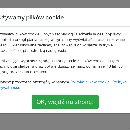
Używamy plików cookie
iPhone 4S jest
żywamy plików cookie i innych technologii śledzenia w celu poprawy
unes jako biały?
omfortu przeglądania naszej witryny, aby wyświetlać spersonalizowane
reści i ukierunkowane reklamy, analizować ruch w naszej witrynie, i
rozumieć, skąd pochodzą nasi goście.
ontynuując, wyrażasz zgodę na korzystanie z plików cookie i innych
hone 4S, ale w iTunes i Xcode organizer jest pokazany jak
echnologii śledzenia oraz potwierdzasz, że masz co najmniej 16 lat lub
godę rodzica lub opiekuna.
ożesz przeczytać szczegóły w naszym
Polityka plików cookie
i
Polityka
tanii (model MD239B), ale nie jestem pewien, czy został
rywatności
.
ia
mówi, że jest biały. Czy to może być odnowione urządz
support.apple.com, nie ma jednego słowa podobnego do
OK, wejdź na stronę!