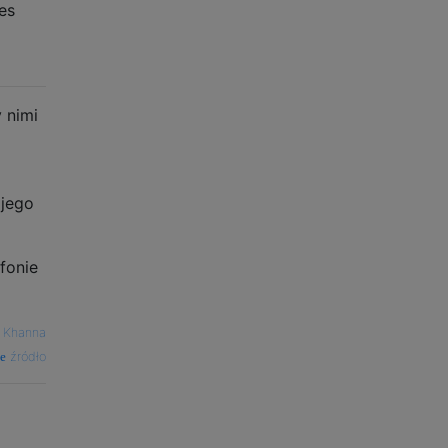
es
 nimi
ojego
fonie
n Khanna
źródło