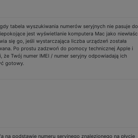
, gdy tabela wyszukiwania numerów seryjnych nie pasuje do
 niepokojące jest wyświetlanie komputera Mac jako niewłaś
ia się go, jeśli wystarczająca liczba urządzeń została
wana. Po prostu zadzwoń do pomocy technicznej Apple i
i, że Twój numer IMEI / numer seryjny odpowiadają ich
yć gotowy.
'a na podstawie numeru seryjnego znalezionego na płycie