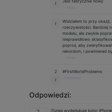
Jest fabrycznie nowy
—
knuku
Widziałem to przy okazji
rzeczywistości. Bardziej
modelu, ale zwykle popraw
nieprawidłowo sklasyfiko
poproś, aby zweryfikowal
rekordom, i powinieneś b
—
bmike
2
#FirstWorldProblems
—
Alexander
Odpowiedzi:
iTunes wydedukuje kolor iPhone
2