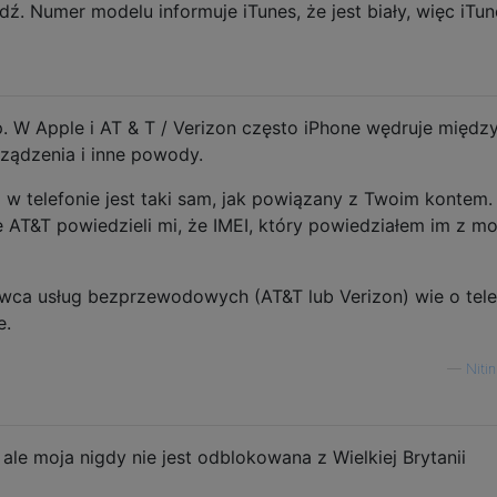
. Numer modelu informuje iTunes, że jest biały, więc iTun
. W Apple i AT & T / Verizon często iPhone wędruje między
rządzenia i inne powody.
I w telefonie jest taki sam, jak powiązany z Twoim kontem.
 AT&T powiedzieli mi, że IMEI, który powiedziałem im z m
awca usług bezprzewodowych (AT&T lub Verizon) wie o tele
e.
—
Niti
 ale moja nigdy nie jest odblokowana z Wielkiej Brytanii