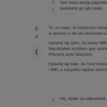
2
Tam masz swoją odpowiedź
wyświetla go jako biały.
—
Michiel
To, co masz, to klasyczny mixup
0
w oparciu o złe lub zwrócone u
Upewnij się tylko, że numer IME
Napotkałem problem, gdy ludzie
iPhone'a, było fałszywe!
Upewnij się więc, że Twój dost
i IMEI, a wszystko będzie dobrz
Hej, dzięki za odpowiedź,
—
knuku