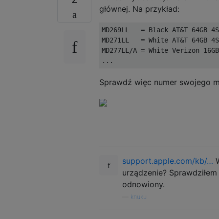
głównej. Na przykład:
MD269LL   = Black AT&T 64GB 4S
MD271LL   = White AT&T 64GB 4S
MD277LL/A = White Verizon 16GB
Sprawdź więc numer swojego mo
support.apple.com/kb/…
W
urządzenie? Sprawdziłem 
odnowiony.
—
knuku