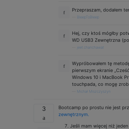
Przepraszam, dodałem te
—
BleepToBleep
Hej, czy ktoś mógłby potw
WD USB3 Zewnętrzna (posi
—
jeet.chanchawat
Wypróbowałem tę metodę i
pierwszym ekranie „Cześć
Windows 10 i MacBook Pro
touchpada, co mogę zrob
—
Michał Miszczyszyn
Bootcamp po prostu nie jest p
3
zewnętrznym.
Jeśli mam więcej niż jede