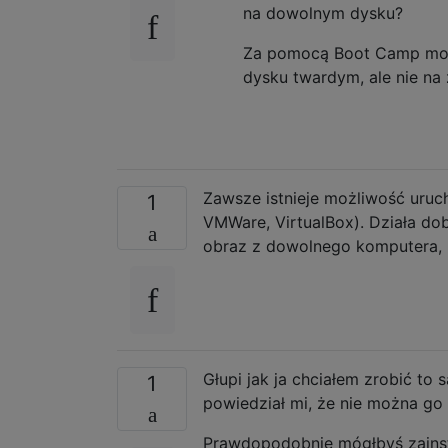
na dowolnym dysku?
Za pomocą Boot Camp mo
dysku twardym, ale nie n
Zawsze istnieje możliwość uruc
1
VMWare, VirtualBox). Działa do
obraz z dowolnego komputera, 
Głupi jak ja chciałem zrobić to
1
powiedział mi, że nie można go
Prawdopodobnie mógłbyś zains