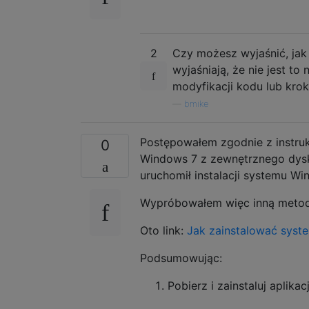
2
Czy możesz wyjaśnić, jak
wyjaśniają, że nie jest to
modyfikacji kodu lub krokó
—
bmike
Postępowałem zgodnie z instru
0
Windows 7 z zewnętrznego dysku
uruchomił instalacji systemu W
Wypróbowałem więc inną metodę 
Oto link:
Jak zainstalować sys
Podsumowując:
Pobierz i zainstaluj aplik