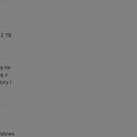
 2 TB
ię na
ję z
ury i
indows