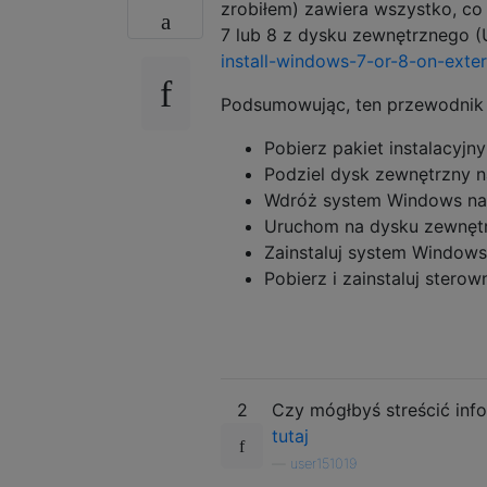
zrobiłem) zawiera wszystko, co
7 lub 8 z dysku zewnętrznego (
install-windows-7-or-8-on-exter
Podsumowując, ten przewodnik
Pobierz pakiet instalacyj
Podziel dysk zewnętrzny n
Wdróż system Windows na
Uruchom na dysku zewnęt
Zainstaluj system Windows
Pobierz i zainstaluj ster
2
Czy mógłbyś streścić info
tutaj
—
user151019