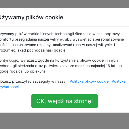
Używamy plików cookie
m Windows 7 na dysku
żywamy plików cookie i innych technologii śledzenia w celu poprawy
ruchom go z komputera
omfortu przeglądania naszej witryny, aby wyświetlać spersonalizowane
reści i ukierunkowane reklamy, analizować ruch w naszej witrynie, i
rozumieć, skąd pochodzą nasi goście.
ontynuując, wyrażasz zgodę na korzystanie z plików cookie i innych
echnologii śledzenia oraz potwierdzasz, że masz co najmniej 16 lat lub
godę rodzica lub opiekuna.
ows 7 na zewnętrznym dysku twardym i uruchomić go z n
ożesz przeczytać szczegóły w naszym
Polityka plików cookie
i
Polityka
rywatności
.
ac? Słyszałem z niektórych źródeł, że nie można urucho
OK, wejdź na stronę!
ch dysków, przynajmniej na nowych komputerach Mac.