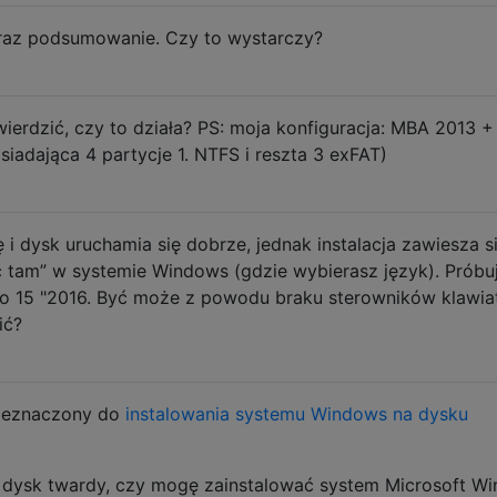
raz podsumowanie. Czy to wystarczy?
ierdzić, czy to działa? PS: moja konfiguracja: MBA 2013 +
adająca 4 partycje 1. NTFS i reszta 3 exFAT)
 dysk uruchamia się dobrze, jednak instalacja zawiesza s
 tam” w systemie Windows (gdzie wybierasz język). Próbu
 15 "2016. Być może z powodu braku sterowników klawiat
ić?
rzeznaczony do
instalowania systemu Windows na dysku
n dysk twardy, czy mogę zainstalować system Microsoft W