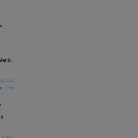
ze
ieniu
nudziarz
źródło
e
ęd
—
Krewni