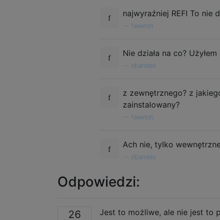
najwyraźniej REFI To nie dz
—
Newton
Nie działa na co? Użyłem 
—
jtbandes
z zewnętrznego? z jakieg
zainstalowany?
—
Newton,
Ach nie, tylko wewnętrzne
—
jtbandes
Odpowiedzi:
Jest to możliwe, ale nie jest t
26