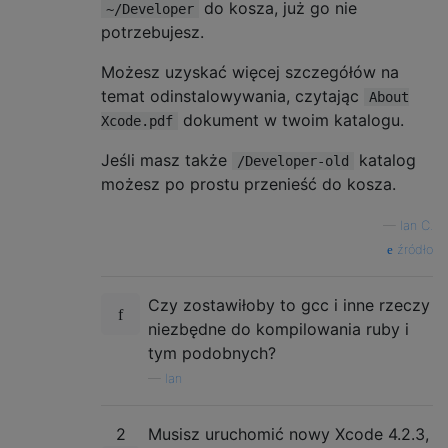
do kosza, już go nie
~/Developer
potrzebujesz.
Możesz uzyskać więcej szczegółów na
temat odinstalowywania, czytając
About
dokument w twoim katalogu.
Xcode.pdf
Jeśli masz także
katalog
/Developer-old
możesz po prostu przenieść do kosza.
—
Ian C.
źródło
Czy zostawiłoby to gcc i inne rzeczy
niezbędne do kompilowania ruby ​​i
tym podobnych?
—
Ian
2
Musisz uruchomić nowy Xcode 4.2.3,