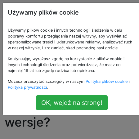
Apple
Tagi
Account
Używamy plików cookie
Zainstalowałem
Używamy plików cookie i innych technologii śledzenia w celu
poprawy komfortu przeglądania naszej witryny, aby wyświetlać
spersonalizowane treści i ukierunkowane reklamy, analizować ruch
najnowszy Xcode
w naszej witrynie, i zrozumieć, skąd pochodzą nasi goście.
(4.3.2), który jest
Kontynuując, wyrażasz zgodę na korzystanie z plików cookie i
innych technologii śledzenia oraz potwierdzasz, że masz co
najmniej 16 lat lub zgodę rodzica lub opiekuna.
dostarczany jako
Możesz przeczytać szczegóły w naszym
Polityka plików cookie
i
pakiet, czy mogę
Polityka prywatności
.
OK, wejdź na stronę!
usunąć starsze
wersje?