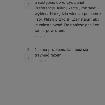
a następnie otworzyć panel
Preferencje. Kliknij kartę „Pobrane” i
wybierz Narzędzia wiersza poleceń z
listy. Kliknij przycisk „Zainstaluj”, aby
je zainstalować. Dostaniesz gcc i co
tam z powrotem.
—
Ian C.
2
Nie ma problemu. Ian musi się
trzymać razem. :)
—
Ian C.