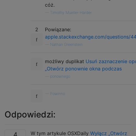
cóż.
—
Timothy Mueller-Harder
2
Powiązane:
apple.stackexchange.com/questions/4
—
Nathan Greenstein
możliwy duplikat
Usuń zaznaczenie opc
„Otwórz ponownie okna podczas
—
ponownego
—
Powinno
Odpowiedzi:
W tym artykule OSXDaily
Wyłącz „Otwórz
4