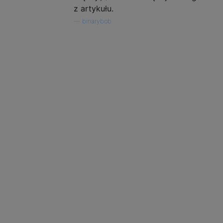
z artykułu.
—
binarybob