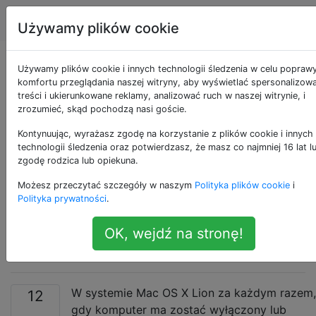
Apple
Tagi
Account
Używamy plików cookie
Jak domyślnie
Używamy plików cookie i innych technologii śledzenia w celu popraw
komfortu przeglądania naszej witryny, aby wyświetlać spersonalizow
treści i ukierunkowane reklamy, analizować ruch w naszej witrynie, i
ustawić opcję „Nie
zrozumieć, skąd pochodzą nasi goście.
otwieraj ponownie
Kontynuując, wyrażasz zgodę na korzystanie z plików cookie i innych
technologii śledzenia oraz potwierdzasz, że masz co najmniej 16 lat l
zgodę rodzica lub opiekuna.
wszystkich aplikacji”
Możesz przeczytać szczegóły w naszym
Polityka plików cookie
i
w systemie Mac OS X
Polityka prywatności
.
OK, wejdź na stronę!
Lion?
W systemie Mac OS X Lion za każdym razem,
12
gdy komputer ma zostać wyłączony lub