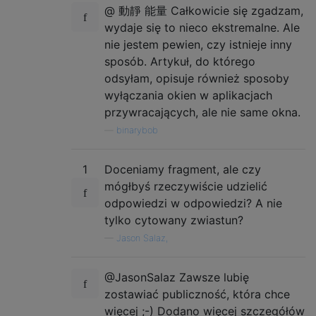
@ 動靜 能量 Całkowicie się zgadzam,
wydaje się to nieco ekstremalne. Ale
nie jestem pewien, czy istnieje inny
sposób. Artykuł, do którego
odsyłam, opisuje również sposoby
wyłączania okien w aplikacjach
przywracających, ale nie same okna.
—
binarybob
1
Doceniamy fragment, ale czy
mógłbyś rzeczywiście udzielić
odpowiedzi w odpowiedzi? A nie
tylko cytowany zwiastun?
—
Jason Salaz,
@JasonSalaz Zawsze lubię
zostawiać publiczność, która chce
więcej ;-) Dodano więcej szczegółów