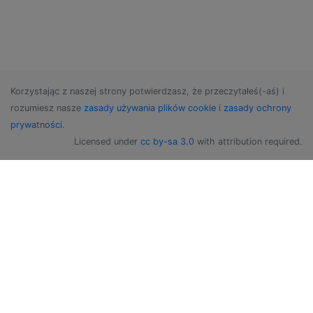
Korzystając z naszej strony potwierdzasz, że przeczytałeś(-aś) i
rozumiesz nasze
zasady używania plików cookie
i
zasady ochrony
prywatności
.
Licensed under
cc by-sa 3.0
with attribution required.