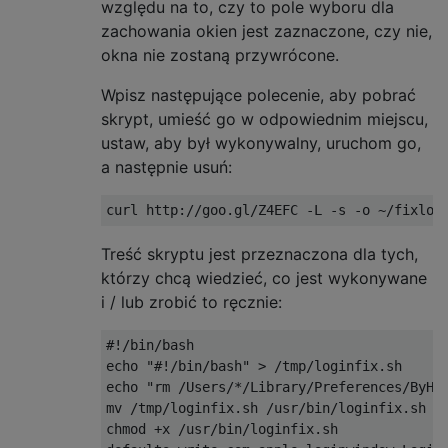
względu na to, czy to pole wyboru dla
zachowania okien jest zaznaczone, czy nie,
okna nie zostaną przywrócone.
Wpisz następujące polecenie, aby pobrać
skrypt, umieść go w odpowiednim miejscu,
ustaw, aby był wykonywalny, uruchom go,
a następnie usuń:
Treść skryptu jest przeznaczona dla tych,
którzy chcą wiedzieć, co jest wykonywane
i / lub zrobić to ręcznie:
#!/bin/bash

echo "#!/bin/bash" > /tmp/loginfix.sh

echo "rm /Users/*/Library/Preferences/ByHos
mv /tmp/loginfix.sh /usr/bin/loginfix.sh

chmod +x /usr/bin/loginfix.sh
