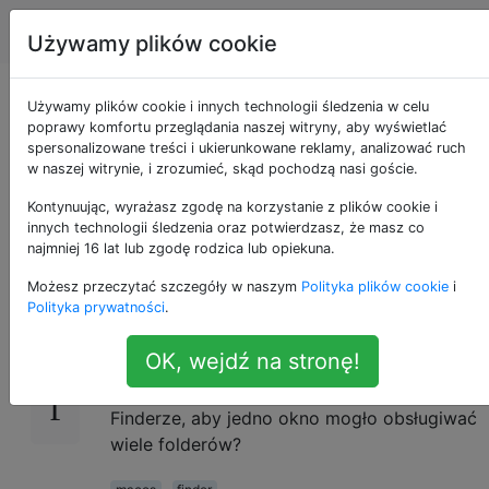
Apple
Tagi
Account
Używamy plików cookie
Czy w Finderze
Używamy plików cookie i innych technologii śledzenia w celu
poprawy komfortu przeglądania naszej witryny, aby wyświetlać
spersonalizowane treści i ukierunkowane reklamy, analizować ruch
można mieć
w naszej witrynie, i zrozumieć, skąd pochodzą nasi goście.
zakładki?
Kontynuując, wyrażasz zgodę na korzystanie z plików cookie i
innych technologii śledzenia oraz potwierdzasz, że masz co
najmniej 16 lat lub zgodę rodzica lub opiekuna.
Możesz przeczytać szczegóły w naszym
Polityka plików cookie
i
Często muszę otwierać wiele okien
9
Polityka prywatności
.
wyszukiwarki w tym samym czasie, a mój
pulpit jest zagracony.
OK, wejdź na stronę!
Czy jest jakiś sposób na uzyskanie kart w
Finderze, aby jedno okno mogło obsługiwać
wiele folderów?