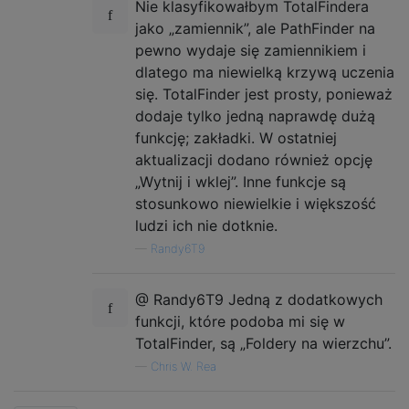
Nie klasyfikowałbym TotalFindera
jako „zamiennik”, ale PathFinder na
pewno wydaje się zamiennikiem i
dlatego ma niewielką krzywą uczenia
się. TotalFinder jest prosty, ponieważ
dodaje tylko jedną naprawdę dużą
funkcję; zakładki. W ostatniej
aktualizacji dodano również opcję
„Wytnij i wklej”. Inne funkcje są
stosunkowo niewielkie i większość
ludzi ich nie dotknie.
—
Randy6T9
@ Randy6T9 Jedną z dodatkowych
funkcji, które podoba mi się w
TotalFinder, są „Foldery na wierzchu”.
—
Chris W. Rea