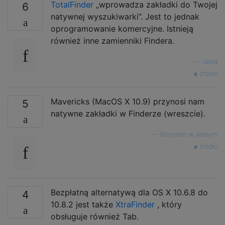
TotalFinder
„wprowadza zakładki do Twojej
6
natywnej wyszukiwarki”. Jest to jednak
oprogramowanie komercyjne. Istnieją
również inne zamienniki Findera.
—
Jawa
źródło
Mavericks (MacOS X 10.9) przynosi nam
5
natywne zakładki w Finderze (wreszcie).
—
Wszystko w jednym
źródło
Bezpłatną alternatywą dla OS X 10.6.8 do
4
10.8.2 jest także
XtraFinder
, który
obsługuje również Tab.