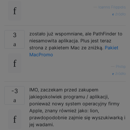
—
Ioannis Filippidis
źródło
zostało już wspomniane, ale PathFinder to
3
niesamowita aplikacja. Plus jest teraz
strona z pakietem Mac ze zniżką.
Pakiet
MacPromo
—
Phillip
źródło
IMO, zaczekam przed zakupem
-3
jakiegokolwiek programu / aplikacji,
ponieważ nowy system operacyjny firmy
Apple, znany również jako: lion,
prawdopodobnie zajmie się wyszukiwarką i
jej wadami.