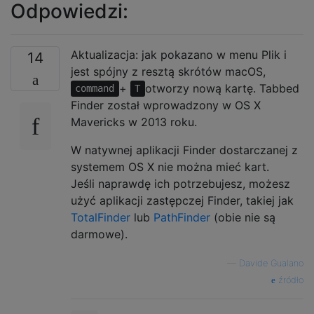
Odpowiedzi:
Aktualizacja: jak pokazano w menu Plik i
14
jest spójny z resztą skrótów macOS,
+
otworzy nową kartę. Tabbed
command
T
Finder został wprowadzony w OS X
Mavericks w 2013 roku.
W natywnej aplikacji Finder dostarczanej z
systemem OS X nie można mieć kart.
Jeśli naprawdę ich potrzebujesz, możesz
użyć aplikacji zastępczej Finder, takiej jak
TotalFinder
lub
PathFinder
(obie nie są
darmowe).
—
Davide Gualano
źródło