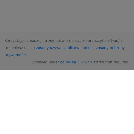
Korzystając z naszej strony potwierdzasz, że przeczytałeś(-aś) i
rozumiesz nasze
zasady używania plików cookie
i
zasady ochrony
prywatności
.
Licensed under
cc by-sa 3.0
with attribution required.