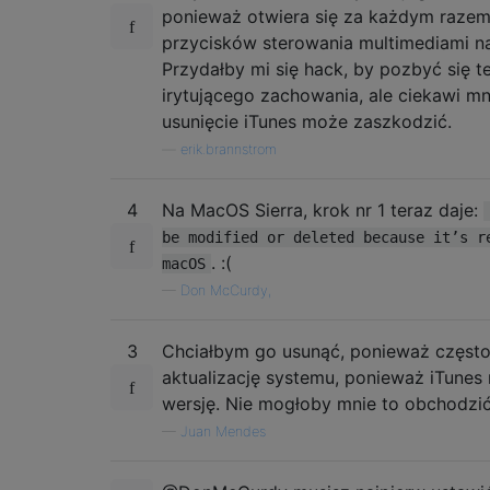
ponieważ otwiera się za każdym raze
przycisków sterowania multimediami na
Przydałby mi się hack, by pozbyć się t
irytującego zachowania, ale ciekawi mn
usunięcie iTunes może zaszkodzić.
—
erik.brannstrom
4
Na MacOS Sierra, krok nr 1 teraz daje:
be modified or deleted because it’s r
. :(
macOS
—
Don McCurdy,
3
Chciałbym go usunąć, ponieważ często
aktualizację systemu, ponieważ iTune
wersję. Nie mogłoby mnie to obchodzić
—
Juan Mendes