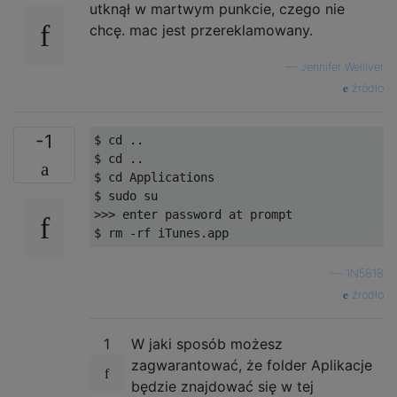
utknął w martwym punkcie, czego nie
chcę. mac jest przereklamowany.
—
Jennifer Welliver
źródło
-1
$ cd ..

$ cd ..

$ cd Applications

$ sudo su

>>> enter password at prompt

—
1N5818
źródło
1
W jaki sposób możesz
zagwarantować, że folder Aplikacje
będzie znajdować się w tej