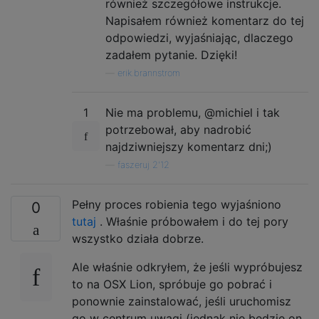
również szczegółowe instrukcje.
Napisałem również komentarz do tej
odpowiedzi, wyjaśniając, dlaczego
zadałem pytanie. Dzięki!
—
erik.brannstrom
1
Nie ma problemu, @michiel i tak
potrzebował, aby nadrobić
najdziwniejszy komentarz dni;)
—
faszeruj 2'12
Pełny proces robienia tego wyjaśniono
0
tutaj
. Właśnie próbowałem i do tej pory
wszystko działa dobrze.
Ale właśnie odkryłem, że jeśli wypróbujesz
to na OSX Lion, spróbuje go pobrać i
ponownie zainstalować, jeśli uruchomisz
go w centrum uwagi (jednak nie będzie on