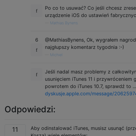
Po co to usuwać? Co jeśli chcesz zres
urządzenie iOS do ustawień fabryczny
—
Mathias Bynens
6
@MathiasBynens, Ok, wygrałem nagrod
najgłupszy komentarz tygodnia :-)
—
Michiel
Jeśli nadal masz problemy z całkowity
usunięciem iTunes 11 i przywróceniem 
powrotem do iTunes 10.7, sprawdź to ..
dyskusje.apple.com/message/206259
Odpowiedzi:
Aby odinstalować iTunes, musisz usunąć (pr
11
Kosza) wiele elementów: