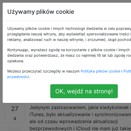
Apple
Tagi
Account
Używamy plików cookie
Czy mogę
Używamy plików cookie i innych technologii śledzenia w celu popraw
przeglądania naszej witryny, aby wyświetlać spersonalizowane treści
reklamy, analizować ruch w naszej witrynie, i zrozumieć, skąd pochod
bezpiecznie
Kontynuując, wyrażasz zgodę na korzystanie z plików cookie i innych 
odinstalować iTunes
śledzenia oraz potwierdzasz, że masz co najmniej 16 lat lub zgodę ro
opiekuna.
z mojego komputera
Możesz przeczytać szczegóły w naszym
Polityka plików cookie
i
Poli
prywatności
.
Mac?
OK, wejdź na stronę!
Jedynym zastosowaniem, jakie kiedykolwiek 
27
iTunes, było aktualizowanie i synchronizowani
ale od czasu wprowadzenia aktualizacji
bezprzewodowych i iCloud nie mam już takiej