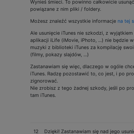
Wynieś śmieci. To powinno całkowicie usunąć 
powiązane z nim pliki / foldery.
Możesz znaleźć wszystkie informacje
na tej 
Ale usunięcie iTunes nie szkodzi, z wyjątkiem
aplikacji iLife (iMovie, iPhoto, ...) nie będzie
muzyki z biblioteki iTunes za kompilację swo
(filmy, pokazy slajdów, ...)
Zastanawiam się więc, dlaczego w ogóle chc
iTunes. Radzę pozostawić to, co jest, i po pr
zignorować.
Nie zrobisz z tego żadnej szkody, jeśli po pr
tam iTunes.
12
Dzięki! Zastanawiam się nad jego usuni