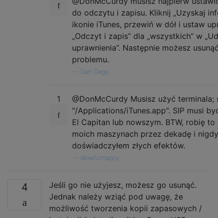
@DonMcCurdy musisz najpierw ustawić
do odczytu i zapisu. Kliknij „Uzyskaj in
ikonie iTunes, przewiń w dół i ustaw up
„Odczyt i zapis” dla „wszystkich” w „Ud
uprawnienia”. Następnie możesz usunąć
problemu.
—
Dart Dega,
1
@DonMcCurdy Musisz użyć terminala; 
"/Applications/iTunes.app". SIP musi b
El Capitan lub nowszym. BTW, robię to
moich maszynach przez dekadę i nigdy
doświadczyłem złych efektów.
—
Wowfunhappy
Jeśli go nie użyjesz, możesz go usunąć.
4
Jednak należy wziąć pod uwagę, że
możliwość tworzenia kopii zapasowych /