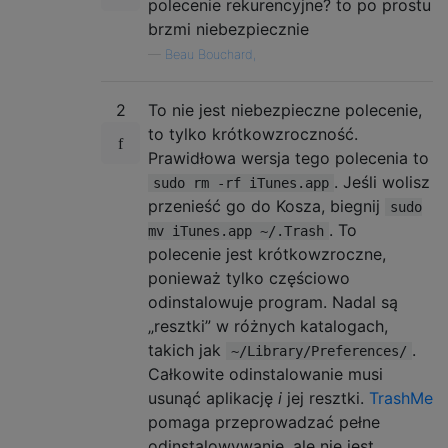
polecenie rekurencyjne? to po prostu
brzmi niebezpiecznie
—
Beau Bouchard,
2
To nie jest niebezpieczne polecenie,
to tylko krótkowzroczność.
Prawidłowa wersja tego polecenia to
. Jeśli wolisz
sudo rm -rf iTunes.app
przenieść go do Kosza, biegnij
sudo
. To
mv iTunes.app ~/.Trash
polecenie jest krótkowzroczne,
ponieważ tylko częściowo
odinstalowuje program. Nadal są
„resztki” w różnych katalogach,
takich jak
.
~/Library/Preferences/
Całkowite odinstalowanie musi
usunąć aplikację
i
jej resztki.
TrashMe
pomaga przeprowadzać pełne
odinstalowywanie, ale nie jest