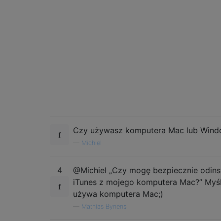
Czy używasz komputera Mac lub Wind
—
Michiel
4
@Michiel „Czy mogę bezpiecznie odin
iTunes z mojego komputera Mac?” Myśl
używa komputera Mac;)
—
Mathias Bynens