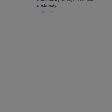
doskonały.
—
jfmercer