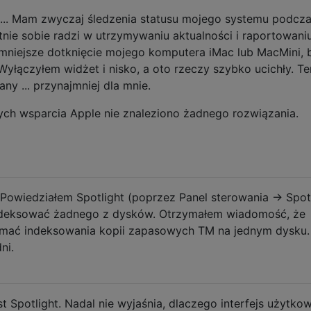
..... Mam zwyczaj śledzenia statusu mojego systemu podcz
tnie sobie radzi w utrzymywaniu aktualności i raportowaniu
mniejsze dotknięcie mojego komputera iMac lub MacMini, 
Wyłączyłem widżet i nisko, a oto rzeczy szybko ucichły. Te
ny ... przynajmniej dla mnie.
ch wsparcia Apple nie znaleziono żadnego rozwiązania.
 Powiedziałem Spotlight (poprzez Panel sterowania -> Spotl
indeksować żadnego z dysków. Otrzymałem wiadomość, że
zymać indeksowania kopii zapasowych TM na jednym dysku.
ni.
t Spotlight. Nadal nie wyjaśnia, dlaczego interfejs użytko