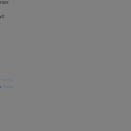
rsor
yć
—
hen3ry
źródło