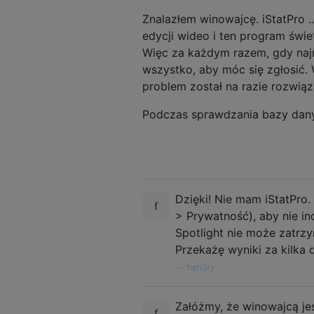
Znalazłem winowajcę. iStatPro 
edycji wideo i ten program świe
Więc za każdym razem, gdy naj
wszystko, aby móc się zgłosić. 
problem został na razie rozwiąza
Podczas sprawdzania bazy dany
Dzięki! Nie mam iStatPro.
> Prywatność), aby nie 
Spotlight nie może zatr
Przekażę wyniki za kilka d
—
hen3ry
Załóżmy, że winowajcą jes