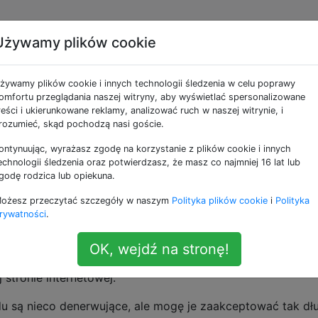
Używamy plików cookie
sób na ograniczenie
żywamy plików cookie i innych technologii śledzenia w celu poprawy
miania zewnętrznego
omfortu przeglądania naszej witryny, aby wyświetlać spersonalizowane
reści i ukierunkowane reklamy, analizować ruch w naszej witrynie, i
rozumieć, skąd pochodzą nasi goście.
ontynuując, wyrażasz zgodę na korzystanie z plików cookie i innych
echnologii śledzenia oraz potwierdzasz, że masz co najmniej 16 lat lub
godę rodzica lub opiekuna.
dłączone do mojego iMaca z systemem 10.7.3. Jeden jest
ożesz przeczytać szczegóły w naszym
Polityka plików cookie
i
Polityka
ku wehikułach czasu, a drugi do danych. (Na tym jest tyl
rywatności
.
ruje raz na godzinę w przypadku kopii zapasowych Time Ma
ę w przypadkowych momentach, podczas gdy ja robię, cóż, 
OK, wejdź na stronę!
em. Może po prostu przełączasz się na inną aplikację w sta
 stronie internetowej.
są nieco denerwujące, ale mogę je zaakceptować tak dł