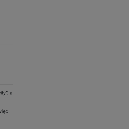
ły”, a
więc