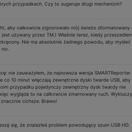
órych przypadkach. Czy to sugeruje drugi mechanizm?
ght, aby całkowicie zignorowało mój świeżo sformatowany 
 jest używany przez TM.) Właśnie teraz, kiedy przeszedłe
rozkręcony. Nie ma absolutnie żadnego powodu, aby myśleć
nic.
jcę: nie zauważyłem, że najnowsza wersja SMARTReporter
re co 10 minut włączają zewnętrzne dyski twarde USB, aby
moim przypadku pojedynczy zewnętrzny dysk twardy nie
więc wygląda to na całkowicie zmarnowany ruch. Wyklucz
z znacznie cichsze. Brawo!
ieszę się, że znalazłeś problem powodujący szum USB HD.