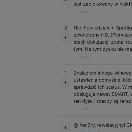
jest zablokowany w niekt
—
hen3ry
2
Nie. Powiedziałem Spotli
zewnętrzny HD. (Pierwszy
stacji dokującej, został 
tym. Na tym dysku nie ma 
—
hen3ry
1
Znalazłem innego winowa
ustawienia domyślne, któ
sprawdzić ich status. W 
obsługuje nawet SMART, 
ten dysk i rzeczy są tera
—
hen3ry
@ hen3ry, rewelacyjny! C