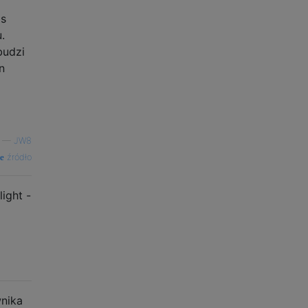
as
.
budzi
n
—
JW8
źródło
ight -
wnika