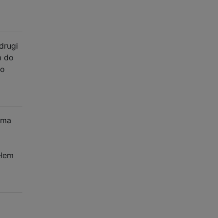
drugi
m do
 o
 ma
yłem