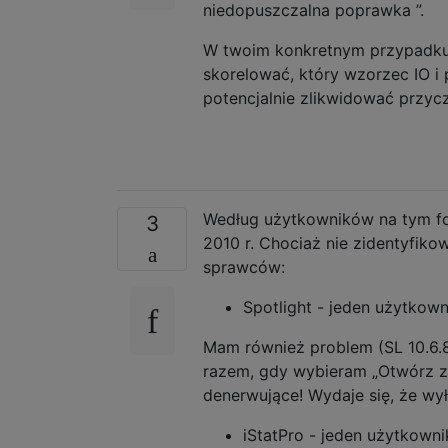
niedopuszczalna poprawka ”.
W twoim konkretnym przypadk
skorelować, który wzorzec IO i 
potencjalnie zlikwidować przyc
Według użytkowników na tym fo
3
2010 r. Chociaż nie zidentyfik
sprawców:
Spotlight - jeden użytkown
Mam również problem (SL 10.6.
razem, gdy wybieram „Otwórz z
denerwujące! Wydaje się, że wył
iStatPro - jeden użytkowni