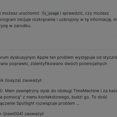
u możesz uruchomić
i sprawdzić, czy możesz
fs_usage
program inicjuje rozkręcenie i uzbrojony w tę informację, 
zynę w zarodku.
rum dyskusyjnym Apple ten problem występuje od styczn
owano poprawki, zidentyfikowano dwóch potencjalnych
ik (loayza) zauważył:
8). Mam zewnętrzny dysk do obsługi TimeMachine i za ka
a pomocą” z menu kontekstowego, budzi go. To dość
ączenie Spotlight rozwiązuje problem ...
k (jrawl004) zauważył: