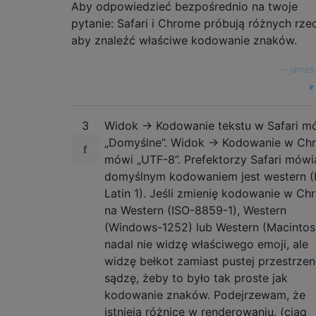
Aby odpowiedzieć bezpośrednio na twoje
pytanie: Safari i Chrome próbują różnych rze
aby znaleźć właściwe kodowanie znaków.
—
james.
3
Widok -> Kodowanie tekstu w Safari m
„Domyślne”. Widok -> Kodowanie w Ch
mówi „UTF-8”. Prefektorzy Safari mówi
domyślnym kodowaniem jest western (
Latin 1). Jeśli zmienię kodowanie w C
na Western (ISO-8859-1), Western
(Windows-1252) lub Western (Macintos
nadal nie widzę właściwego emoji, ale
widzę bełkot zamiast pustej przestrzeni
sądzę, żeby to było tak proste jak
kodowanie znaków. Podejrzewam, że
istnieją różnice w renderowaniu. (ciąg