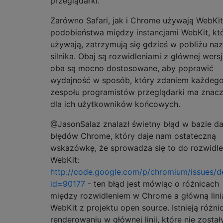
przeglądarki.
Zarówno Safari, jak i Chrome używają WebKit,
podobieństwa między instancjami WebKit, kt
używają, zatrzymują się gdzieś w pobliżu na
silnika. Obaj są rozwidleniami z głównej wersji
oba są mocno dostosowane, aby poprawić
wydajność w sposób, który zdaniem każdeg
zespołu programistów przeglądarki ma znacz
dla ich użytkowników końcowych.
@JasonSalaz znalazł świetny błąd w bazie d
błędów Chrome, który daje nam ostateczną
wskazówkę, że sprowadza się to do rozwidl
WebKit:
http://code.google.com/p/chromium/issues/de
id=90177
- ten błąd jest mówiąc o różnicach
między rozwidleniem w Chrome a główną lini
WebKit z projektu open source. Istnieją różni
renderowaniu w głównej linii, które nie został