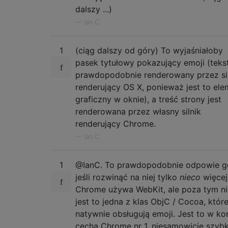
dalszy ...)
—
Ian C.
1
(ciąg dalszy od góry) To wyjaśniałoby
pasek tytułowy pokazujący emoji (tekst
prawdopodobnie renderowany przez sil
renderujący OS X, ponieważ jest to ele
graficzny w oknie), a treść strony jest
renderowana przez własny silnik
renderujący Chrome.
—
Ian C.
1
@IanC. To prawdopodobnie odpowie 
jeśli rozwinąć na niej tylko
nieco
więcej
Chrome używa WebKit, ale poza tym ni
jest to jedna z klas ObjC / Cocoa, któr
natywnie obsługują emoji. Jest to w ko
cecha Chrome nr 1, niesamowicie szybk