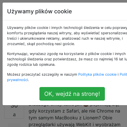
Apple
Tagi
Account
Używamy plików cookie
Dlaczego emoji takie
Używamy plików cookie i innych technologii śledzenia w celu popraw
komfortu przeglądania naszej witryny, aby wyświetlać spersonalizow
treści i ukierunkowane reklamy, analizować ruch w naszej witrynie, i
jak 💩 pojawiają się,
zrozumieć, skąd pochodzą nasi goście.
gdy korzystam z
Kontynuując, wyrażasz zgodę na korzystanie z plików cookie i innych
technologii śledzenia oraz potwierdzasz, że masz co najmniej 16 lat l
zgodę rodzica lub opiekuna.
Safari, ale nie
Możesz przeczytać szczegóły w naszym
Polityka plików cookie
i
Poli
Chrome?
prywatności
.
OK, wejdź na stronę!
Dlaczego emoji takie jak 💩 pojawiają się,
30
gdy korzystam z Safari, ale nie Chrome na
tym samym MacBooku z Lionem? Obie
przeglądarki używają WebKit i wyobrażam