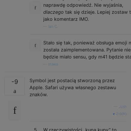
naprawdę odpowiedź. Nie wyjaśnia,
dlaczego
tak się dzieje. Lepiej zostaw 
jako komentarz IMO.
—
Ian C.
Stało się tak, ponieważ obsługa emoji n
została zaimplementowana. Pytanie nie
będzie miało sensu, gdy m41 będzie sta
—
thakis
Symbol jest postacią stworzoną przez
-9
Apple. Safari używa własnego zestawu
znaków.
—
Josh
źródło
5
W rzeczywistości „kupa kupy” to