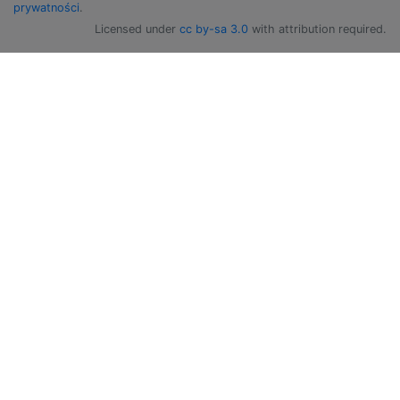
prywatności
.
Licensed under
cc by-sa 3.0
with attribution required.