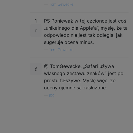
—
Tom Gewecke,
1
PS Ponieważ w tej czcionce jest coś
„unikalnego dla Apple'a”, myślę, że ta
odpowiedź nie jest tak odległa, jak
sugeruje ocena minus.
—
Tom Gewecke,
@ TomGewecke, „Safari używa
własnego zestawu znaków” jest po
prostu fałszywe. Myślę więc, że
oceny ujemne są zasłużone.
—
jbg