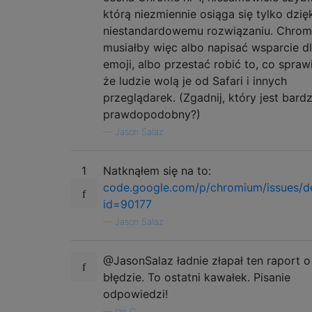
którą niezmiennie osiąga się tylko dzię
niestandardowemu rozwiązaniu. Chro
musiałby więc albo napisać wsparcie d
emoji, albo przestać robić to, co sprawi
że ​​ludzie wolą je od Safari i innych
przeglądarek. (Zgadnij, który jest bardz
prawdopodobny?)
—
Jason Salaz
1
Natknąłem się na to:
code.google.com/p/chromium/issues/de
id=90177
—
Jason Salaz
@JasonSalaz ładnie złapał ten raport o
błędzie. To ostatni kawałek. Pisanie
odpowiedzi!
—
Ian C.