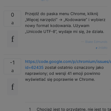
Przejdź do paska menu Chrome, kliknij
0
„Więcej narzędzi” → „Kodowanie” i wybierz
nowy format kodowania. Używam
„Unicode UTF-8”, wydaje mi się, że działa.
—
Blake Edmunds
źródło
https://code.google.com/p/chromium/issues/d
-1
id=62435
został ostatnio oznaczony jako
naprawiony; od wersji 41 emoji powinno
wyświetlać się poprawnie w Chrome.
1
Chociaż jest to przydatne, nie jest to t