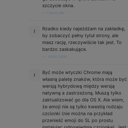
szczycie okna.
—
CajunLuke
Rzadko kiedy najeżdżam na zakładkę,
by zobaczyć pełny tytuł strony, ale
masz rację, rzeczywiście tak jest. To
bardzo zaskakujące.
—
Jason Salaz
Być może wtyczki Chrome mają
własną paletę znaków, która może być
wersją hybrydową między wersją
natywną a zastrzeżoną. Muszą tylko
zaktualizować go dla OS X. Ale wiem,
że emoji nie są tylko kwestią rodzaju
czcionki (nie można na przykład
przenieść emoji do SL po prostu
instalując odpowiednią czcionkę). Jest