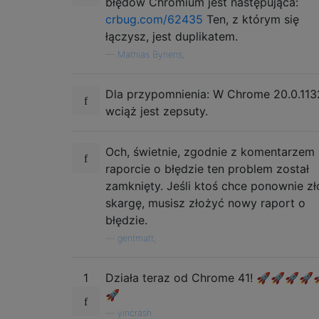
błędów Chromium jest następująca:
crbug.com/62435
Ten, z którym się
łączysz, jest duplikatem.
—
Mathias Bynens,
Dla przypomnienia: W Chrome 20.0.113
wciąż jest zepsuty.
Och, świetnie, zgodnie z komentarzem
raporcie o błędzie ten problem został
zamknięty. Jeśli ktoś chce ponownie z
skargę, musisz złożyć nowy raport o
błędzie.
—
gentmatt,
1
Działa teraz od Chrome 41! 🚀🚀🚀🚀
🚀
—
yincrash