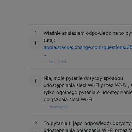
1
Właśnie znalazłem odpowiedź na to py
tutaj:
apple.stackexchange.com/questions/2
…
—
Atul Goyal
Nie, moje pytanie dotyczy sposobu
udostępniania sieci Wi-Fi przez
Wi-Fi
, 
tylko ogólnego pytania o udostępniani
połączenia sieci Wi-Fi.
—
daviesgeek
2
To pytanie (i jego odpowiedź) dotyczy
udostępniania połączenia Wi-Fi przez W