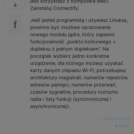
jeśli korzystasz z komputera Mac).
Zainstaluj Connectify.
Jeśli jesteś programistą i używasz Linuksa,
powinno być możliwe opracowanie
nowego modułu jądra, który zapewni
funkcjonalność „punktu końcowego +
dupleksu z pełnym dupleksem”. Na
początek wybierz jedno konkretne
urządzenie, dla którego możesz uzyskać
karty danych chipsetu Wi-Fi; potrzebujesz
architektury magistrali, numerów rejestrów,
adresów pamięci, numerów przerwań,
czasów sygnałów, procedury rozruchu
radia i listy funkcji (synchronicznej i
asynchronicznej).
—
AlcubierreDrive
źródło