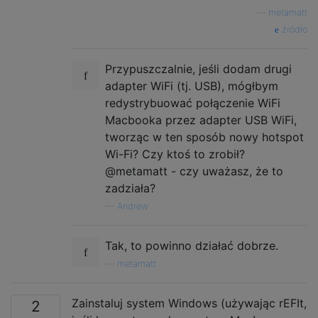
—
metamatt
źródło
Przypuszczalnie, jeśli dodam drugi
adapter WiFi (tj. USB), mógłbym
redystrybuować połączenie WiFi
Macbooka przez adapter USB WiFi,
tworząc w ten sposób nowy hotspot
Wi-Fi? Czy ktoś to zrobił?
@metamatt - czy uważasz, że to
zadziała?
—
Andrew
Tak, to powinno działać dobrze.
—
metamatt
Zainstaluj system Windows (używając rEFIt,
2