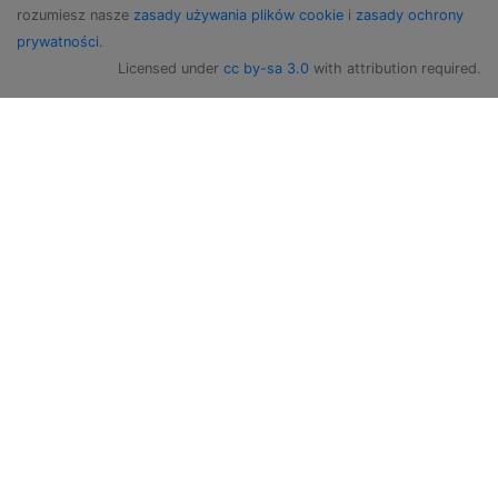
rozumiesz nasze
zasady używania plików cookie
i
zasady ochrony
prywatności
.
Licensed under
cc by-sa 3.0
with attribution required.