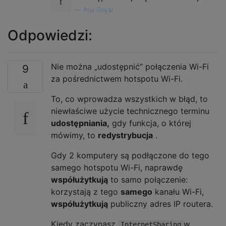
—
Atul Goyal
Odpowiedzi:
Nie można „udostępnić” połączenia Wi-Fi
9
za pośrednictwem hotspotu Wi-Fi.
To, co wprowadza wszystkich w błąd, to
niewłaściwe użycie technicznego terminu
udostępniania,
gdy funkcja, o której
mówimy, to
redystrybucja
.
Gdy 2 komputery są podłączone do tego
samego hotspotu Wi-Fi, naprawdę
współużytkują
to samo połączenie:
korzystają z tego
samego
kanału Wi-Fi,
współużytkują
publiczny adres IP routera.
Kiedy zaczynasz
w
InternetSharing