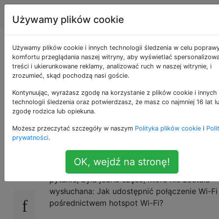
Apple
Tagi
Account
Używamy plików cookie
Jak udostępnić
Używamy plików cookie i innych technologii śledzenia w celu popraw
komfortu przeglądania naszej witryny, aby wyświetlać spersonalizow
treści i ukierunkowane reklamy, analizować ruch w naszej witrynie, i
połączenie Wi-Fi za
zrozumieć, skąd pochodzą nasi goście.
pośrednictwem
Kontynuując, wyrażasz zgodę na korzystanie z plików cookie i innych
technologii śledzenia oraz potwierdzasz, że masz co najmniej 16 lat l
zgodę rodzica lub opiekuna.
hotspotu Wi-Fi?
Możesz przeczytać szczegóły w naszym
Polityka plików cookie
i
Poli
prywatności
.
To pytanie jest przedłużeniem
tego pytania
.
14
OK, wejdź na stronę!
Chociaż moja odpowiedź
nie
odpowiedzieć n
pytanie, była jedna część, która nie została
wysłuchana: Jak udostępnić połączenie Wi-Fi
pośrednictwem hotspot Wi-Fi?