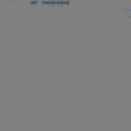
wifi
internet-sharing
—
davi