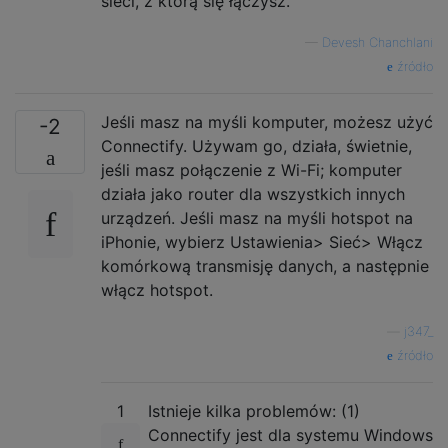
sieci, z którą się łączysz.
—
Devesh Chanchlani
źródło
Jeśli masz na myśli komputer, możesz użyć
-2
Connectify. Używam go, działa, świetnie,
jeśli masz połączenie z Wi-Fi; komputer
działa jako router dla wszystkich innych
urządzeń. Jeśli masz na myśli hotspot na
iPhonie, wybierz Ustawienia> Sieć> Włącz
komórkową transmisję danych, a następnie
włącz hotspot.
—
j347_
źródło
1
Istnieje kilka problemów: (1)
Connectify jest dla systemu Windows