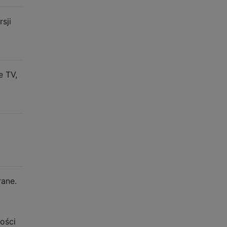
sji
e TV,
rane.
ości