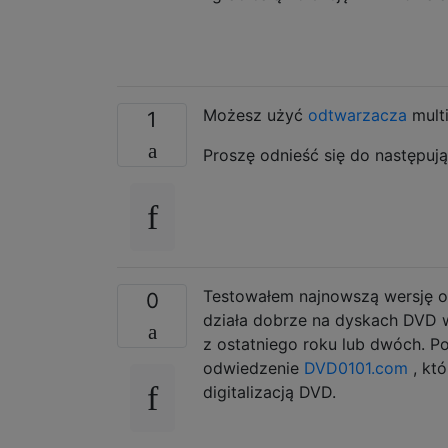
Możesz użyć
odtwarzacza
mult
1
Proszę odnieść się do następuj
Testowałem najnowszą wersję od
0
działa dobrze na dyskach DVD 
z ostatniego roku lub dwóch. P
odwiedzenie
DVD0101.com
, któ
digitalizacją DVD.