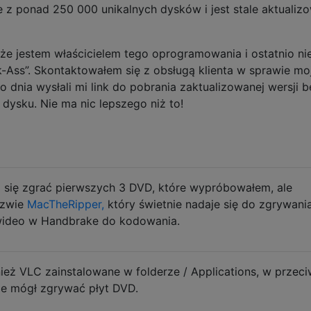
 z ponad 250 000 unikalnych dysków i jest stale aktualiz
e jestem właścicielem tego oprogramowania i ostatnio ni
k-Ass”. Skontaktowałem się z obsługą klienta w sprawie m
 dnia wysłali mi link do pobrania zaktualizowanej wersji b
dysku. Nie ma nic lepszego niż to!
 się zgrać pierwszych 3 DVD, które wypróbowałem, ale
azwie
MacTheRipper,
który świetnie nadaje się do zgrywania
 wideo w Handbrake do kodowania.
nież VLC zainstalowane w folderze / Applications, w prze
ie mógł zgrywać płyt DVD.