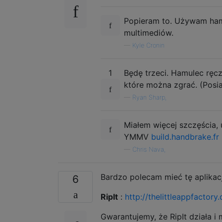
Popieram to. Używam hamu
multimediów.
—
Kyle Cronin
1
Będę trzeci. Hamulec ręc
które można zgrać. (Posia
—
Ryan Sharp,
Miałem więcej szczęścia, 
YMMV
build.handbrake.fr
—
Chris Nava,
Bardzo polecam mieć tę aplikacj
6
RipIt
:
http://thelittleappfactory.
Gwarantujemy, że RipIt działa 