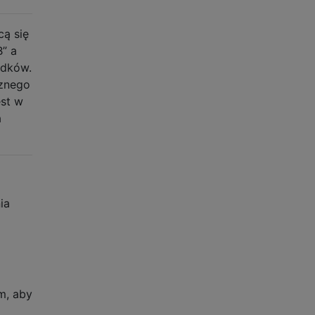
cą się
B” a
adków.
cznego
est w
a
ia
m, aby