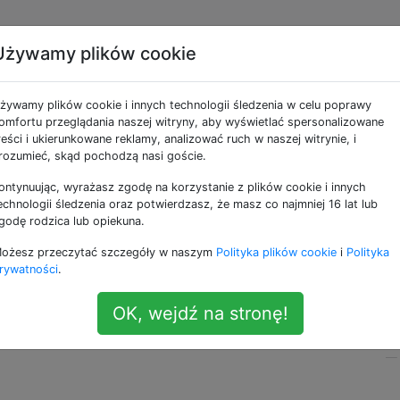
Używamy plików cookie
Tunes, aby oglądać na
żywamy plików cookie i innych technologii śledzenia w celu poprawy
omfortu przeglądania naszej witryny, aby wyświetlać spersonalizowane
reści i ukierunkowane reklamy, analizować ruch w naszej witrynie, i
rozumieć, skąd pochodzą nasi goście.
ontynuując, wyrażasz zgodę na korzystanie z plików cookie i innych
re powoli stają się coraz mniejsze dzięki (częściowo)
echnologii śledzenia oraz potwierdzasz, że masz co najmniej 16 lat lub
 typu Wal-Mart, drapiącym płyty. Po zakupie Apple TV
godę rodzica lub opiekuna.
ykonać kopię zapasową dysków DVD, aby można je było o
ożesz przeczytać szczegóły w naszym
Polityka plików cookie
i
Polityka
Apple TV. Używam OSX.6, jeśli to pomaga.
rywatności
.
nic przeciwko płaceniu za coś, co działa i będzie jeszcze
OK, wejdź na stronę!