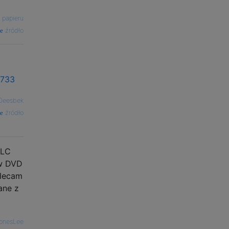
 papieru
źródło
0733
Deesbek
źródło
VLC
ów DVD
olecam
ane z
onesLee