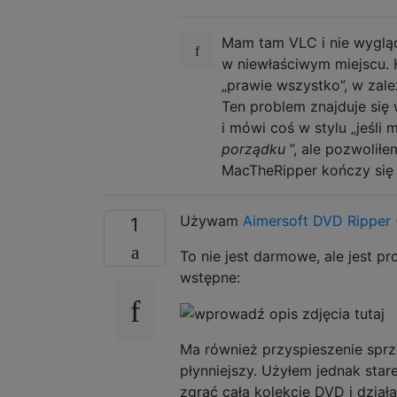
Mam tam VLC i nie wygląd
w niewłaściwym miejscu. 
„prawie wszystko”, w zale
Ten problem znajduje si
i mówi coś w stylu „jeśli
porządku
”, ale pozwolił
MacTheRipper kończy się 
Używam
Aimersoft DVD Ripper
1
To nie jest darmowe, ale jest p
wstępne:
Ma również przyspieszenie sprz
płynniejszy. Użyłem jednak st
zgrać całą kolekcję DVD i działa