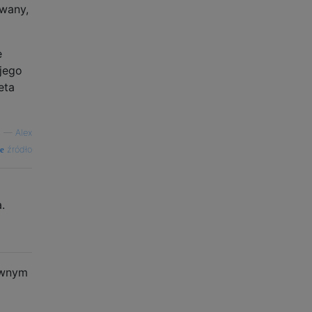
owany,
e
ojego
eta
—
Alex
źródło
.
ciwnym