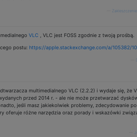
—
Zakleszczenie
imedialnego
VLC
, VLC jest FOSS zgodnie z twoją prośbą.
ącego postu:
https://apple.stackexchange.com/a/105382/1
—
twarzacza multimedialnego VLC (2.2.2) i wydaje się, że 
wydanych przed 2014 r. - ale nie może przetwarzać dysk
onadto, jeśli masz jakiekolwiek problemy, zdecydowanie p
ry oferuje różne narzędzia oraz porady i wskazówki związ
—
J