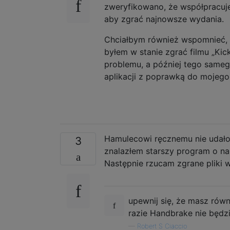
zweryfikowano, że współpracuje
aby zgrać najnowsze wydania.
Chciałbym również wspomnieć, ż
byłem w stanie zgrać filmu „Kic
problemu, a później tego samego
aplikacji z poprawką do mojego 
Hamulecowi ręcznemu nie udało
3
znalazłem starszy program o n
Następnie rzucam zgrane pliki
upewnij się, że masz rów
razie Handbrake nie będz
—
Robert S Ciaccio