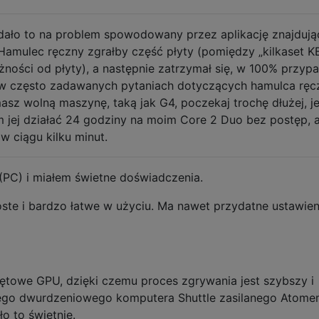
ało to na problem spowodowany przez aplikację znajdują
Hamulec ręczny zgrałby część płyty (pomiędzy „kilkaset K
żności od płyty), a następnie zatrzymał się, w 100% przyp
ę w często zadawanych pytaniach dotyczących hamulca rę
 masz wolną maszynę, taką jak G4, poczekaj trochę dłużej, j
em jej działać 24 godziny na moim Core 2 Duo bez postęp, 
w ciągu kilku minut.
(PC) i miałem świetne doświadczenia.
roste i bardzo łatwe w użyciu. Ma nawet przydatne ustawien
ętowe GPU, dzięki czemu proces zgrywania jest szybszy i
arego dwurdzeniowego komputera Shuttle zasilanego Atome
ło to świetnie.