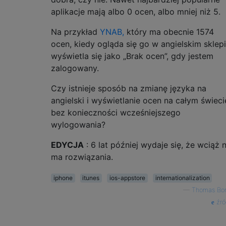
aplikacje mają albo 0 ocen, albo mniej niż 5.
Na przykład
YNAB,
który ma obecnie 1574
ocen, kiedy ogląda się go w angielskim sklepi
wyświetla się jako „Brak ocen”, gdy jestem
zalogowany.
Czy istnieje sposób na zmianę języka na
angielski i wyświetlanie ocen na całym świeci
bez konieczności wcześniejszego
wylogowania?
EDYCJA
: 6 lat później wydaje się, że wciąż n
ma rozwiązania.
iphone
itunes
ios-appstore
internationalization
—
Thomas Bon
źró