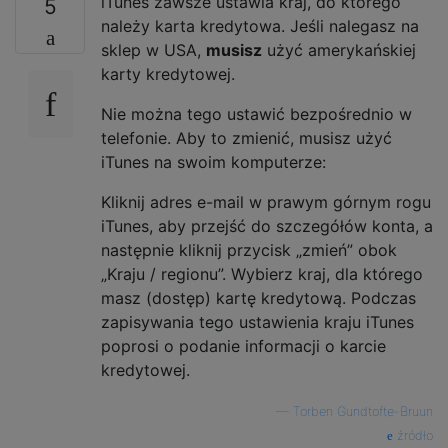
iTunes zawsze ustawia kraj, do którego
5
należy karta kredytowa. Jeśli nalegasz na
sklep w USA,
musisz
użyć amerykańskiej
karty kredytowej.
Nie można tego ustawić bezpośrednio w
telefonie. Aby to zmienić, musisz użyć
iTunes na swoim komputerze:
Kliknij adres e-mail w prawym górnym rogu
iTunes, aby przejść do szczegółów konta, a
następnie kliknij przycisk „zmień” obok
„Kraju / regionu”. Wybierz kraj, dla którego
masz (dostęp) kartę kredytową. Podczas
zapisywania tego ustawienia kraju iTunes
poprosi o podanie informacji o karcie
kredytowej.
—
Torben Gundtofte-Bruun
źródło