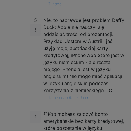
—
Turismo,
5
Nie, to naprawdę jest problem Daffy
Duck: Apple nie nauczył się
oddzielać treści od prezentacji.
Przykład: Jestem w Austrii i jeśli
użyję mojej austriackiej karty
kredytowej, iPhone App Store jest w
języku niemieckim - ale reszta
mojego iPhone'a jest w języku
angielskim! Nie mogę mieć aplikacji
w języku angielskim podczas
korzystania z niemieckiego CC.
—
Torben Gundtofte-Bruun
@Kop możesz założyć konto
amerykańskie bez karty kredytowej,
które pozostanie w języku