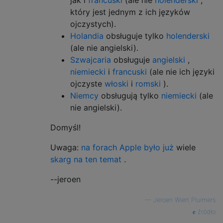
który jest jednym z ich języków
ojczystych).
Holandia
obsługuje tylko
holenderski
(ale nie angielski).
Szwajcaria
obsługuje
angielski
,
niemiecki
i
francuski
(ale nie ich języki
ojczyste
włoski
i
romski
).
Niemcy
obsługują tylko
niemiecki
(ale
nie angielski).
Domyśl!
Uwaga:
na forach Apple było już
wiele
skarg
na ten temat
.
--jeroen
—
Jeroen Wiert Pluimers
źródło