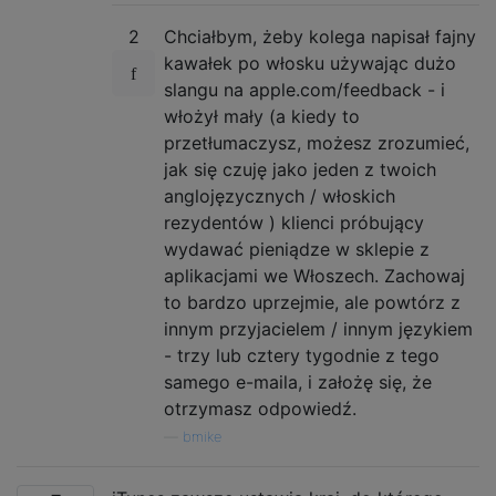
2
Chciałbym, żeby kolega napisał fajny
kawałek po włosku używając dużo
slangu na apple.com/feedback - i
włożył mały (a kiedy to
przetłumaczysz, możesz zrozumieć,
jak się czuję jako jeden z twoich
anglojęzycznych / włoskich
rezydentów ) klienci próbujący
wydawać pieniądze w sklepie z
aplikacjami we Włoszech. Zachowaj
to bardzo uprzejmie, ale powtórz z
innym przyjacielem / innym językiem
- trzy lub cztery tygodnie z tego
samego e-maila, i założę się, że
otrzymasz odpowiedź.
—
bmike