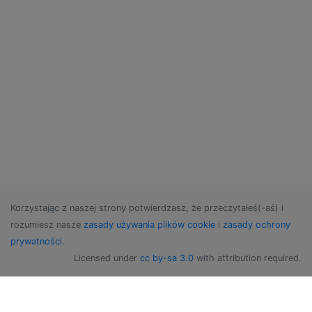
Korzystając z naszej strony potwierdzasz, że przeczytałeś(-aś) i
rozumiesz nasze
zasady używania plików cookie
i
zasady ochrony
prywatności
.
Licensed under
cc by-sa 3.0
with attribution required.