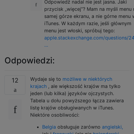
Odpowiedź nadal nie jest jasna. Jaki
przycisk „więcej”? Mam na myśli menu 
samej górze ekranu, a nie górne menu 
iTunes. W każdym razie, jeśli głównym
menu jest włoski, spróbuj tego:
apple.stackexchange.com/questions/2
…
Odpowiedzi:
Wydaje się to
możliwe w niektórych
12
krajach
, ale większość krajów ma tylko
jeden (lub kilka) języków ojczystych.
Tabela u dołu powyższego łącza zawiera
listę krajów obsługiwanych w iTunes.
Niektóre osobliwości:
Belgia
obsługuje zarówno
angielski,
jak i
francuski
(ale nie
holenderski
,