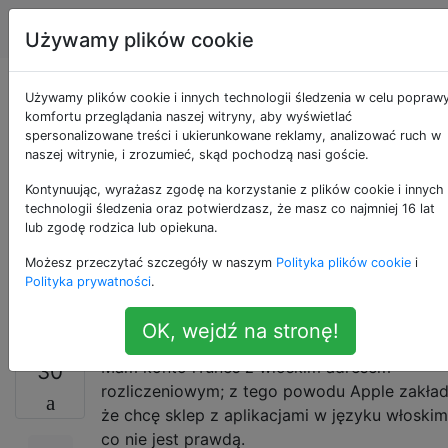
Apple
Tagi
Account
Używamy plików cookie
Jak zmienić język
Używamy plików cookie i innych technologii śledzenia w celu popraw
komfortu przeglądania naszej witryny, aby wyświetlać
spersonalizowane treści i ukierunkowane reklamy, analizować ruch w
App Store, aby móc
naszej witrynie, i zrozumieć, skąd pochodzą nasi goście.
zobaczyć dokładne
Kontynuując, wyrażasz zgodę na korzystanie z plików cookie i innych
technologii śledzenia oraz potwierdzasz, że masz co najmniej 16 lat
lub zgodę rodzica lub opiekuna.
oceny w
Możesz przeczytać szczegóły w naszym
Polityka plików cookie
i
gwiazdkach?
Polityka prywatności
.
OK, wejdź na stronę!
Mam konto iTunes z włoskim adresem
30
rozliczeniowym; z tego powodu Apple zakład
że ​​chcę sklep z aplikacjami w języku włoskim
co nie jest prawdą.