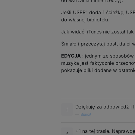
odtwarzania i inne rzeczy).
Jeśli USER1 doda 1 ścieżkę, USE
do własnej biblioteki.
Jak widać, iTunes nie został t
Śmiało i przeczytaj post, da ci 
EDYCJA
: jednym ze sposobów d
muzyka jest faktycznie przecho
pokazuje pliki dodane w ostatnic
Dziękuję za odpowiedź i li
—
Benoît
+1 na tej trasie. Naprawd