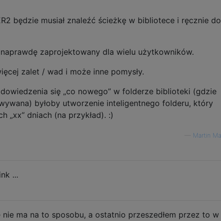
R2 będzie musiał znaleźć ścieżkę w bibliotece i ręcznie do
ak naprawdę zaprojektowany dla wielu użytkowników.
więcej zalet / wad i może inne pomysły.
owiedzenia się „co nowego” w folderze biblioteki (gdzie
wywana) byłoby utworzenie inteligentnego folderu, który
h „xx” dniach (na przykład). :)
—
Martin Ma
nk ...
ę nie ma na to sposobu, a ostatnio przeszedłem przez to w