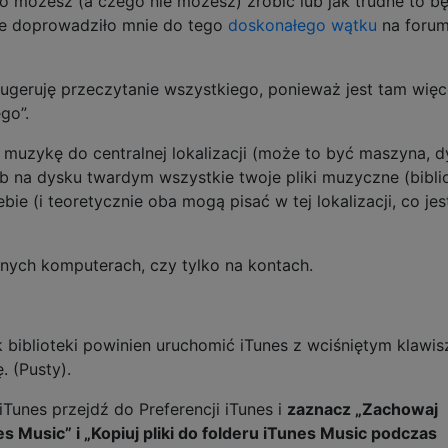
o możesz (a czego nie możesz) zrobić lub jak trudne to bę
le doprowadziło mnie do tego
doskonałego wątku
na foru
sugeruję przeczytanie wszystkiego, ponieważ jest tam więc
go”.
 muzykę do centralnej lokalizacji (może to być maszyna, d
lub na dysku twardym wszystkie twoje pliki muzyczne (bibli
bie (i teoretycznie oba mogą pisać w tej lokalizacji, co jes
żnych komputerach, czy tylko na kontach.
 biblioteki powinien uruchomić iTunes z wciśniętym klawi
. (Pusty).
Tunes przejdź do Preferencji iTunes i
zaznacz „Zachowaj
s Music” i „Kopiuj pliki do folderu iTunes Music podczas