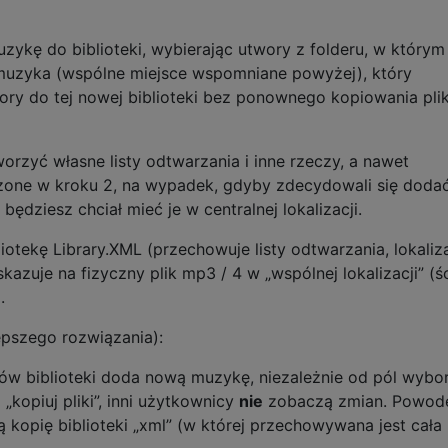
ykę do biblioteki, wybierając utwory z folderu, w którym
muzyka (wspólne miejsce wspomniane powyżej), który
ory do tej nowej biblioteki bez ponownego kopiowania pl
zyć własne listy odtwarzania i inne rzeczy, a nawet
one w kroku 2, na wypadek, gdyby zdecydowali się doda
będziesz chciał mieć je w centralnej lokalizacji.
tekę Library.XML (przechowuje listy odtwarzania, lokaliz
skazuje na fizyczny plik mp3 / 4 w „wspólnej lokalizacji” (ś
.
lepszego rozwiązania):
ków biblioteki doda nową muzykę, niezależnie od pól wybo
„kopiuj pliki”, inni użytkownicy
nie
zobaczą zmian. Powo
ną kopię biblioteki „xml” (w której przechowywana jest cała 