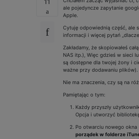
Chciałem zacząć wyjaśniać ci, c
11
ale pojedyncze zapytanie goog
Apple.
Cytuję odpowiednią część, ale 
informacji i więcej pytań „dlacze
Zakładamy, że skopiowałeś całą
NAS itp.), Więc gdzieś w sieci 
są dostępne dla twojej żony i cie
ważne przy dodawaniu plików).
Nie ma znaczenia, czy są na ró
Pamiętając o tym:
Każdy przyszły użytkownik
Opcja i utworzyć bibliotekę
Po otwarciu nowego okna i
porządek w folderze iTune