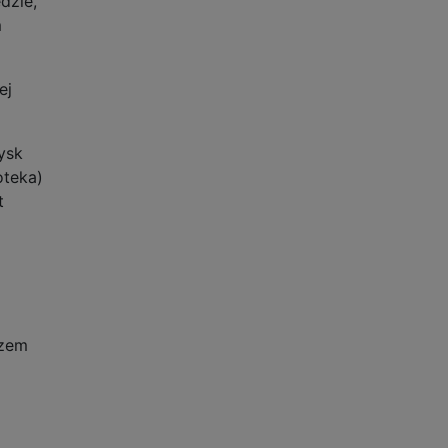
dzie,
m
ej
ysk
oteka)
t
szem