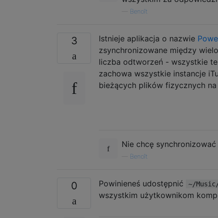
—
Benoît
Istnieje aplikacja o nazwie
Powe
3
zsynchronizowane między wielo
liczba odtworzeń - wszystkie te 
zachowa wszystkie instancje i
bieżących plików fizycznych na
Nie chcę synchronizować
—
Benoît
Powinieneś udostępnić
0
~/Music
wszystkim użytkownikom kompu