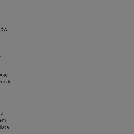
ików
ć
ację
cieżki
ru
dem
lista