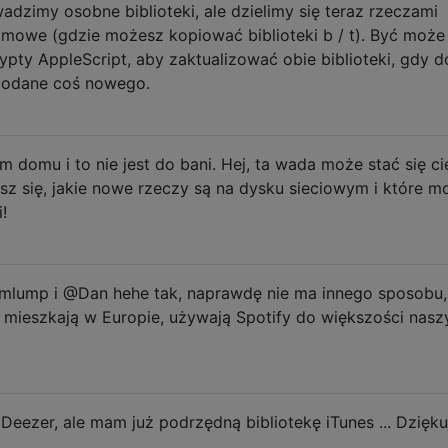
adzimy osobne biblioteki, ale dzielimy się teraz rzeczami
mowe (gdzie możesz kopiować biblioteki b / t). Być może
rypty AppleScript, aby zaktualizować obie biblioteki, gdy d
 dodane coś nowego.
 domu i to nie jest do bani. Hej, ta wada może stać się c
sz się, jakie nowe rzeczy są na dysku sieciowym i które m
!
jmlump i @Dan hehe tak, naprawdę nie ma innego sposobu,
zy mieszkają w Europie, używają Spotify do większości nasz
eezer, ale mam już podrzędną bibliotekę iTunes ... Dzięku