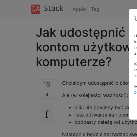
Apple
Tagi
Jak udostępnić b
U
kontom użytkow
k
t
z
komputerze?
K
t
z
Chciałbym udostępnić bibliotec
16
M
p
Ale (w kolejności ważności):
pliki nie powinny być dup
lista odtwarzania i ocena 
podcasty zależą od użytk
Następnie będzie zarządzać s