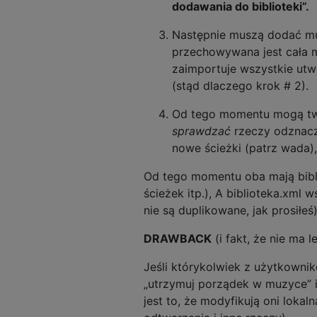
dodawania do biblioteki”.
Następnie muszą dodać muz
przechowywana jest cała 
zaimportuje wszystkie utw
(stąd dlaczego krok # 2).
Od tego momentu mogą twor
sprawdzać
rzeczy odznacz
nowe ścieżki (patrz wada), 
Od tego momentu oba mają biblio
ścieżek itp.), A biblioteka.xml w
nie są duplikowane, jak prosiłeś)
DRAWBACK
(i fakt, że nie ma 
Jeśli którykolwiek z użytkowni
„utrzymuj porządek w muzyce” i 
jest to, że modyfikują oni lokal