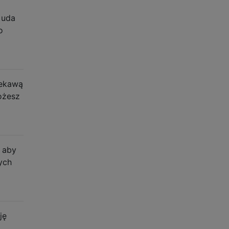
 uda
o
iekawą
ożesz
 aby
ych
ję