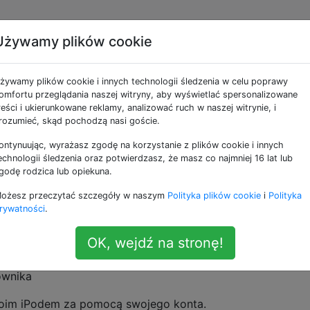
Używamy plików cookie
ibliotekę iTunes innym
żywamy plików cookie i innych technologii śledzenia w celu poprawy
ników na tym samym
omfortu przeglądania naszej witryny, aby wyświetlać spersonalizowane
reści i ukierunkowane reklamy, analizować ruch w naszej witrynie, i
rozumieć, skąd pochodzą nasi goście.
ontynuując, wyrażasz zgodę na korzystanie z plików cookie i innych
echnologii śledzenia oraz potwierdzasz, że masz co najmniej 16 lat lub
godę rodzica lub opiekuna.
e iTunes moje konto mojej żony.
ożesz przeczytać szczegóły w naszym
Polityka plików cookie
i
Polityka
rywatności
.
OK, wejdź na stronę!
likowane
zależą od użytkownika
ownika
woim iPodem za pomocą swojego konta.