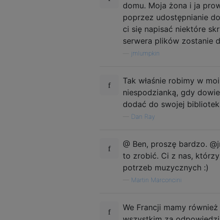
domu. Moja żona i ja prow
poprzez udostępnianie do
ci się napisać niektóre sk
serwera plików zostanie
—
jmlumpkin
Tak właśnie robimy w moim
niespodzianką, gdy dowie
dodać do swojej biblioteki
—
Dan Ray
@ Ben, proszę bardzo. @
to zrobić. Ci z nas, któr
potrzeb muzycznych :)
—
Martin Marconcini
We Francji mamy również D
wszystkim za odpowiedzi