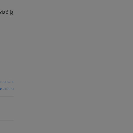
dać ją
rconcini
źródło