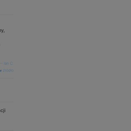
y,
h
—
Ian C.
źródło
cji