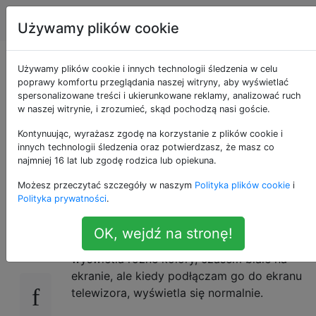
Apple
Tagi
Account
Używamy plików cookie
MacBook Pro z
Używamy plików cookie i innych technologii śledzenia w celu
poprawy komfortu przeglądania naszej witryny, aby wyświetlać
spersonalizowane treści i ukierunkowane reklamy, analizować ruch
połowy 2013 r.
w naszej witrynie, i zrozumieć, skąd pochodzą nasi goście.
Wyświetlający
Kontynuując, wyrażasz zgodę na korzystanie z plików cookie i
innych technologii śledzenia oraz potwierdzasz, że masz co
najmniej 16 lat lub zgodę rodzica lub opiekuna.
wielokolorowy obraz
Możesz przeczytać szczegóły w naszym
Polityka plików cookie
i
Polityka prywatności
.
Mój MacBook Pro wyświetlał się normalnie
4
OK, wejdź na stronę!
do niedawna. Teraz, kiedy go uruchomię,
wyświetla różne kolory, czasem białe na
ekranie, ale kiedy podłączam go do ekranu
telewizora, wyświetla się normalnie.