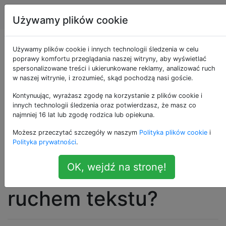
Apple
Tagi
Account
Używamy plików cookie
Shift – Command –
Używamy plików cookie i innych technologii śledzenia w celu
poprawy komfortu przeglądania naszej witryny, aby wyświetlać
spersonalizowane treści i ukierunkowane reklamy, analizować ruch
Strzałka w lewo / w
w naszej witrynie, i zrozumieć, skąd pochodzą nasi goście.
prawo zaczęła
Kontynuując, wyrażasz zgodę na korzystanie z plików cookie i
innych technologii śledzenia oraz potwierdzasz, że masz co
najmniej 16 lat lub zgodę rodzica lub opiekuna.
przełączać karty w
Możesz przeczytać szczegóły w naszym
Polityka plików cookie
i
MacOS Mojave
Polityka prywatności
.
OK, wejdź na stronę!
Finder, koliduje z
ruchem tekstu?