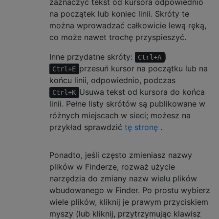
zaznaczyć tekst od kursora odpowiednio
na początek lub koniec linii. Skróty te
można wprowadzać całkowicie lewą ręką,
co może nawet trochę przyspieszyć.
Inne przydatne skróty:
i
Ctrl+A
przesuń kursor na początku lub na
Ctrl+E
końcu linii, odpowiednio, podczas
Usuwa tekst od kursora do końca
Ctrl+K
linii. Pełne listy skrótów są publikowane w
różnych miejscach w sieci; możesz na
przykład sprawdzić
tę stronę
.
Ponadto, jeśli często zmieniasz nazwy
plików w Finderze, rozważ użycie
narzędzia do zmiany nazw wielu plików
wbudowanego w Finder. Po prostu wybierz
wiele plików, kliknij je prawym przyciskiem
myszy (lub kliknij, przytrzymując klawisz