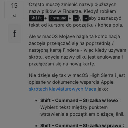
Często muszę zmienić nazwę dłuższych
15
nazw plików w Finderze. Kiedyś robiłem
+
+
/,
aby zaznaczyć
Shift
Command
←
→
tekst od kursora do początku / końca pola.
Ale w macOS Mojave nagle ta kombinacja
zaczęła przełączać się na poprzednią /
następną kartę Findera - więc kiedy używam
skrótu, edycja nazwy pliku jest anulowana i
przełączam się na nową kartę.
Nie dzieje się tak w macOS High Sierra i jest
opisane w dokumencie wsparcia Apple,
skrótach klawiaturowych Maca
jako:
Shift – Command – Strzałka w lewo
:
Wybierz tekst między punktem
wstawienia a początkiem bieżącej linii.
Shift – Command – Strzałka w prawo
: