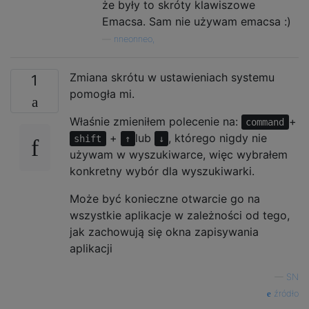
że były to skróty klawiszowe
Emacsa. Sam nie używam emacsa :)
—
nneonneo,
Zmiana skrótu w ustawieniach systemu
1
pomogła mi.
Właśnie zmieniłem polecenie na:
+
command
+
lub
, którego nigdy nie
shift
↑
↓
używam w wyszukiwarce, więc wybrałem
konkretny wybór dla wyszukiwarki.
Może być konieczne otwarcie go na
wszystkie aplikacje w zależności od tego,
jak zachowują się okna zapisywania
aplikacji
—
SN
źródło