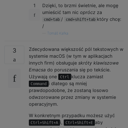
1
Dzięki, to brzmi świetnie, ale mogę
umieścić tam nic
oprócz
za
/
który chcę:
cmd+tab
cmd+shift+tab
/
—
Tomáš Kafka
Zdecydowana większość pól tekstowych w
3
systemie macOS (w tym w aplikacjach
innych firm) obsługuje
skróty klawiszowe
Emacsa
do poruszania się po tekście.
Używają one
klucza zamiast
Ctrl
i dlatego są mniej
Command
prawdopodobne, że zostaną losowo
odwzorowane przez zmiany w systemie
operacyjnym.
W konkretnym przypadku możesz użyć
i,
aby
Ctrl+Shift+A
Ctrl+Shift+E