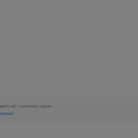
ałeś(-aś) i rozumiesz nasze
atności
.