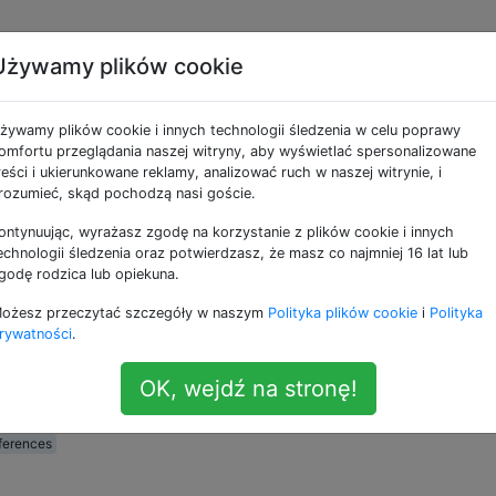
Używamy plików cookie
nij, aby kliknąć” na
żywamy plików cookie i innych technologii śledzenia w celu poprawy
 systemie macOS Mojav
omfortu przeglądania naszej witryny, aby wyświetlać spersonalizowane
reści i ukierunkowane reklamy, analizować ruch w naszej witrynie, i
rozumieć, skąd pochodzą nasi goście.
ontynuując, wyrażasz zgodę na korzystanie z plików cookie i innych
emie macOS Mojave z ustawieniem „Dotknij, aby kliknąć” 
echnologii śledzenia oraz potwierdzasz, że masz co najmniej 16 lat lub
dy użytkownik gość loguje się, nie jest to ustawione. Praw
godę rodzica lub opiekuna.
zika są takie same jak początkowego użytkownika
ożesz przeczytać szczegóły w naszym
Polityka plików cookie
i
Polityka
liknij, aby kliknąć”.
rywatności
.
ć opcję „Kliknij, aby kliknąć” jako domyślną dla użytkowni
OK, wejdź na stronę!
ferences