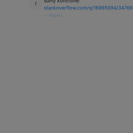
sumy kontrolne:
stackoverflow.com/q/16965094/3476
—
kasperd