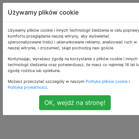
Apple
Tagi
Account
Używamy plików cookie
Co weryfikuje .dmg?
Używamy plików cookie i innych technologii śledzenia w celu popraw
komfortu przeglądania naszej witryny, aby wyświetlać
spersonalizowane treści i ukierunkowane reklamy, analizować ruch w
naszej witrynie, i zrozumieć, skąd pochodzą nasi goście.
Ilekroć otwieram .dmg, mój komputer mówi,
33
Kontynuując, wyrażasz zgodę na korzystanie z plików cookie i innych
że to jest
na chwilę. Jestem
Verifying…
technologii śledzenia oraz potwierdzasz, że masz co najmniej 16 lat l
ciekawy, co robi w tej chwili. Czy działa
zgodę rodzica lub opiekuna.
suma kontrolna, sprawdzająca, czy jest taka
Możesz przeczytać szczegóły w naszym
Polityka plików cookie
i
sama jak wersja online itp.?
Polityka prywatności
.
macos
disk-image
OK, wejdź na stronę!
—
2br-2b
źródło