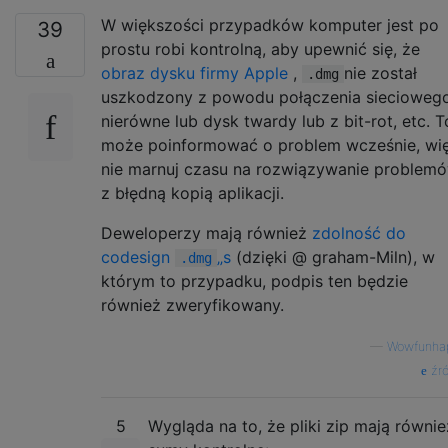
W większości przypadków komputer jest po
39
prostu robi kontrolną, aby upewnić się, że
obraz dysku firmy Apple
,
nie został
.dmg
uszkodzony z powodu połączenia siecioweg
nierówne lub dysk twardy lub z bit-rot, etc. T
może poinformować o problem wcześnie, wi
nie marnuj czasu na rozwiązywanie problem
z błędną kopią aplikacji.
Deweloperzy mają również
zdolność do
codesign
„s
(dzięki @ graham-Miln), w
.dmg
którym to przypadku, podpis ten będzie
również zweryfikowany.
—
Wowfunha
źró
5
Wygląda na to, że pliki zip mają równie